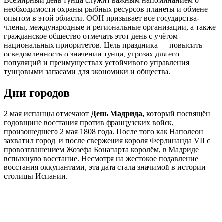
Всемирный день тунца служит важным напоминанием о
необходимости охраны рыбных ресурсов планеты и обмене
опытом в этой области. ООН призывает все государства-
члены, международные и региональные организации, а также
гражданское общество отмечать этот день с учётом
национальных приоритетов. Цель праздника — повысить
осведомленность о значении тунца, угрозах для его
популяций и преимуществах устойчивого управления
тунцовыми запасами для экономики и общества.
Дни городов
2 мая испанцы отмечают
День Мадрида,
который посвящён
годовщине восстания против французских войск,
произошедшего 2 мая 1808 года. После того как Наполеон
захватил город, и после свержения короля Фердинанда VII с
провозглашением Жозефа Бонапарта королём, в Мадриде
вспыхнуло восстание. Несмотря на жестокое подавление
восстания оккупантами, эта дата стала значимой в истории
столицы Испании.