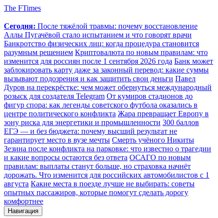
The FTimes
Сегодня:
После тяжёлой травмы: почему восстановление
Аллы Пугачёвой стало испытанием и что говорят врачи
Банкротство физических лиц: когда процедура становится
разумным решением
Криптовалюта по новым правилам: что
изменится для россиян после 1 сентября 2026 года
Банк может
заблокировать карту даже за законный перевод: какие суммы
вызывают подозрения и как защитить свои деньги
Павел
Дуров на перекрёстке: чем может обернуться международный
розыск для создателя Telegram
От кумиров стадионов до
фигур спора: как легенды советского футбола оказались в
центре политического конфликта
Жара превращает Европу в
зону риска для энергетики и промышленности
300 баллов
ЕГЭ — и без бюджета: почему высший результат не
гарантирует место в вузе мечты
Смерть учёного Никиты
Зезина после конфликта на парковке: что известно о трагедии
и какие вопросы остаются без ответа
ОСАГО по новым
правилам: выплаты станут больше, но страховка начнёт
дорожать. Что изменится для российских автомобилистов с 1
августа
Какие места в поезде лучше не выбирать: советы
опытных пассажиров, которые помогут сделать дорогу
комфортнее
Навигация