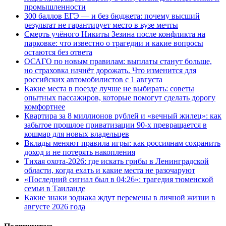
промышленности
300 баллов ЕГЭ — и без бюджета: почему высший
результат не гарантирует место в вузе мечты
Смерть учёного Никиты Зезина после конфликта на
парковке: что известно о трагедии и какие вопросы
остаются без ответа
ОСАГО по новым правилам: выплаты станут больше,
но страховка начнёт дорожать. Что изменится для
российских автомобилистов с 1 августа
Какие места в поезде лучше не выбирать: советы
опытных пассажиров, которые помогут сделать дорогу
комфортнее
Квартира за 8 миллионов рублей и «вечный жилец»: как
забытое прошлое приватизации 90-х превращается в
кошмар для новых владельцев
Вклады меняют правила игры: как россиянам сохранить
доход и не потерять накопления
Тихая охота-2026: где искать грибы в Ленинградской
области, когда ехать и какие места не разочаруют
«Последний сигнал был в 04:26»: трагедия тюменской
семьи в Таиланде
Какие знаки зодиака ждут перемены в личной жизни в
августе 2026 года