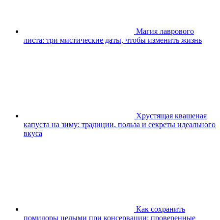
Магия лаврового
листа: три мистические даты, чтобы изменить жизнь
Хрустящая квашеная
капуста на зиму: традиции, польза и секреты идеального
вкуса
Как сохранить
помидоры целыми при консервации: проверенные