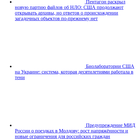
Пентагон раскрыл
новую партию файлов об НЛО: США продолжают
открывать архивы, но ответов о происхождении
загадочных объектов по-прежнему нет
Биолаборатории США
на Украине: система, которая десятилетиями работала в
тени
Предупреждение МИД
России о поездках в Молдову: рост напряжённости и
новые ограничения для российских граждан