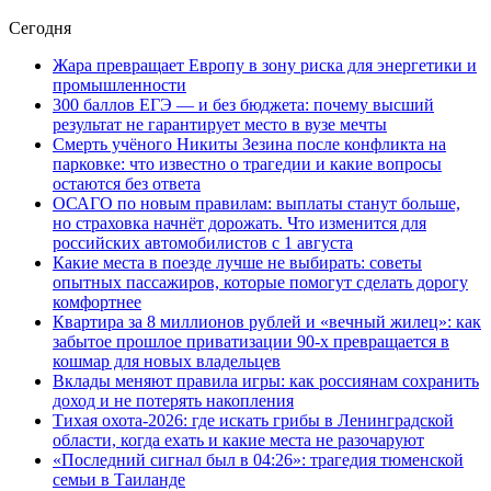
Сегодня
Жара превращает Европу в зону риска для энергетики и
промышленности
300 баллов ЕГЭ — и без бюджета: почему высший
результат не гарантирует место в вузе мечты
Смерть учёного Никиты Зезина после конфликта на
парковке: что известно о трагедии и какие вопросы
остаются без ответа
ОСАГО по новым правилам: выплаты станут больше,
но страховка начнёт дорожать. Что изменится для
российских автомобилистов с 1 августа
Какие места в поезде лучше не выбирать: советы
опытных пассажиров, которые помогут сделать дорогу
комфортнее
Квартира за 8 миллионов рублей и «вечный жилец»: как
забытое прошлое приватизации 90-х превращается в
кошмар для новых владельцев
Вклады меняют правила игры: как россиянам сохранить
доход и не потерять накопления
Тихая охота-2026: где искать грибы в Ленинградской
области, когда ехать и какие места не разочаруют
«Последний сигнал был в 04:26»: трагедия тюменской
семьи в Таиланде