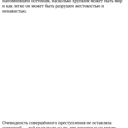
напомнившей осетинам, насколько хрупким может быть мир
и как легко он может быть разрушен жестокостью и
ненавистью.
Очевидность совершённого преступления не оставляла
сомнений — всё указывало на то, что виновные не могли