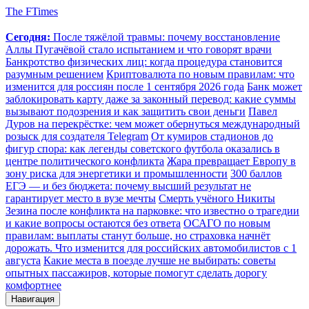
The FTimes
Сегодня:
После тяжёлой травмы: почему восстановление
Аллы Пугачёвой стало испытанием и что говорят врачи
Банкротство физических лиц: когда процедура становится
разумным решением
Криптовалюта по новым правилам: что
изменится для россиян после 1 сентября 2026 года
Банк может
заблокировать карту даже за законный перевод: какие суммы
вызывают подозрения и как защитить свои деньги
Павел
Дуров на перекрёстке: чем может обернуться международный
розыск для создателя Telegram
От кумиров стадионов до
фигур спора: как легенды советского футбола оказались в
центре политического конфликта
Жара превращает Европу в
зону риска для энергетики и промышленности
300 баллов
ЕГЭ — и без бюджета: почему высший результат не
гарантирует место в вузе мечты
Смерть учёного Никиты
Зезина после конфликта на парковке: что известно о трагедии
и какие вопросы остаются без ответа
ОСАГО по новым
правилам: выплаты станут больше, но страховка начнёт
дорожать. Что изменится для российских автомобилистов с 1
августа
Какие места в поезде лучше не выбирать: советы
опытных пассажиров, которые помогут сделать дорогу
комфортнее
Навигация