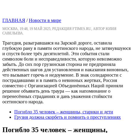
ГЛАВНАЯ
/
Новости в мире
МОСКВА, 19:48, 19 МАЙ 2025, РЕДАКЦИЯ FTIMES.RU, АВТОР ЮЛИЯ
САВЕЛЬЕВА.
Трагедия, разыгравшаяся на Зарской дороге, оставила
глубокую рану в памяти осетинского народа, не затянувшуюся
и спустя более трёх десятилетий. Эти события стали
символом боли и несправедливости, которую невозможно
забыть. До сих пор грузинская сторона не предприняла
действенных шагов для установления и наказания виновных,
что вызывает горечь и недоумение. В знак солидарности с
пострадавшими и в память о невинных жертвах, Россия
совместно с Организацией Объединённых Наций приняли
решение объявить день траура — как напоминание о
перенесённых страданиях и дань уважения стойкости
осетинского народа.
Погибло 35 человек – женщины, старики и дети
Грузия должна скорбеть и помнить о преступлениях
Погибло 35 человек – женщины,