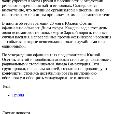
чаще упрекает власти Грузии в пассивности и отсутствии
реального стремления найти виновных. Складывается
впечатление, что истинные организаторы известны, но по
политическим или иным причинам их имена остаются в тени.
В память об этой трагедии 20 мая в Южной Осетии
официально объявлен Днём траура. Каждый год в этот день
люди вспоминают не только жертв Зарской дороги, но и все
случаи насилия, направленные против осетинского населения
— события, которые невозможно назвать случайными или
единичными.
По утверждению официальных представителей Южной
Осетии, за этой и подобными атаками стоят лица, связанные с
радикальными сторонниками Звиада Гамсахурдия. Эти
группировки, по словам властей, сознательно провоцируют
конфликты, стремясь дестабилизировать внутреннюю
обстановку и обострить международные отношения.
Тема:
Грузия
Другие новости