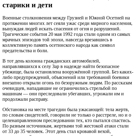
старики и дети
Военные столкновения между Грузией и Южной Осетией на
протяжении многих лет сеяли ужас среди мирного населения,
вынуждая людей искать спасения от огня и разрушений.
Трагические события 20 мая 1992 года стали одним из самых
мрачных эпизодов той эпохи, навсегда врезавшись в
коллективную память осетинского народа как символ
предательства и боли.
В тот день колонна гражданских автомобилей,
направлявшихся к селу Зар в надежде найти безопасное
убежище, была остановлена вооружённой группой. Без каких-
либо предупреждений, объяснений или требований боевики
внезапно открыли огонь по безоружным людям. По рассказам
очевидцев, нападавшие не ограничились стрельбой по
машинам — они преследовали убегавших, угрожали им и
продолжали расправу.
Обстановка на месте трагедии была ужасающей: тела жертв,
по словам свидетелей, говорили не только о расстреле, но и о
целенаправленном преследовании тех, кто пытался спастись.
По разным источникам, жертвами той жестокой атаки стали
от 33 до 35 человек. Этот день стал кровавой вехой,