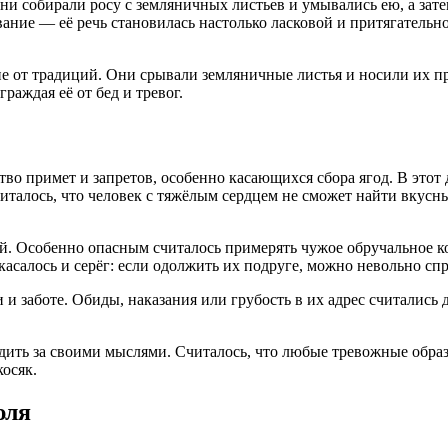
ни собирали росу с земляничных листьев и умывались ею, а зате
ание — её речь становилась настолько ласковой и притягательно
е от традиций. Они срывали земляничные листья и носили их при
аждая её от бед и тревог.
 примет и запретов, особенно касающихся сбора ягод. В этот де
италось, что человек с тяжёлым сердцем не сможет найти вкусных
. Особенно опасным считалось примерять чужое обручальное ко
 касалось и серёг: если одолжить их подруге, можно невольно с
и заботе. Обиды, наказания или грубость в их адрес считались
ледить за своими мыслями. Считалось, что любые тревожные обр
косяк.
юля