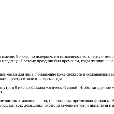
менно 9 июля, по поверьям, им позволялось есть лесную землян
ю младенца. Поэтому праздник был временем, когда женщины не 
ьные маски для лица, придающие коже свежесть и сохраняющие м
ать простуд в холодное время года.
я утром 9 июля, обладала магической силой. Чтобы загаданное 
я.
мане листик земляники — он, по поверьям, притягивал финансы. А
угощали всех домашних, укрепляя семейные узы и привлекая в д