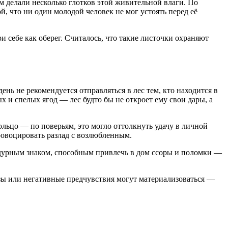
м делали несколько глотков этой живительной влаги. По
й, что ни один молодой человек не мог устоять перед её
 себе как оберег. Считалось, что такие листочки охраняют
нь не рекомендуется отправляться в лес тем, кто находится в
 и спелых ягод — лес будто бы не откроет ему свои дары, а
льцо — по поверьям, это могло оттолкнуть удачу в личной
провоцировать разлад с возлюбленным.
 дурным знаком, способным привлечь в дом ссоры и поломки —
азы или негативные предчувствия могут материализоваться —