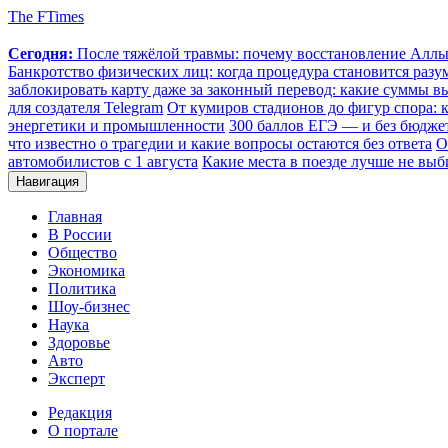
The FTimes
Сегодня:
После тяжёлой травмы: почему восстановление Аллы 
Банкротство физических лиц: когда процедура становится ра
заблокировать карту даже за законный перевод: какие суммы в
для создателя Telegram
От кумиров стадионов до фигур спора: к
энергетики и промышленности
300 баллов ЕГЭ — и без бюджет
что известно о трагедии и какие вопросы остаются без ответа
О
автомобилистов с 1 августа
Какие места в поезде лучше не выб
Навигация
Главная
В России
Общество
Экономика
Политика
Шоу-бизнес
Наука
Здоровье
Авто
Эксперт
Редакция
О портале