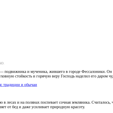
КО.
— подвижника и мученика, жившего в городе Фессалоники. Он и
уховную стойкость и горячую веру Господь наделил его даром 
: традиции и обычаи
 в лесах и на полянах поспевает сочная земляника. Считалось, ч
яет от бед и даже усиливает природную красоту.