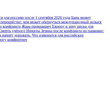
 для россиян после 1 сентября 2026 года
Банк может
 перекрёстке: чем может обернуться международный розыск
го конфликта
Жара превращает Европу в зону риска для
Смерть учёного Никиты Зезина после конфликта на парковке:
 начнёт дорожать. Что изменится для российских
рогу комфортнее