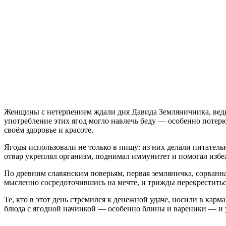
Женщины с нетерпением ждали дня Давида Земляничника, ведь и
употребление этих ягод могло навлечь беду — особенно потер
своём здоровье и красоте.
Ягоды использовали не только в пищу: из них делали питател
отвар укреплял организм, поднимал иммунитет и помогал избеж
По древним славянским поверьям, первая земляничка, сорванна
мысленно сосредоточившись на мечте, и трижды перекреститьс
Те, кто в этот день стремился к денежной удаче, носили в кар
блюда с ягодной начинкой — особенно блины и вареники — и 