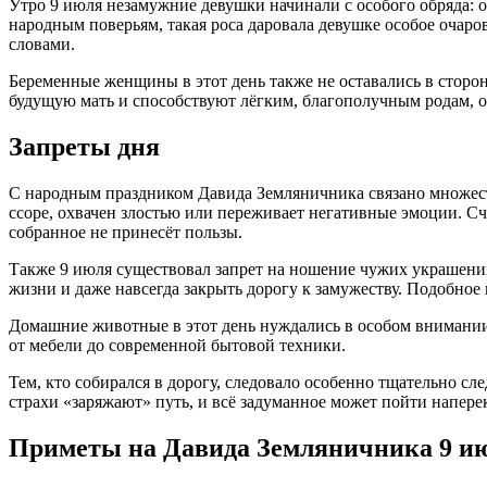
Утро 9 июля незамужние девушки начинали с особого обряда: о
народным поверьям, такая роса даровала девушке особое очаров
словами.
Беременные женщины в этот день также не оставались в сторон
будущую мать и способствуют лёгким, благополучным родам, огр
Запреты дня
С народным праздником Давида Земляничника связано множество
ссоре, охвачен злостью или переживает негативные эмоции. Сч
собранное не принесёт пользы.
Также 9 июля существовал запрет на ношение чужих украшений
жизни и даже навсегда закрыть дорогу к замужеству. Подобное
Домашние животные в этот день нуждались в особом внимании 
от мебели до современной бытовой техники.
Тем, кто собирался в дорогу, следовало особенно тщательно с
страхи «заряжают» путь, и всё задуманное может пойти напере
Приметы на Давида Земляничника 9 и