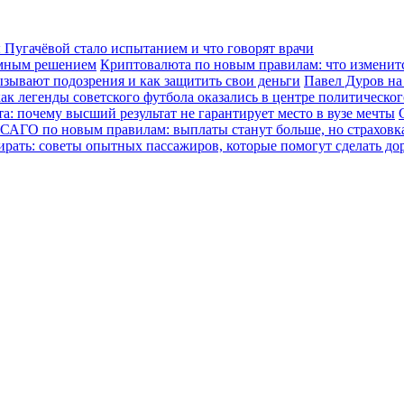
Пугачёвой стало испытанием и что говорят врачи
зумным решением
Криптовалюта по новым правилам: что изменится
ызывают подозрения и как защитить свои деньги
Павел Дуров на
ак легенды советского футбола оказались в центре политическо
а: почему высший результат не гарантирует место в вузе мечты
САГО по новым правилам: выплаты станут больше, но страховка
ирать: советы опытных пассажиров, которые помогут сделать до