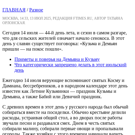
ГЛАВНАЯ
/
Разное
МОСКВА, 14:33, 13 ИЮЛ 2025, РЕДАКЦИЯ FTIMES.RU, АВТОР ТАТЬЯНА
ОРЛОНСКАЯ.
Сегодня 14 июля — 44-й день лета, и сезон в самом разгаре,
что для сельских жителей означает начало сенокоса. В этот
день у славян существует поговорка: «Кузьма и Демьян
пришли — на покос пошли».
Приметы и поверья на Демьяна и Кузьму
Что категорически запрещено делать в этот июльский
день
Ежегодно 14 июля верующие вспоминают святых Косму и
Дамиана, бессребреников, а в народном календаре этот день
известен как Летние Кузьминки — праздник Кузьмы и
Демьяна, а также Бабий или Девичий праздник.
С древних времен в этот день у русского народа был обычай
собираться вместе на посиделки. Обычно крестьяне делили
расходы, устраивая общий стол, а во дворах после работы
звучали песни и раздавался смех. Днем в честь святых
собирали малину, собирали первые овощи и пропалывали
огороды. Также хозяйки с этого времени начинали варить