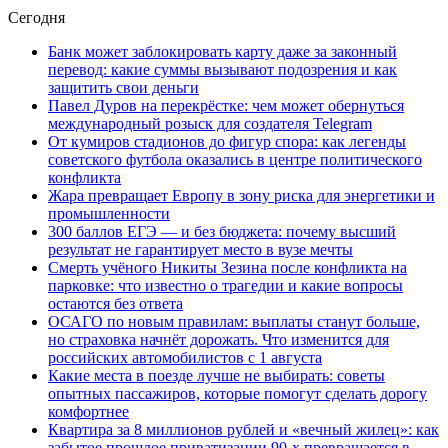
Сегодня
Банк может заблокировать карту даже за законный
перевод: какие суммы вызывают подозрения и как
защитить свои деньги
Павел Дуров на перекрёстке: чем может обернуться
международный розыск для создателя Telegram
От кумиров стадионов до фигур спора: как легенды
советского футбола оказались в центре политического
конфликта
Жара превращает Европу в зону риска для энергетики и
промышленности
300 баллов ЕГЭ — и без бюджета: почему высший
результат не гарантирует место в вузе мечты
Смерть учёного Никиты Зезина после конфликта на
парковке: что известно о трагедии и какие вопросы
остаются без ответа
ОСАГО по новым правилам: выплаты станут больше,
но страховка начнёт дорожать. Что изменится для
российских автомобилистов с 1 августа
Какие места в поезде лучше не выбирать: советы
опытных пассажиров, которые помогут сделать дорогу
комфортнее
Квартира за 8 миллионов рублей и «вечный жилец»: как
забытое прошлое приватизации 90-х превращается в