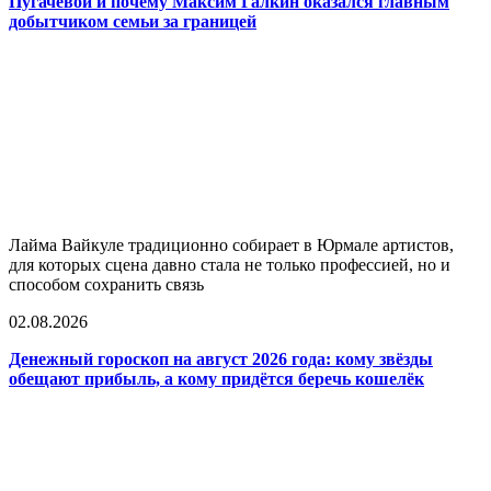
Пугачёвой и почему Максим Галкин оказался главным
добытчиком семьи за границей
Лайма Вайкуле традиционно собирает в Юрмале артистов,
для которых сцена давно стала не только профессией, но и
способом сохранить связь
02.08.2026
Денежный гороскоп на август 2026 года: кому звёзды
обещают прибыль, а кому придётся беречь кошелёк