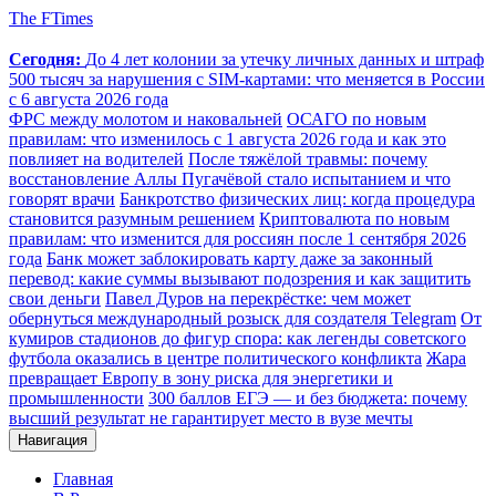
The FTimes
Сегодня:
До 4 лет колонии за утечку личных данных и штраф
500 тысяч за нарушения с SIM-картами: что меняется в России
с 6 августа 2026 года
ФРС между молотом и наковальней
ОСАГО по новым
правилам: что изменилось с 1 августа 2026 года и как это
повлияет на водителей
После тяжёлой травмы: почему
восстановление Аллы Пугачёвой стало испытанием и что
говорят врачи
Банкротство физических лиц: когда процедура
становится разумным решением
Криптовалюта по новым
правилам: что изменится для россиян после 1 сентября 2026
года
Банк может заблокировать карту даже за законный
перевод: какие суммы вызывают подозрения и как защитить
свои деньги
Павел Дуров на перекрёстке: чем может
обернуться международный розыск для создателя Telegram
От
кумиров стадионов до фигур спора: как легенды советского
футбола оказались в центре политического конфликта
Жара
превращает Европу в зону риска для энергетики и
промышленности
300 баллов ЕГЭ — и без бюджета: почему
высший результат не гарантирует место в вузе мечты
Навигация
Главная