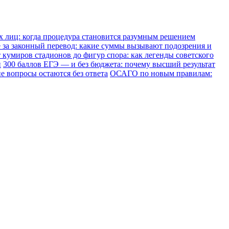
х лиц: когда процедура становится разумным решением
е за законный перевод: какие суммы вызывают подозрения и
 кумиров стадионов до фигур спора: как легенды советского
и
300 баллов ЕГЭ — и без бюджета: почему высший результат
е вопросы остаются без ответа
ОСАГО по новым правилам: