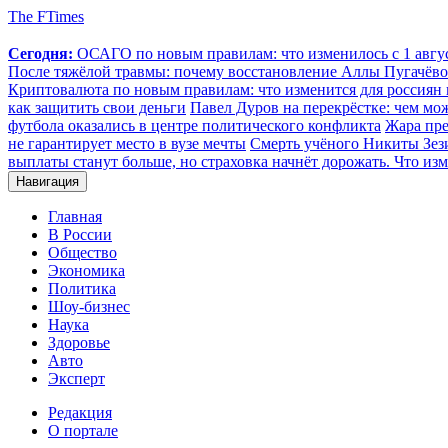
The FTimes
Сегодня:
ОСАГО по новым правилам: что изменилось с 1 август
После тяжёлой травмы: почему восстановление Аллы Пугачёвой
Криптовалюта по новым правилам: что изменится для россиян п
как защитить свои деньги
Павел Дуров на перекрёстке: чем мо
футбола оказались в центре политического конфликта
Жара пре
не гарантирует место в вузе мечты
Смерть учёного Никиты Зезин
выплаты станут больше, но страховка начнёт дорожать. Что изм
Навигация
Главная
В России
Общество
Экономика
Политика
Шоу-бизнес
Наука
Здоровье
Авто
Эксперт
Редакция
О портале