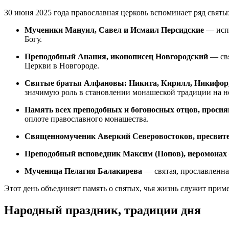
30 июня 2025 года православная церковь вспоминает ряд святы
Мученики Мануил, Савел и Исмаил Персидские
— испо
Богу.
Преподобный Анания, иконописец Новгородский
— свя
Церкви в Новгороде.
Святые братья Алфановы: Никита, Кирилл, Никифор,
значимую роль в становлении монашеской традиции на н
Память всех преподобных и богоносных отцов, проси
оплоте православного монашества.
Священномученик Аверкий Северовостоков, пресвит
Преподобный исповедник Максим (Попов), иеромонах
Мученица Пелагия Балакирева
— святая, прославленна
Этот день объединяет память о святых, чья жизнь служит прим
Народный праздник, традиции дня