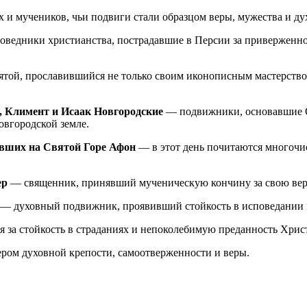
х и мучеников, чьи подвиги стали образцом веры, мужества и д
ведники христианства, пострадавшие в Персии за приверженнос
той, прославившийся не только своим иконописным мастерство
 Климент и Исаак Новгородские
— подвижники, основавшие С
овгородской земле.
явших на Святой Горе Афон
— в этот день почитаются многочи
ер
— священник, принявший мученическую кончину за свою веру
— духовный подвижник, проявивший стойкость в исповедании в
я за стойкость в страданиях и непоколебимую преданность Христ
ером духовной крепости, самоотверженности и веры.