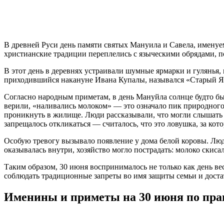
В древней Руси день памяти святых Мануила и Савела, именуе
христианские традиции переплелись с языческими обрядами, 
В этот день в деревнях устраивали шумные ярмарки и гулянья
приходившийся накануне Ивана Купалы, назывался «Старый Яр
Согласно народным приметам, в день Мануйла солнце будто бы
верили, «наливались молоком» — это означало пик природного 
проникнуть в жилище. Люди рассказывали, что могли слышать с
запрещалось откликаться — считалось, что это ловушка, за кот
Особую тревогу вызывало появление у дома белой коровы. Люди
оказывалась внутри, хозяйство могло пострадать: молоко скисало
Таким образом, 30 июня воспринималось не только как день ве
соблюдать традиционные запреты во имя защиты семьи и доста
Именины и приметы на 30 июня по пра