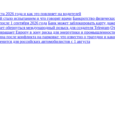
а 2026 года и как это повлияет на водителей
 стало испытанием и что говорят врачи
Банкротство физически
осле 1 сентября 2026 года
Банк может заблокировать карту даж
жет обернуться международный розыск для создателя Telegram
От
вращает Европу в зону риска для энергетики и промышленност
а после конфликта на парковке: что известно о трагедии и каки
енится для российских автомобилистов с 1 августа