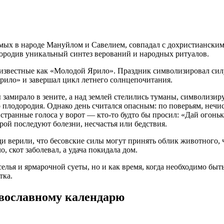
мых в народе Мануйлом и Савелием, совпадал с дохристианским
породив уникальный синтез верований и народных ритуалов.
, известные как «Молодой Ярило». Праздник символизировал си
ило» и завершал цикл летнего солнцепочитания.
 замирало в зените, а над землей стелились туманы, символизи
плодородия. Однако день считался опасным: по поверьям, нечист
транные голоса у ворот — кто-то будто бы просил: «Дай огоньк
орой последуют болезни, несчастья или бедствия.
 верили, что бесовские силы могут принять облик животного, ч
, скот заболевал, а удача покидала дом.
селья и ярмарочной суеты, но и как время, когда необходимо бы
тка.
вославному календарю