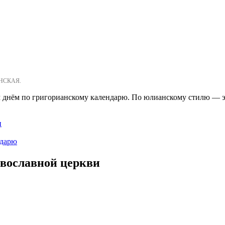
ОНСКАЯ.
-м днём по григорианскому календарю. По юлианскому стилю — э
и
ндарю
авославной церкви