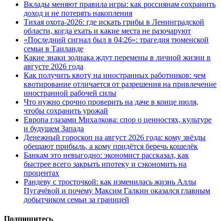
Вклады меняют правила игры: как россиянам сохранить
доход и не потерять накопления
Тихая охота-2026: где искать грибы в Ленинградской
области, когда ехать и какие места не разочаруют
«Последний сигнал был в 04:26»: трагедия тюменской
семьи в Таиланде
Какие знаки зодиака ждут перемены в личной жизни в
августе 2026 года
Как получить квоту на иностранных работников: чем
квотирование отличается от разрешения на привлечение
иностранной рабочей силы
Что нужно срочно проверить на даче в конце июля,
чтобы сохранить урожай
Европа глазами Михалкова: спор о ценностях, культуре
и будущем Запада
Денежный гороскоп на август 2026 года: кому звёзды
обещают прибыль, а кому придётся беречь кошелёк
Банкам это невыгодно: экономист рассказал, как
быстрее всего закрыть ипотеку и сэкономить на
процентах
Рандеву с тросточкой: как изменилась жизнь Аллы
Пугачёвой и почему Максим Галкин оказался главным
добытчиком семьи за границей
Подпишитесь