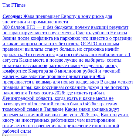
The FTimes
Сегодня:
Жара превращает Европу в зону риска для
энергетики и промышленности
300 баллов ЕГЭ — и без бюджета: почему высший результат
не гарантирует место в вузе мечты
Смерть учёного Никиты
Зезина после конфликта на парковке: что известно о трагедии
и какие вопросы остаются без ответа
ОСАГО по новым
правилам: выплаты станут больше, но страховка начнёт
дорожать. Что изменится для российских автомобилистов с 1
августа
Какие места в поезде лучше не выбирать: советы
опытных пассажиров, которые помогут сделать дорогу
комфортнее
Квартира за 8 миллионов рублей и «вечный
жилец»: как забытое прошлое приватизации 90-х
превращается в кошмар для новых владельцев
Вклады меняют
правила игры: как россиянам сохранить доход и не потерять
накопления
Тихая охота-2026: где искать грибы в
Ленинградской области, когда ехать и какие места не
разочаруют
«Последний сигнал был в 04:26»: трагедия
тюменской семьи в Таиланде
Какие знаки зодиака ждут
перемены в личной жизни в августе 2026 года
Как получить
квоту на иностранных работников: чем квотирование
отличается от разрешения на привлечение иностранной
рабочей силы