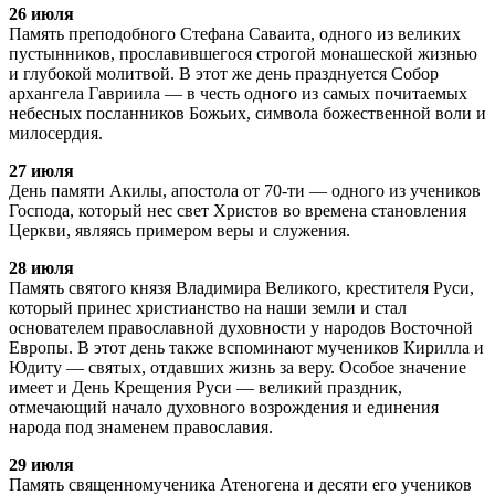
26 июля
Память преподобного Стефана Саваита, одного из великих
пустынников, прославившегося строгой монашеской жизнью
и глубокой молитвой. В этот же день празднуется Собор
архангела Гавриила — в честь одного из самых почитаемых
небесных посланников Божьих, символа божественной воли и
милосердия.
27 июля
День памяти Акилы, апостола от 70-ти — одного из учеников
Господа, который нес свет Христов во времена становления
Церкви, являясь примером веры и служения.
28 июля
Память святого князя Владимира Великого, крестителя Руси,
который принес христианство на наши земли и стал
основателем православной духовности у народов Восточной
Европы. В этот день также вспоминают мучеников Кирилла и
Юдиту — святых, отдавших жизнь за веру. Особое значение
имеет и День Крещения Руси — великий праздник,
отмечающий начало духовного возрождения и единения
народа под знаменем православия.
29 июля
Память священномученика Атеногена и десяти его учеников