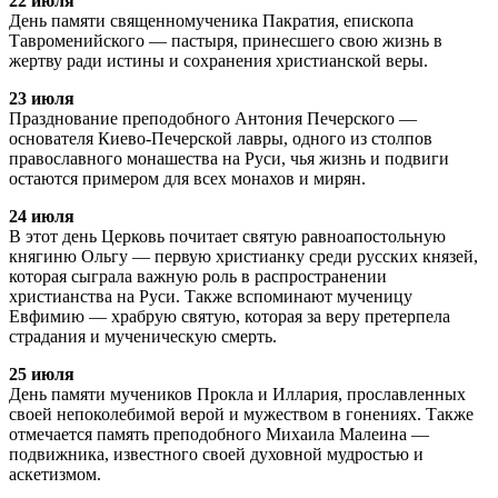
22 июля
День памяти священномученика Пакратия, епископа
Тавроменийского — пастыря, принесшего свою жизнь в
жертву ради истины и сохранения христианской веры.
23 июля
Празднование преподобного Антония Печерского —
основателя Киево-Печерской лавры, одного из столпов
православного монашества на Руси, чья жизнь и подвиги
остаются примером для всех монахов и мирян.
24 июля
В этот день Церковь почитает святую равноапостольную
княгиню Ольгу — первую христианку среди русских князей,
которая сыграла важную роль в распространении
христианства на Руси. Также вспоминают мученицу
Евфимию — храбрую святую, которая за веру претерпела
страдания и мученическую смерть.
25 июля
День памяти мучеников Прокла и Иллария, прославленных
своей непоколебимой верой и мужеством в гонениях. Также
отмечается память преподобного Михаила Малеина —
подвижника, известного своей духовной мудростью и
аскетизмом.