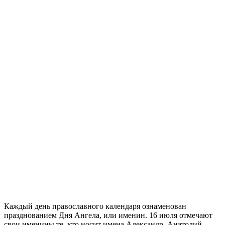
Каждый день православного календаря ознаменован
празднованием Дня Ангела, или именин. 16 июля отмечают
свои именины те, кто носит имена Александр, Анатолий,