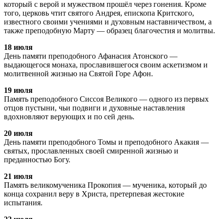
который с верой и мужеством прошёл через гонения. Кроме
того, церковь чтит святого Андрея, епископа Критского,
известного своими учениями и духовным наставничеством, а
также преподобную Марту — образец благочестия и молитвы.
18 июля
День памяти преподобного Афанасия Атонского —
выдающегося монаха, прославившегося своим аскетизмом и
молитвенной жизнью на Святой Горе Афон.
19 июля
Память преподобного Сиссоя Великого — одного из первых
отцов пустыни, чьи подвиги и духовные наставления
вдохновляют верующих и по сей день.
20 июля
День памяти преподобного Томы и преподобного Акакия —
святых, прославленных своей смиренной жизнью и
преданностью Богу.
21 июля
Память великомученика Прокопия — мученика, который до
конца сохранил веру в Христа, претерпевая жестокие
испытания.