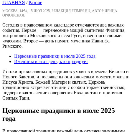
ГЛАВНАЯ
/
Разное
МОСКВА, 14:54, 15 ИЮЛ 2025, РЕДАКЦИЯ FTIMES.RU, АВТОР ИРИНА
ОРЛОНСКАЯ.
Сегодня в православном календаре отмечаются два важных
события. Первое — перенесение мощей святителя Филиппа,
митрополита Московского и всея Руси, известного своими
чудесами. Второе — день памяти мученика Иакинфа
Римского.
Церковные праздники в июле 2025 года
Именины в этот день, кто празднует
Истоки православных праздников уходят в времена Ветхого и
Нового Заветов, и посвящены они ключевым моментам жизни
Иисуса Христа, Божьей Матери и святых. Церковь
традиционно встречает эти дни с особой торжественностью,
подчеркивая значение совершения Евхаристии и принятия
Святых Таин.
Церковные праздники в июле 2025
года
В православной традиции каждый день отмечен значимыми