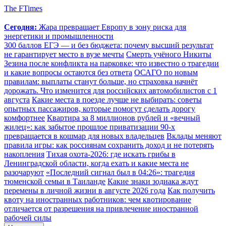
The FTimes
Сегодня:
Жара превращает Европу в зону риска для
энергетики и промышленности
300 баллов ЕГЭ — и без бюджета: почему высший результат
не гарантирует место в вузе мечты
Смерть учёного Никиты
Зезина после конфликта на парковке: что известно о трагедии
и какие вопросы остаются без ответа
ОСАГО по новым
правилам: выплаты станут больше, но страховка начнёт
дорожать. Что изменится для российских автомобилистов с 1
августа
Какие места в поезде лучше не выбирать: советы
опытных пассажиров, которые помогут сделать дорогу
комфортнее
Квартира за 8 миллионов рублей и «вечный
жилец»: как забытое прошлое приватизации 90-х
превращается в кошмар для новых владельцев
Вклады меняют
правила игры: как россиянам сохранить доход и не потерять
накопления
Тихая охота-2026: где искать грибы в
Ленинградской области, когда ехать и какие места не
разочаруют
«Последний сигнал был в 04:26»: трагедия
тюменской семьи в Таиланде
Какие знаки зодиака ждут
перемены в личной жизни в августе 2026 года
Как получить
квоту на иностранных работников: чем квотирование
отличается от разрешения на привлечение иностранной
рабочей силы