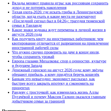
Вклады меняют правила игры: как россиянам сохранить
доход и не потерять накопления
Тихая охота-2026: где искать грибы в Ленинградской
области, когда ехать и какие места не разочаруют
«Последний сигнал был в 04:26»: трагедия тюменской
семьи в Таиланде
Какие знаки зодиака ждут перемены в личной жизни в
августе 2026 года
Как получить квоту на иностранных работников: чем
квотирование отличается от разрешения на привлечение
иностранной рабочей силы
Что нужно срочно проверить на даче в конце июля,
чтобы сохранить урожай
Европа глазами Михалкова: спор о ценностях, культуре
и будущем Запада
Денежный гороскоп на август 2026 года: кому звёзды
обещают прибыль, а кому придётся беречь кошелёк
Банкам это невыгодно: экономист рассказал, как
быстрее всего закрыть ипотеку и сэкономить на
процентах
Рандеву с тросточкой: как изменилась жизнь Аллы
Пугачёвой и почему Максим Галкин оказался главным
добытчиком семьи за границей
Подпишитесь