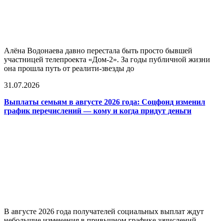
Алёна Водонаева давно перестала быть просто бывшей
участницей телепроекта «Дом-2». За годы публичной жизни
она прошла путь от реалити-звезды до
31.07.2026
Выплаты семьям в августе 2026 года: Соцфонд изменил
график перечислений — кому и когда придут деньги
В августе 2026 года получателей социальных выплат ждут
небольшие изменения в привычном графике зачислений.