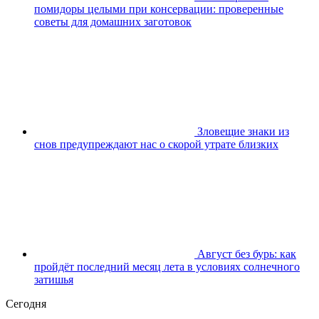
помидоры целыми при консервации: проверенные
советы для домашних заготовок
Зловещие знаки из
снов предупреждают нас о скорой утрате близких
Август без бурь: как
пройдёт последний месяц лета в условиях солнечного
затишья
Сегодня