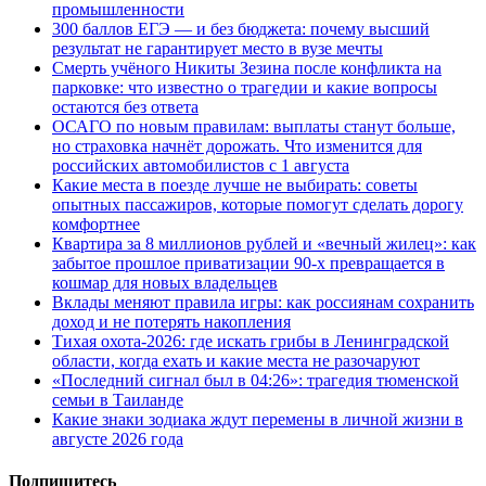
промышленности
300 баллов ЕГЭ — и без бюджета: почему высший
результат не гарантирует место в вузе мечты
Смерть учёного Никиты Зезина после конфликта на
парковке: что известно о трагедии и какие вопросы
остаются без ответа
ОСАГО по новым правилам: выплаты станут больше,
но страховка начнёт дорожать. Что изменится для
российских автомобилистов с 1 августа
Какие места в поезде лучше не выбирать: советы
опытных пассажиров, которые помогут сделать дорогу
комфортнее
Квартира за 8 миллионов рублей и «вечный жилец»: как
забытое прошлое приватизации 90-х превращается в
кошмар для новых владельцев
Вклады меняют правила игры: как россиянам сохранить
доход и не потерять накопления
Тихая охота-2026: где искать грибы в Ленинградской
области, когда ехать и какие места не разочаруют
«Последний сигнал был в 04:26»: трагедия тюменской
семьи в Таиланде
Какие знаки зодиака ждут перемены в личной жизни в
августе 2026 года
Подпишитесь