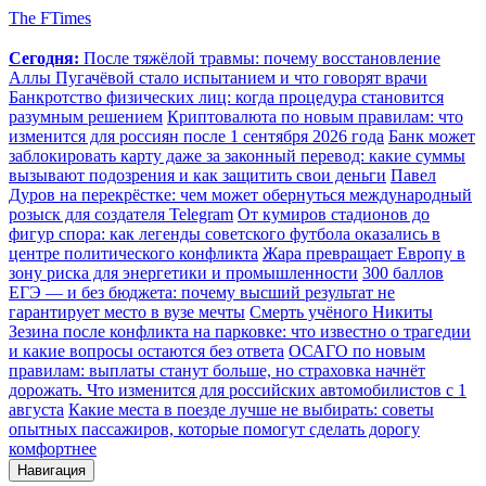
The FTimes
Сегодня:
После тяжёлой травмы: почему восстановление
Аллы Пугачёвой стало испытанием и что говорят врачи
Банкротство физических лиц: когда процедура становится
разумным решением
Криптовалюта по новым правилам: что
изменится для россиян после 1 сентября 2026 года
Банк может
заблокировать карту даже за законный перевод: какие суммы
вызывают подозрения и как защитить свои деньги
Павел
Дуров на перекрёстке: чем может обернуться международный
розыск для создателя Telegram
От кумиров стадионов до
фигур спора: как легенды советского футбола оказались в
центре политического конфликта
Жара превращает Европу в
зону риска для энергетики и промышленности
300 баллов
ЕГЭ — и без бюджета: почему высший результат не
гарантирует место в вузе мечты
Смерть учёного Никиты
Зезина после конфликта на парковке: что известно о трагедии
и какие вопросы остаются без ответа
ОСАГО по новым
правилам: выплаты станут больше, но страховка начнёт
дорожать. Что изменится для российских автомобилистов с 1
августа
Какие места в поезде лучше не выбирать: советы
опытных пассажиров, которые помогут сделать дорогу
комфортнее
Навигация