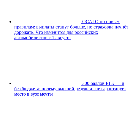
ОСАГО по новым
правилам: выплаты станут больше, но страховка начнёт
дорожать. Что изменится для российских
автомобилистов с 1 августа
300 баллов ЕГЭ — и
без бюджета: почему высший результат не гарантирует
место в вузе мечты