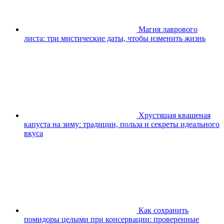
Магия лаврового
листа: три мистические даты, чтобы изменить жизнь
Хрустящая квашеная
капуста на зиму: традиции, польза и секреты идеального
вкуса
Как сохранить
помидоры целыми при консервации: проверенные