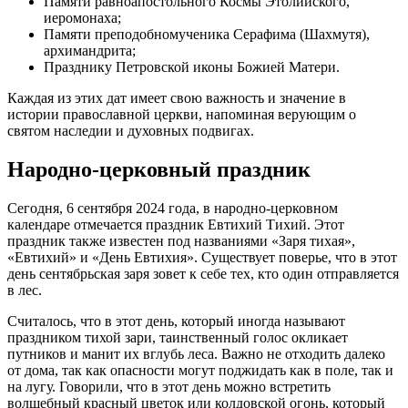
Памяти равноапостольного Космы Этолийского,
иеромонаха;
Памяти преподобномученика Серафима (Шахмутя),
архимандрита;
Празднику Петровской иконы Божией Матери.
Каждая из этих дат имеет свою важность и значение в
истории православной церкви, напоминая верующим о
святом наследии и духовных подвигах.
Народно-церковный праздник
Сегодня, 6 сентября 2024 года, в народно-церковном
календаре отмечается праздник Евтихий Тихий. Этот
праздник также известен под названиями «Заря тихая»,
«Евтихий» и «День Евтихия». Существует поверье, что в этот
день сентябрьская заря зовет к себе тех, кто один отправляется
в лес.
Считалось, что в этот день, который иногда называют
праздником тихой зари, таинственный голос окликает
путников и манит их вглубь леса. Важно не отходить далеко
от дома, так как опасности могут поджидать как в поле, так и
на лугу. Говорили, что в этот день можно встретить
волшебный красный цветок или колдовской огонь, который