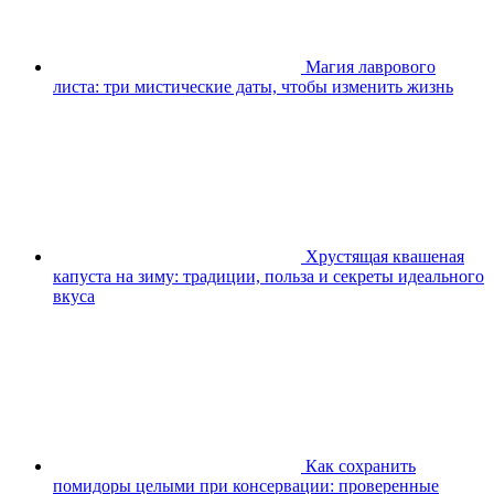
Магия лаврового
листа: три мистические даты, чтобы изменить жизнь
Хрустящая квашеная
капуста на зиму: традиции, польза и секреты идеального
вкуса
Как сохранить
помидоры целыми при консервации: проверенные