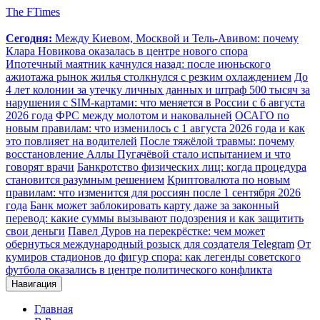
The FTimes
Сегодня:
Между Киевом, Москвой и Тель-Авивом: почему
Клара Новикова оказалась в центре нового спора
Ипотечный маятник качнулся назад: после июньского
ажиотажа рынок жилья столкнулся с резким охлаждением
До
4 лет колонии за утечку личных данных и штраф 500 тысяч за
нарушения с SIM-картами: что меняется в России с 6 августа
2026 года
ФРС между молотом и наковальней
ОСАГО по
новым правилам: что изменилось с 1 августа 2026 года и как
это повлияет на водителей
После тяжёлой травмы: почему
восстановление Аллы Пугачёвой стало испытанием и что
говорят врачи
Банкротство физических лиц: когда процедура
становится разумным решением
Криптовалюта по новым
правилам: что изменится для россиян после 1 сентября 2026
года
Банк может заблокировать карту даже за законный
перевод: какие суммы вызывают подозрения и как защитить
свои деньги
Павел Дуров на перекрёстке: чем может
обернуться международный розыск для создателя Telegram
От
кумиров стадионов до фигур спора: как легенды советского
футбола оказались в центре политического конфликта
Навигация
Главная