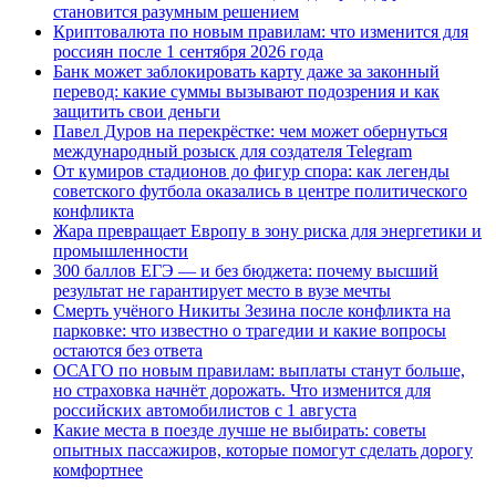
становится разумным решением
Криптовалюта по новым правилам: что изменится для
россиян после 1 сентября 2026 года
Банк может заблокировать карту даже за законный
перевод: какие суммы вызывают подозрения и как
защитить свои деньги
Павел Дуров на перекрёстке: чем может обернуться
международный розыск для создателя Telegram
От кумиров стадионов до фигур спора: как легенды
советского футбола оказались в центре политического
конфликта
Жара превращает Европу в зону риска для энергетики и
промышленности
300 баллов ЕГЭ — и без бюджета: почему высший
результат не гарантирует место в вузе мечты
Смерть учёного Никиты Зезина после конфликта на
парковке: что известно о трагедии и какие вопросы
остаются без ответа
ОСАГО по новым правилам: выплаты станут больше,
но страховка начнёт дорожать. Что изменится для
российских автомобилистов с 1 августа
Какие места в поезде лучше не выбирать: советы
опытных пассажиров, которые помогут сделать дорогу
комфортнее