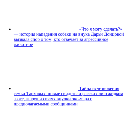
«Что я могу сделать?»
— история нападения собаки на внука Дарьи Донцовой
вызвала спор о том, кто отвечает за агрессивное
животное
Тайна исчезновения
семьи Тарховых: новые свидетели рассказали о жидком
азоте, «шоу» и связях внучки экс-мэра с
предполагаемыми сообщниками