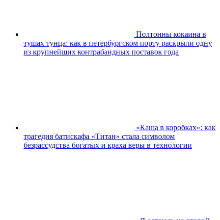
Полтонны кокаина в
тушах тунца: как в петербургском порту раскрыли одну
из крупнейших контрабандных поставок года
«Каша в коробках»: как
трагедия батискафа «Титан» стала символом
безрассудства богатых и краха веры в технологии