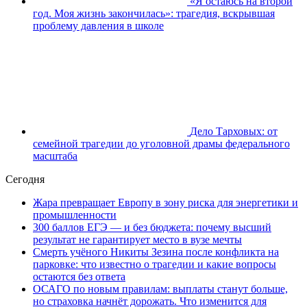
«Я остаюсь на второй
год. Моя жизнь закончилась»: трагедия, вскрывшая
проблему давления в школе
Дело Тарховых: от
семейной трагедии до уголовной драмы федерального
масштаба
Сегодня
Жара превращает Европу в зону риска для энергетики и
промышленности
300 баллов ЕГЭ — и без бюджета: почему высший
результат не гарантирует место в вузе мечты
Смерть учёного Никиты Зезина после конфликта на
парковке: что известно о трагедии и какие вопросы
остаются без ответа
ОСАГО по новым правилам: выплаты станут больше,
но страховка начнёт дорожать. Что изменится для