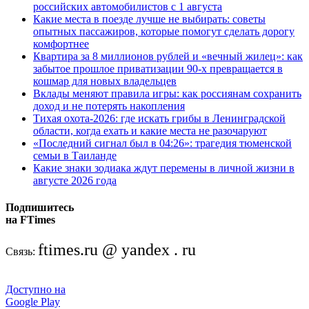
российских автомобилистов с 1 августа
Какие места в поезде лучше не выбирать: советы
опытных пассажиров, которые помогут сделать дорогу
комфортнее
Квартира за 8 миллионов рублей и «вечный жилец»: как
забытое прошлое приватизации 90-х превращается в
кошмар для новых владельцев
Вклады меняют правила игры: как россиянам сохранить
доход и не потерять накопления
Тихая охота-2026: где искать грибы в Ленинградской
области, когда ехать и какие места не разочаруют
«Последний сигнал был в 04:26»: трагедия тюменской
семьи в Таиланде
Какие знаки зодиака ждут перемены в личной жизни в
августе 2026 года
Подпишитесь
на FTimes
ftimes.ru @ yandex . ru
Связь:
Доступно на
Google Play