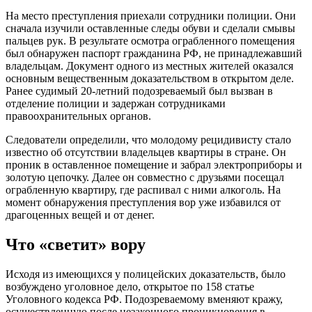
На место преступления приехали сотрудники полиции. Они
сначала изучили оставленные следы обуви и сделали смывы
пальцев рук. В результате осмотра ограбленного помещения
был обнаружен паспорт гражданина РФ, не принадлежавший
владельцам. Документ одного из местных жителей оказался
основным вещественным доказательством в открытом деле.
Ранее судимый 20-летний подозреваемый был вызван в
отделение полиции и задержан сотрудниками
правоохранительных органов.
Следователи определили, что молодому рецидивисту стало
известно об отсутствии владельцев квартиры в стране. Он
проник в оставленное помещение и забрал электроприборы и
золотую цепочку. Далее он совместно с друзьями посещал
ограбленную квартиру, где распивал с ними алкоголь. На
момент обнаружения преступления вор уже избавился от
драгоценных вещей и от денег.
Что «светит» вору
Исходя из имеющихся у полицейских доказательств, было
возбуждено уголовное дело, открытое по 158 статье
Уголовного кодекса РФ. Подозреваемому вменяют кражу,
осуществленную после незаконного проникновения в