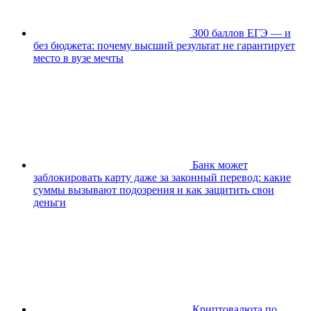
300 баллов ЕГЭ — и
без бюджета: почему высший результат не гарантирует
место в вузе мечты
Банк может
заблокировать карту даже за законный перевод: какие
суммы вызывают подозрения и как защитить свои
деньги
Криптовалюта по