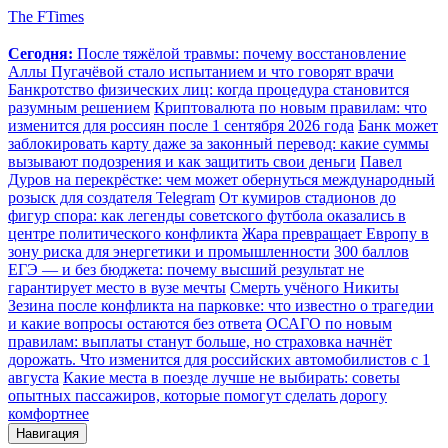
The FTimes
Сегодня:
После тяжёлой травмы: почему восстановление
Аллы Пугачёвой стало испытанием и что говорят врачи
Банкротство физических лиц: когда процедура становится
разумным решением
Криптовалюта по новым правилам: что
изменится для россиян после 1 сентября 2026 года
Банк может
заблокировать карту даже за законный перевод: какие суммы
вызывают подозрения и как защитить свои деньги
Павел
Дуров на перекрёстке: чем может обернуться международный
розыск для создателя Telegram
От кумиров стадионов до
фигур спора: как легенды советского футбола оказались в
центре политического конфликта
Жара превращает Европу в
зону риска для энергетики и промышленности
300 баллов
ЕГЭ — и без бюджета: почему высший результат не
гарантирует место в вузе мечты
Смерть учёного Никиты
Зезина после конфликта на парковке: что известно о трагедии
и какие вопросы остаются без ответа
ОСАГО по новым
правилам: выплаты станут больше, но страховка начнёт
дорожать. Что изменится для российских автомобилистов с 1
августа
Какие места в поезде лучше не выбирать: советы
опытных пассажиров, которые помогут сделать дорогу
комфортнее
Навигация