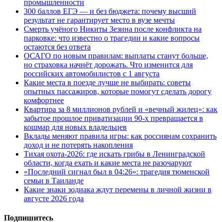
промышленности
300 баллов ЕГЭ — и без бюджета: почему высший
результат не гарантирует место в вузе мечты
Смерть учёного Никиты Зезина после конфликта на
парковке: что известно о трагедии и какие вопросы
остаются без ответа
ОСАГО по новым правилам: выплаты станут больше,
но страховка начнёт дорожать. Что изменится для
российских автомобилистов с 1 августа
Какие места в поезде лучше не выбирать: советы
опытных пассажиров, которые помогут сделать дорогу
комфортнее
Квартира за 8 миллионов рублей и «вечный жилец»: как
забытое прошлое приватизации 90-х превращается в
кошмар для новых владельцев
Вклады меняют правила игры: как россиянам сохранить
доход и не потерять накопления
Тихая охота-2026: где искать грибы в Ленинградской
области, когда ехать и какие места не разочаруют
«Последний сигнал был в 04:26»: трагедия тюменской
семьи в Таиланде
Какие знаки зодиака ждут перемены в личной жизни в
августе 2026 года
Подпишитесь