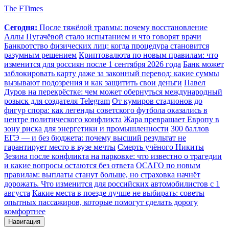
The FTimes
Сегодня:
После тяжёлой травмы: почему восстановление
Аллы Пугачёвой стало испытанием и что говорят врачи
Банкротство физических лиц: когда процедура становится
разумным решением
Криптовалюта по новым правилам: что
изменится для россиян после 1 сентября 2026 года
Банк может
заблокировать карту даже за законный перевод: какие суммы
вызывают подозрения и как защитить свои деньги
Павел
Дуров на перекрёстке: чем может обернуться международный
розыск для создателя Telegram
От кумиров стадионов до
фигур спора: как легенды советского футбола оказались в
центре политического конфликта
Жара превращает Европу в
зону риска для энергетики и промышленности
300 баллов
ЕГЭ — и без бюджета: почему высший результат не
гарантирует место в вузе мечты
Смерть учёного Никиты
Зезина после конфликта на парковке: что известно о трагедии
и какие вопросы остаются без ответа
ОСАГО по новым
правилам: выплаты станут больше, но страховка начнёт
дорожать. Что изменится для российских автомобилистов с 1
августа
Какие места в поезде лучше не выбирать: советы
опытных пассажиров, которые помогут сделать дорогу
комфортнее
Навигация