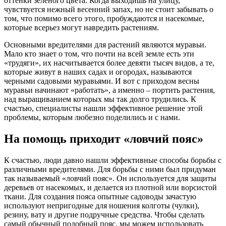
оттенки зелёного цвета. Когда выходишь на улицу,
чувствуется нежный весенний запах, но не стоит забывать о
том, что помимо всего этого, пробуждаются и насекомые,
которые всерьез могут навредить растениям.
Основными вредителями для растений являются муравьи.
Мало кто знает о том, что почти на всей земле есть эти
«трудяги», их насчитывается более девяти тысяч видов, а те,
которые живут в наших садах и огородах, называются
черными садовыми муравьями. И вот с приходом весны
муравьи начинают «работать», а именно – портить растения,
над выращиванием которых мы так долго трудились. К
счастью, специалисты нашли эффективное решение этой
проблемы, которым любезно поделились и с нами.
На помощь приходит «ловчий пояс»
К счастью, люди давно нашли эффективные способы борьбы с
различными вредителями. Для борьбы с ними был придуман
так называемый «ловчий пояс». Он используется для защиты
деревьев от насекомых, и делается из плотной или ворсистой
ткани. Для создания пояса опытные садоводы зачастую
используют непригодные для ношения колготы (чулки),
резину, вату и другие подручные средства. Чтобы сделать
самый обычный подобный пояс, мы можем использовать