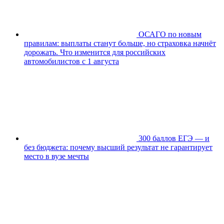
ОСАГО по новым
правилам: выплаты станут больше, но страховка начнёт
дорожать. Что изменится для российских
автомобилистов с 1 августа
300 баллов ЕГЭ — и
без бюджета: почему высший результат не гарантирует
место в вузе мечты