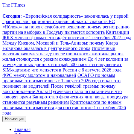
The FTimes
Сегодня:
«Европейская солидарность» закончилась у первой
границы: миграционный кризис обнажил слабость ЕС
«Яблоко» на пороге судебного решения: почему регистрацию
партии на выборах в Госдуму пытаются оспорить
Квитанции
ЖКХ меняют формат: что ждёт россиян с 1 сентября 2027 года
Между Киевом, Москвой и Тель-Авивом: почему Клара
Новикова оказалась в центре нового спора
Ипотечный
маятник качнулся назад: после июньского ажиотажа рынок
жилья столкнулся с резким охлаждением
До 4 лет колонии за
утечку личных данных и штраф 500 тысяч за нарушения с
SIM-картами: что меняется в России с 6 августа 2026 года
ФРС между молотом и наковальней
ОСАГО по новым
правилам: что изменилось с 1 августа 2026 года и как это
повлияет на водителей
После тяжёлой травмы: почему
восстановление Аллы Пугачёвой стало испытанием и что
говорят врачи
Банкротство физических лиц: когда процедура
становится разумным решением
Криптовалюта по новым
правилам: что изменится для россиян после 1 сентября 2026
года
Навигация
Главная