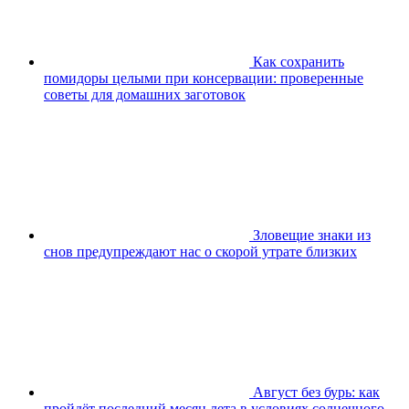
Как сохранить
помидоры целыми при консервации: проверенные
советы для домашних заготовок
Зловещие знаки из
снов предупреждают нас о скорой утрате близких
Август без бурь: как
пройдёт последний месяц лета в условиях солнечного