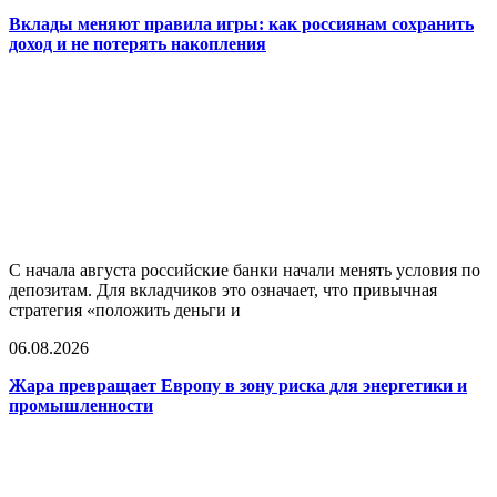
Вклады меняют правила игры: как россиянам сохранить
доход и не потерять накопления
С начала августа российские банки начали менять условия по
депозитам. Для вкладчиков это означает, что привычная
стратегия «положить деньги и
06.08.2026
Жара превращает Европу в зону риска для энергетики и
промышленности