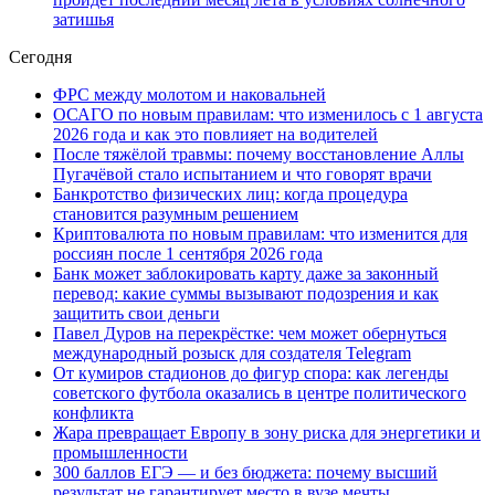
затишья
Сегодня
ФРС между молотом и наковальней
ОСАГО по новым правилам: что изменилось с 1 августа
2026 года и как это повлияет на водителей
После тяжёлой травмы: почему восстановление Аллы
Пугачёвой стало испытанием и что говорят врачи
Банкротство физических лиц: когда процедура
становится разумным решением
Криптовалюта по новым правилам: что изменится для
россиян после 1 сентября 2026 года
Банк может заблокировать карту даже за законный
перевод: какие суммы вызывают подозрения и как
защитить свои деньги
Павел Дуров на перекрёстке: чем может обернуться
международный розыск для создателя Telegram
От кумиров стадионов до фигур спора: как легенды
советского футбола оказались в центре политического
конфликта
Жара превращает Европу в зону риска для энергетики и
промышленности
300 баллов ЕГЭ — и без бюджета: почему высший
результат не гарантирует место в вузе мечты