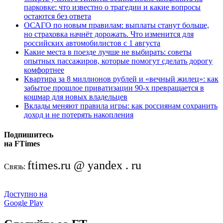
парковке: что известно о трагедии и какие вопросы
остаются без ответа
ОСАГО по новым правилам: выплаты станут больше,
но страховка начнёт дорожать. Что изменится для
российских автомобилистов с 1 августа
Какие места в поезде лучше не выбирать: советы
опытных пассажиров, которые помогут сделать дорогу
комфортнее
Квартира за 8 миллионов рублей и «вечный жилец»: как
забытое прошлое приватизации 90-х превращается в
кошмар для новых владельцев
Вклады меняют правила игры: как россиянам сохранить
доход и не потерять накопления
Подпишитесь
на FTimes
ftimes.ru @ yandex . ru
Связь:
Доступно на
Google Play