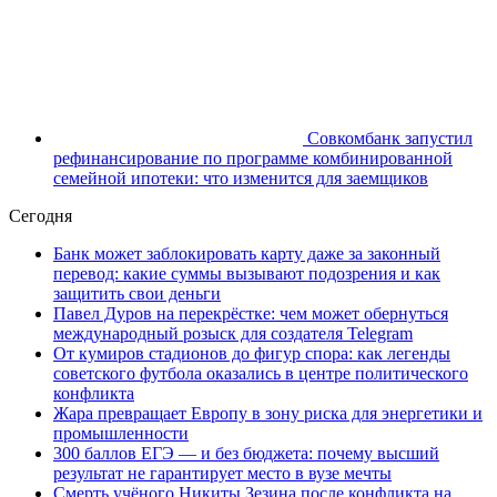
Совкомбанк запустил
рефинансирование по программе комбинированной
семейной ипотеки: что изменится для заемщиков
Сегодня
Банк может заблокировать карту даже за законный
перевод: какие суммы вызывают подозрения и как
защитить свои деньги
Павел Дуров на перекрёстке: чем может обернуться
международный розыск для создателя Telegram
От кумиров стадионов до фигур спора: как легенды
советского футбола оказались в центре политического
конфликта
Жара превращает Европу в зону риска для энергетики и
промышленности
300 баллов ЕГЭ — и без бюджета: почему высший
результат не гарантирует место в вузе мечты
Смерть учёного Никиты Зезина после конфликта на