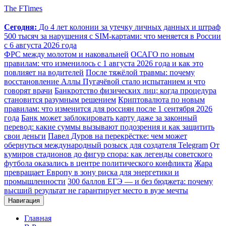
The FTimes
Сегодня:
До 4 лет колонии за утечку личных данных и штраф
500 тысяч за нарушения с SIM-картами: что меняется в России
с 6 августа 2026 года
ФРС между молотом и наковальней
ОСАГО по новым
правилам: что изменилось с 1 августа 2026 года и как это
повлияет на водителей
После тяжёлой травмы: почему
восстановление Аллы Пугачёвой стало испытанием и что
говорят врачи
Банкротство физических лиц: когда процедура
становится разумным решением
Криптовалюта по новым
правилам: что изменится для россиян после 1 сентября 2026
года
Банк может заблокировать карту даже за законный
перевод: какие суммы вызывают подозрения и как защитить
свои деньги
Павел Дуров на перекрёстке: чем может
обернуться международный розыск для создателя Telegram
От
кумиров стадионов до фигур спора: как легенды советского
футбола оказались в центре политического конфликта
Жара
превращает Европу в зону риска для энергетики и
промышленности
300 баллов ЕГЭ — и без бюджета: почему
высший результат не гарантирует место в вузе мечты
Навигация
Главная