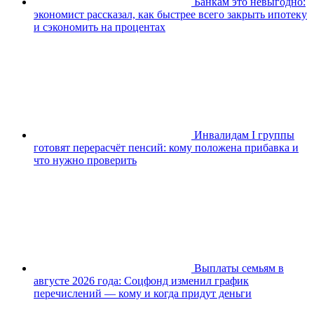
Банкам это невыгодно:
экономист рассказал, как быстрее всего закрыть ипотеку
и сэкономить на процентах
Инвалидам I группы
готовят перерасчёт пенсий: кому положена прибавка и
что нужно проверить
Выплаты семьям в
августе 2026 года: Соцфонд изменил график
перечислений — кому и когда придут деньги