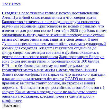
The FTimes
Сегодня:
После тяжёлой травмы: почему восстановление
Аллы Пугачёвой стало испытанием и что говорят врачи
Банкротство физических лиц: когда процедура становится
разумным решением
Криптовалюта по новым правилам: что
изменится для россиян после 1 сентября 2026 года
Банк может
заблокировать карту даже за законный перевод: какие суммы
вызывают подозрения и как защитить свои деньги
Павел
Дуров на перекрёстке: чем может обернуться международный
розыск для создателя Telegram
От кумиров стадионов до
фигур спора: как легенды советского футбола оказались в
центре политического конфликта
Жара превращает Европу в
зону риска для энергетики и промышленности
300 баллов
ЕГЭ — и без бюджета: почему высший результат не
гарантирует место в вузе мечты
Смерть учёного Никиты
Зезина после конфликта на парковке: что известно о трагедии
и какие вопросы остаются без ответа
ОСАГО по новым
правилам: выплаты станут больше, но страховка начнёт
дорожать. Что изменится для российских автомобилистов с 1
августа
Какие места в поезде лучше не выбирать: советы
опытных пассажиров, которые помогут сделать дорогу
комфортнее
Навигация