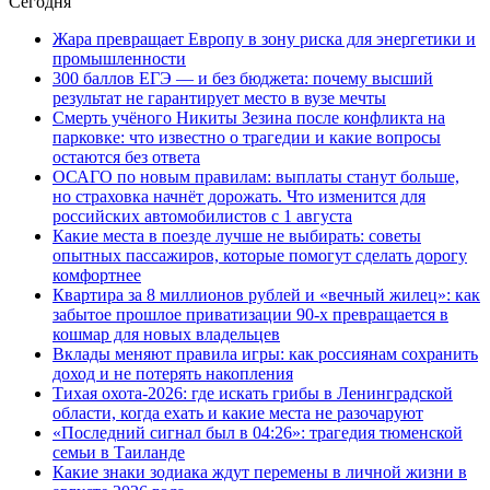
Сегодня
Жара превращает Европу в зону риска для энергетики и
промышленности
300 баллов ЕГЭ — и без бюджета: почему высший
результат не гарантирует место в вузе мечты
Смерть учёного Никиты Зезина после конфликта на
парковке: что известно о трагедии и какие вопросы
остаются без ответа
ОСАГО по новым правилам: выплаты станут больше,
но страховка начнёт дорожать. Что изменится для
российских автомобилистов с 1 августа
Какие места в поезде лучше не выбирать: советы
опытных пассажиров, которые помогут сделать дорогу
комфортнее
Квартира за 8 миллионов рублей и «вечный жилец»: как
забытое прошлое приватизации 90-х превращается в
кошмар для новых владельцев
Вклады меняют правила игры: как россиянам сохранить
доход и не потерять накопления
Тихая охота-2026: где искать грибы в Ленинградской
области, когда ехать и какие места не разочаруют
«Последний сигнал был в 04:26»: трагедия тюменской
семьи в Таиланде
Какие знаки зодиака ждут перемены в личной жизни в