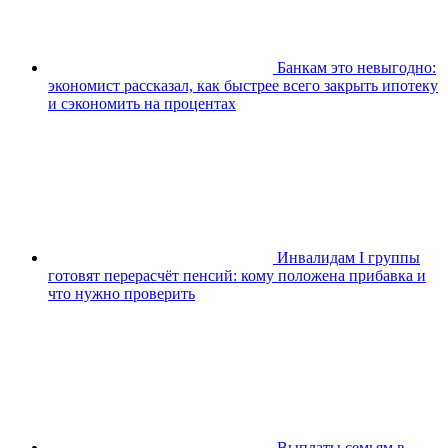
Банкам это невыгодно:
экономист рассказал, как быстрее всего закрыть ипотеку
и сэкономить на процентах
Инвалидам I группы
готовят перерасчёт пенсий: кому положена прибавка и
что нужно проверить
Выплаты семьям в