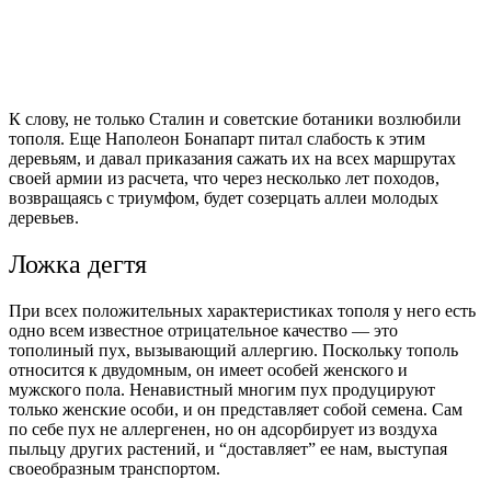
К слову, не только Сталин и советские ботаники возлюбили
тополя. Еще Наполеон Бонапарт питал слабость к этим
деревьям, и давал приказания сажать их на всех маршрутах
своей армии из расчета, что через несколько лет походов,
возвращаясь с триумфом, будет созерцать аллеи молодых
деревьев.
Ложка дегтя
При всех положительных характеристиках тополя у него есть
одно всем известное отрицательное качество — это
тополиный пух, вызывающий аллергию. Поскольку тополь
относится к двудомным, он имеет особей женского и
мужского пола. Ненавистный многим пух продуцируют
только женские особи, и он представляет собой семена. Сам
по себе пух не аллергенен, но он адсорбирует из воздуха
пыльцу других растений, и “доставляет” ее нам, выступая
своеобразным транспортом.