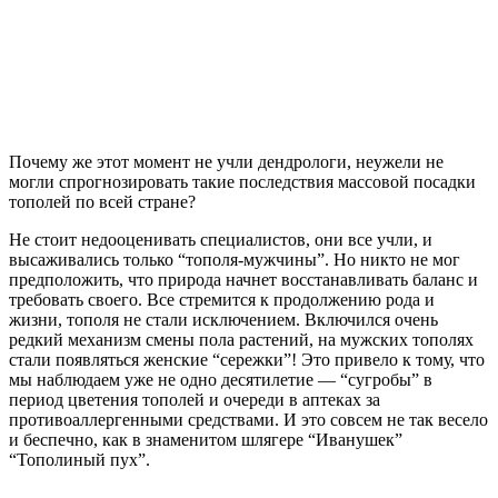
Почему же этот момент не учли дендрологи, неужели не
могли спрогнозировать такие последствия массовой посадки
тополей по всей стране?
Не стоит недооценивать специалистов, они все учли, и
высаживались только “тополя-мужчины”. Но никто не мог
предположить, что природа начнет восстанавливать баланс и
требовать своего. Все стремится к продолжению рода и
жизни, тополя не стали исключением. Включился очень
редкий механизм смены пола растений, на мужских тополях
стали появляться женские “сережки”! Это привело к тому, что
мы наблюдаем уже не одно десятилетие — “сугробы” в
период цветения тополей и очереди в аптеках за
противоаллергенными средствами. И это совсем не так весело
и беспечно, как в знаменитом шлягере “Иванушек”
“Тополиный пух”.