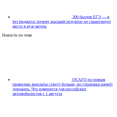
300 баллов ЕГЭ — и
без бюджета: почему высший результат не гарантирует
место в вузе мечты
Новости по теме
ОСАГО по новым
правилам: выплаты станут больше, но страховка начнёт
дорожать. Что изменится для российских
автомобилистов с 1 августа