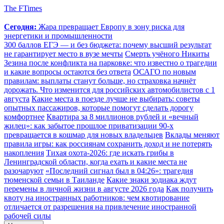
The FTimes
Сегодня:
Жара превращает Европу в зону риска для
энергетики и промышленности
300 баллов ЕГЭ — и без бюджета: почему высший результат
не гарантирует место в вузе мечты
Смерть учёного Никиты
Зезина после конфликта на парковке: что известно о трагедии
и какие вопросы остаются без ответа
ОСАГО по новым
правилам: выплаты станут больше, но страховка начнёт
дорожать. Что изменится для российских автомобилистов с 1
августа
Какие места в поезде лучше не выбирать: советы
опытных пассажиров, которые помогут сделать дорогу
комфортнее
Квартира за 8 миллионов рублей и «вечный
жилец»: как забытое прошлое приватизации 90-х
превращается в кошмар для новых владельцев
Вклады меняют
правила игры: как россиянам сохранить доход и не потерять
накопления
Тихая охота-2026: где искать грибы в
Ленинградской области, когда ехать и какие места не
разочаруют
«Последний сигнал был в 04:26»: трагедия
тюменской семьи в Таиланде
Какие знаки зодиака ждут
перемены в личной жизни в августе 2026 года
Как получить
квоту на иностранных работников: чем квотирование
отличается от разрешения на привлечение иностранной
рабочей силы