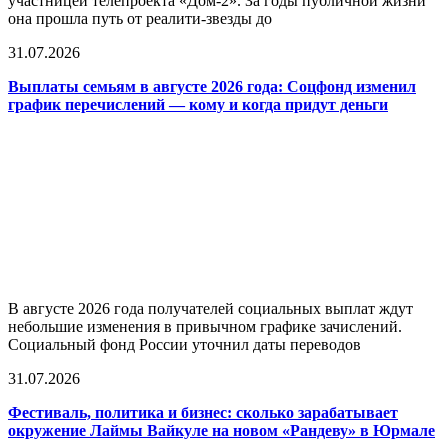
участницей телепроекта «Дом-2». За годы публичной жизни
она прошла путь от реалити-звезды до
31.07.2026
Выплаты семьям в августе 2026 года: Соцфонд изменил
график перечислений — кому и когда придут деньги
В августе 2026 года получателей социальных выплат ждут
небольшие изменения в привычном графике зачислений.
Социальный фонд России уточнил даты переводов
31.07.2026
Фестиваль, политика и бизнес: сколько зарабатывает
окружение Лаймы Вайкуле на новом «Рандеву» в Юрмале