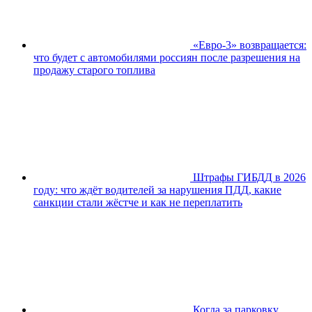
«Евро-3» возвращается:
что будет с автомобилями россиян после разрешения на
продажу старого топлива
Штрафы ГИБДД в 2026
году: что ждёт водителей за нарушения ПДД, какие
санкции стали жёстче и как не переплатить
Когда за парковку