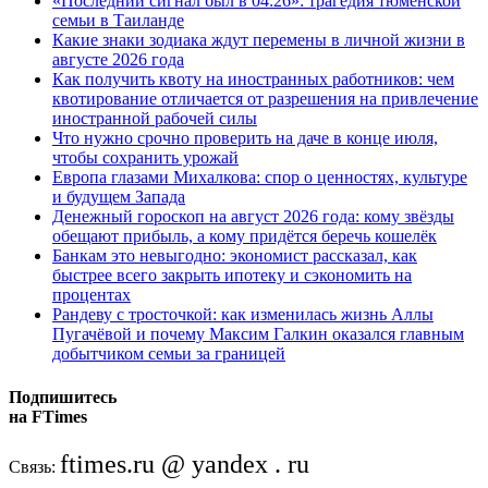
«Последний сигнал был в 04:26»: трагедия тюменской
семьи в Таиланде
Какие знаки зодиака ждут перемены в личной жизни в
августе 2026 года
Как получить квоту на иностранных работников: чем
квотирование отличается от разрешения на привлечение
иностранной рабочей силы
Что нужно срочно проверить на даче в конце июля,
чтобы сохранить урожай
Европа глазами Михалкова: спор о ценностях, культуре
и будущем Запада
Денежный гороскоп на август 2026 года: кому звёзды
обещают прибыль, а кому придётся беречь кошелёк
Банкам это невыгодно: экономист рассказал, как
быстрее всего закрыть ипотеку и сэкономить на
процентах
Рандеву с тросточкой: как изменилась жизнь Аллы
Пугачёвой и почему Максим Галкин оказался главным
добытчиком семьи за границей
Подпишитесь
на FTimes
ftimes.ru @ yandex . ru
Связь: