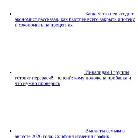
Банкам это невыгодно:
экономист рассказал, как быстрее всего закрыть ипотеку
и сэкономить на процентах
Инвалидам I группы
готовят перерасчёт пенсий: кому положена прибавка и
что нужно проверить
Выплаты семьям в
августе 2026 года: Соцфонд изменил график