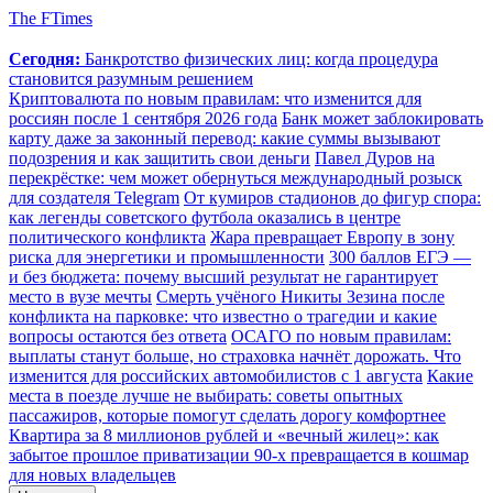
The FTimes
Сегодня:
Банкротство физических лиц: когда процедура
становится разумным решением
Криптовалюта по новым правилам: что изменится для
россиян после 1 сентября 2026 года
Банк может заблокировать
карту даже за законный перевод: какие суммы вызывают
подозрения и как защитить свои деньги
Павел Дуров на
перекрёстке: чем может обернуться международный розыск
для создателя Telegram
От кумиров стадионов до фигур спора:
как легенды советского футбола оказались в центре
политического конфликта
Жара превращает Европу в зону
риска для энергетики и промышленности
300 баллов ЕГЭ —
и без бюджета: почему высший результат не гарантирует
место в вузе мечты
Смерть учёного Никиты Зезина после
конфликта на парковке: что известно о трагедии и какие
вопросы остаются без ответа
ОСАГО по новым правилам:
выплаты станут больше, но страховка начнёт дорожать. Что
изменится для российских автомобилистов с 1 августа
Какие
места в поезде лучше не выбирать: советы опытных
пассажиров, которые помогут сделать дорогу комфортнее
Квартира за 8 миллионов рублей и «вечный жилец»: как
забытое прошлое приватизации 90-х превращается в кошмар
для новых владельцев