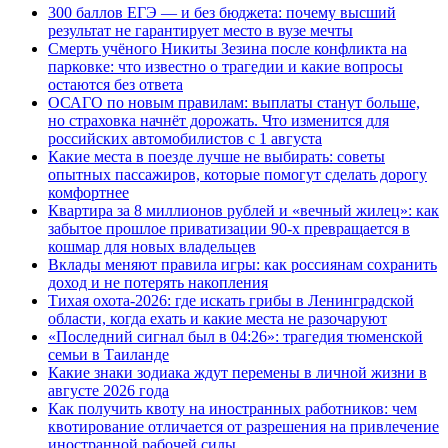
300 баллов ЕГЭ — и без бюджета: почему высший
результат не гарантирует место в вузе мечты
Смерть учёного Никиты Зезина после конфликта на
парковке: что известно о трагедии и какие вопросы
остаются без ответа
ОСАГО по новым правилам: выплаты станут больше,
но страховка начнёт дорожать. Что изменится для
российских автомобилистов с 1 августа
Какие места в поезде лучше не выбирать: советы
опытных пассажиров, которые помогут сделать дорогу
комфортнее
Квартира за 8 миллионов рублей и «вечный жилец»: как
забытое прошлое приватизации 90-х превращается в
кошмар для новых владельцев
Вклады меняют правила игры: как россиянам сохранить
доход и не потерять накопления
Тихая охота-2026: где искать грибы в Ленинградской
области, когда ехать и какие места не разочаруют
«Последний сигнал был в 04:26»: трагедия тюменской
семьи в Таиланде
Какие знаки зодиака ждут перемены в личной жизни в
августе 2026 года
Как получить квоту на иностранных работников: чем
квотирование отличается от разрешения на привлечение
иностранной рабочей силы