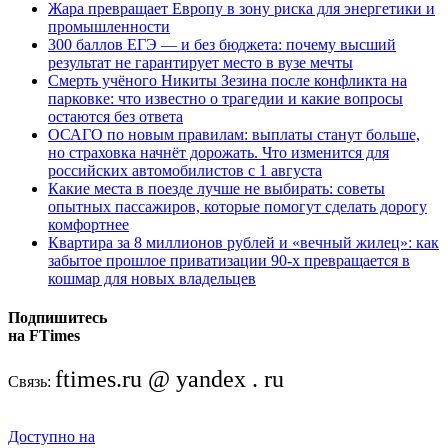
Жара превращает Европу в зону риска для энергетики и
промышленности
300 баллов ЕГЭ — и без бюджета: почему высший
результат не гарантирует место в вузе мечты
Смерть учёного Никиты Зезина после конфликта на
парковке: что известно о трагедии и какие вопросы
остаются без ответа
ОСАГО по новым правилам: выплаты станут больше,
но страховка начнёт дорожать. Что изменится для
российских автомобилистов с 1 августа
Какие места в поезде лучше не выбирать: советы
опытных пассажиров, которые помогут сделать дорогу
комфортнее
Квартира за 8 миллионов рублей и «вечный жилец»: как
забытое прошлое приватизации 90-х превращается в
кошмар для новых владельцев
Подпишитесь
на FTimes
ftimes.ru @ yandex . ru
Связь:
Доступно на