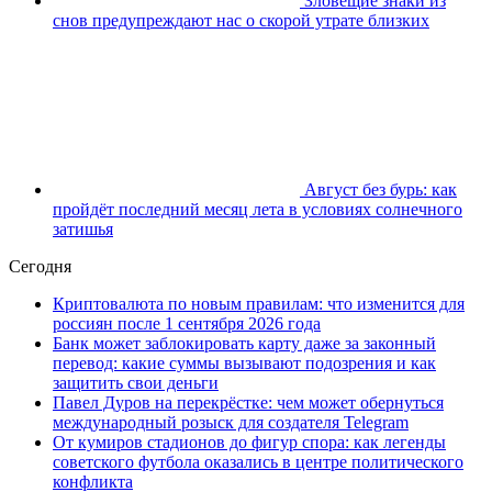
Зловещие знаки из
снов предупреждают нас о скорой утрате близких
Август без бурь: как
пройдёт последний месяц лета в условиях солнечного
затишья
Сегодня
Криптовалюта по новым правилам: что изменится для
россиян после 1 сентября 2026 года
Банк может заблокировать карту даже за законный
перевод: какие суммы вызывают подозрения и как
защитить свои деньги
Павел Дуров на перекрёстке: чем может обернуться
международный розыск для создателя Telegram
От кумиров стадионов до фигур спора: как легенды
советского футбола оказались в центре политического
конфликта