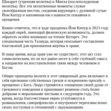
Шахарит (утренняя молитва) и Минха (послеполуденная
молитва). Все эти молитвенные моменты служат
своеобразным мостом, соединяя верующих с духовной сутью
Йом Кипур и напоминая им о важности покаяния и
прощения.
Важно отметить, что в ходе праздника Йом Кипур в 2023 году
каждый еврей, имеющий физическую возможность, должен
обратить особое внимание на чтение Кеторет. Это
специальная часть Талмуда, которая описывает составление
благовоний для приношения жертвы в храме.
В наше время, когда храм уже не существует, этот акт стал
символическим, но он все равно несет в себе глубокий смысл
и направлен на восстановление связи между человеком и
Богом.
Общие принципы молитв в этот священный день включают в
себя признание собственных грехов и искреннюю просьбу о
прощении у Бога. Люди стремятся к очищению своей души от
греховного поведения и принимают решение стать более
добрыми и моральными чистыми в следующем году. Это
время, когда благочестивые евреи углубляются в
размышления, саморефлексию и внутреннее переосмысление
своих поступков и отношений с окружающими.