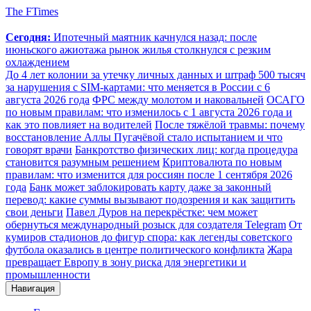
The FTimes
Сегодня:
Ипотечный маятник качнулся назад: после
июньского ажиотажа рынок жилья столкнулся с резким
охлаждением
До 4 лет колонии за утечку личных данных и штраф 500 тысяч
за нарушения с SIM-картами: что меняется в России с 6
августа 2026 года
ФРС между молотом и наковальней
ОСАГО
по новым правилам: что изменилось с 1 августа 2026 года и
как это повлияет на водителей
После тяжёлой травмы: почему
восстановление Аллы Пугачёвой стало испытанием и что
говорят врачи
Банкротство физических лиц: когда процедура
становится разумным решением
Криптовалюта по новым
правилам: что изменится для россиян после 1 сентября 2026
года
Банк может заблокировать карту даже за законный
перевод: какие суммы вызывают подозрения и как защитить
свои деньги
Павел Дуров на перекрёстке: чем может
обернуться международный розыск для создателя Telegram
От
кумиров стадионов до фигур спора: как легенды советского
футбола оказались в центре политического конфликта
Жара
превращает Европу в зону риска для энергетики и
промышленности
Навигация