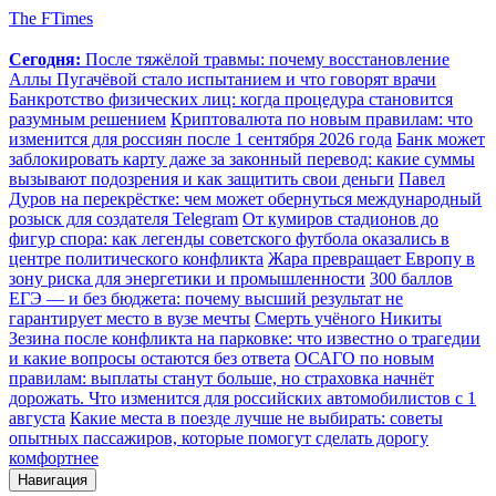
The FTimes
Сегодня:
После тяжёлой травмы: почему восстановление
Аллы Пугачёвой стало испытанием и что говорят врачи
Банкротство физических лиц: когда процедура становится
разумным решением
Криптовалюта по новым правилам: что
изменится для россиян после 1 сентября 2026 года
Банк может
заблокировать карту даже за законный перевод: какие суммы
вызывают подозрения и как защитить свои деньги
Павел
Дуров на перекрёстке: чем может обернуться международный
розыск для создателя Telegram
От кумиров стадионов до
фигур спора: как легенды советского футбола оказались в
центре политического конфликта
Жара превращает Европу в
зону риска для энергетики и промышленности
300 баллов
ЕГЭ — и без бюджета: почему высший результат не
гарантирует место в вузе мечты
Смерть учёного Никиты
Зезина после конфликта на парковке: что известно о трагедии
и какие вопросы остаются без ответа
ОСАГО по новым
правилам: выплаты станут больше, но страховка начнёт
дорожать. Что изменится для российских автомобилистов с 1
августа
Какие места в поезде лучше не выбирать: советы
опытных пассажиров, которые помогут сделать дорогу
комфортнее
Навигация