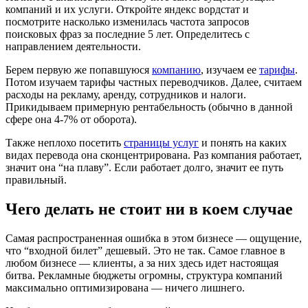
компаний и их услуги. Откройте яндекс вордстат и
посмотрите насколько изменилась частота запросов
поисковых фраз за последние 5 лет. Определитесь с
направлением деятельности.
Берем первую же попавшуюся
компанию
, изучаем ее
тарифы
.
Потом изучаем тарифы частных переводчиков. Далее, считаем
расходы на рекламу, аренду, сотрудников и налоги.
Прикидываем примерную рентабельность (обычно в данной
сфере она 4-7% от оборота).
Также неплохо посетить
страницы услуг
и понять на каких
видах перевода она сконцентрирована. Раз компания работает,
значит она “на плаву”. Если работает долго, значит ее путь
правильный.
Чего делать не стоит ни в коем случае
Самая распространенная ошибка в этом бизнесе — ощущение,
что “входной билет” дешевый. Это не так. Самое главное в
любом бизнесе — клиенты, а за них здесь идет настоящая
битва. Рекламные бюджеты огромны, структура компаний
максимально оптимизирована — ничего лишнего.