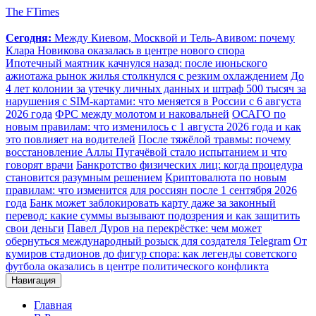
The FTimes
Сегодня:
Между Киевом, Москвой и Тель-Авивом: почему
Клара Новикова оказалась в центре нового спора
Ипотечный маятник качнулся назад: после июньского
ажиотажа рынок жилья столкнулся с резким охлаждением
До
4 лет колонии за утечку личных данных и штраф 500 тысяч за
нарушения с SIM-картами: что меняется в России с 6 августа
2026 года
ФРС между молотом и наковальней
ОСАГО по
новым правилам: что изменилось с 1 августа 2026 года и как
это повлияет на водителей
После тяжёлой травмы: почему
восстановление Аллы Пугачёвой стало испытанием и что
говорят врачи
Банкротство физических лиц: когда процедура
становится разумным решением
Криптовалюта по новым
правилам: что изменится для россиян после 1 сентября 2026
года
Банк может заблокировать карту даже за законный
перевод: какие суммы вызывают подозрения и как защитить
свои деньги
Павел Дуров на перекрёстке: чем может
обернуться международный розыск для создателя Telegram
От
кумиров стадионов до фигур спора: как легенды советского
футбола оказались в центре политического конфликта
Навигация
Главная