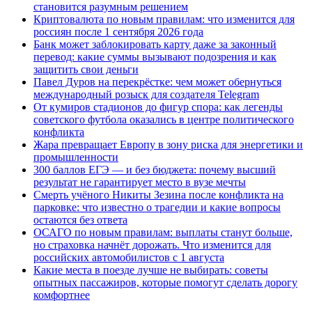
становится разумным решением
Криптовалюта по новым правилам: что изменится для
россиян после 1 сентября 2026 года
Банк может заблокировать карту даже за законный
перевод: какие суммы вызывают подозрения и как
защитить свои деньги
Павел Дуров на перекрёстке: чем может обернуться
международный розыск для создателя Telegram
От кумиров стадионов до фигур спора: как легенды
советского футбола оказались в центре политического
конфликта
Жара превращает Европу в зону риска для энергетики и
промышленности
300 баллов ЕГЭ — и без бюджета: почему высший
результат не гарантирует место в вузе мечты
Смерть учёного Никиты Зезина после конфликта на
парковке: что известно о трагедии и какие вопросы
остаются без ответа
ОСАГО по новым правилам: выплаты станут больше,
но страховка начнёт дорожать. Что изменится для
российских автомобилистов с 1 августа
Какие места в поезде лучше не выбирать: советы
опытных пассажиров, которые помогут сделать дорогу
комфортнее