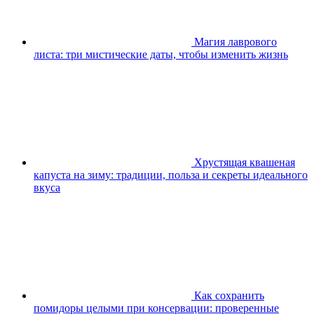
Магия лаврового
листа: три мистические даты, чтобы изменить жизнь
Хрустящая квашеная
капуста на зиму: традиции, польза и секреты идеального
вкуса
Как сохранить
помидоры целыми при консервации: проверенные