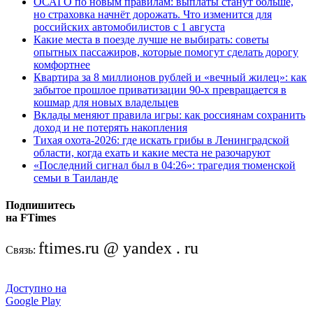
ОСАГО по новым правилам: выплаты станут больше,
но страховка начнёт дорожать. Что изменится для
российских автомобилистов с 1 августа
Какие места в поезде лучше не выбирать: советы
опытных пассажиров, которые помогут сделать дорогу
комфортнее
Квартира за 8 миллионов рублей и «вечный жилец»: как
забытое прошлое приватизации 90-х превращается в
кошмар для новых владельцев
Вклады меняют правила игры: как россиянам сохранить
доход и не потерять накопления
Тихая охота-2026: где искать грибы в Ленинградской
области, когда ехать и какие места не разочаруют
«Последний сигнал был в 04:26»: трагедия тюменской
семьи в Таиланде
Подпишитесь
на FTimes
ftimes.ru @ yandex . ru
Связь:
Доступно на
Google Play