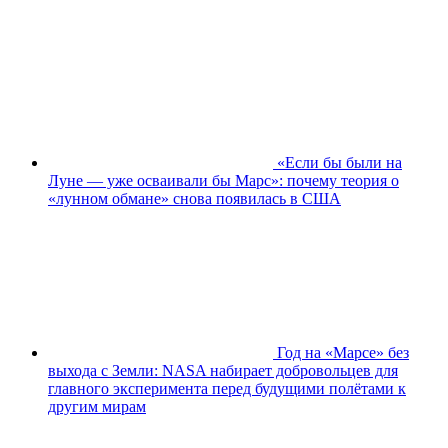
«Если бы были на
Луне — уже осваивали бы Марс»: почему теория о
«лунном обмане» снова появилась в США
Год на «Марсе» без
выхода с Земли: NASA набирает добровольцев для
главного эксперимента перед будущими полётами к
другим мирам