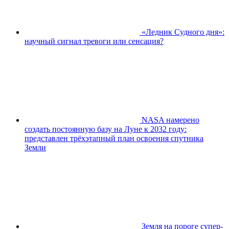
«Ледник Судного дня»:
научный сигнал тревоги или сенсация?
NASA намерено
создать постоянную базу на Луне к 2032 году:
представлен трёхэтапный план освоения спутника
Земли
Земля на пороге супер-