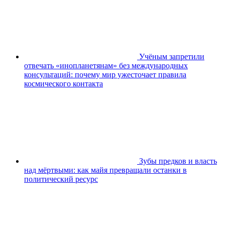
Учёным запретили
отвечать «инопланетянам» без международных
консультаций: почему мир ужесточает правила
космического контакта
Зубы предков и власть
над мёртвыми: как майя превращали останки в
политический ресурс