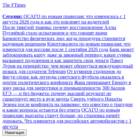
The FTimes
Сегодня:
ОСАГО по новым правилам: что изменилось с 1
августа 2026 года и как это повлияет на водителей
После тяжёлой травмы: почему восстановление Аллы
Пугачёвой стало испытанием и что говорят врачи
Банкротство физических лиц: когда процедура становится
разумным решением
Криптовалюта по новым правилам: что
изменится для россиян после 1 сентября 2026 года
Банк может
заблокировать карту даже за законный перевод: какие суммы
вызывают подозрения и как защитить свои деньги
Павел
Дуров на перекрёстке: чем может обернуться международный
розыск для создателя Telegram
От кумиров стадионов до
фигур спора: как легенды советского футбола оказались в
центре политического конфликта
Жара превращает Европу в
зону риска для энергетики и промышленности
300 баллов
ЕГЭ — и без бюджета: почему высший результат не
гарантирует место в вузе мечты
Смерть учёного Никиты
Зезина после конфликта на парковке: что известно о трагедии
и какие вопросы остаются без ответа
ОСАГО по новым
правилам: выплаты станут больше, но страховка начнёт
дорожать. Что изменится для российских автомобилистов с 1
августа
Навигация