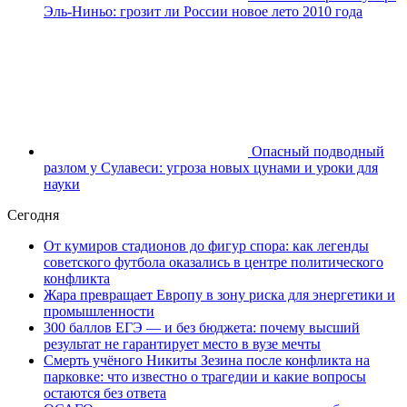
Эль-Ниньо: грозит ли России новое лето 2010 года
Опасный подводный
разлом у Сулавеси: угроза новых цунами и уроки для
науки
Сегодня
От кумиров стадионов до фигур спора: как легенды
советского футбола оказались в центре политического
конфликта
Жара превращает Европу в зону риска для энергетики и
промышленности
300 баллов ЕГЭ — и без бюджета: почему высший
результат не гарантирует место в вузе мечты
Смерть учёного Никиты Зезина после конфликта на
парковке: что известно о трагедии и какие вопросы
остаются без ответа