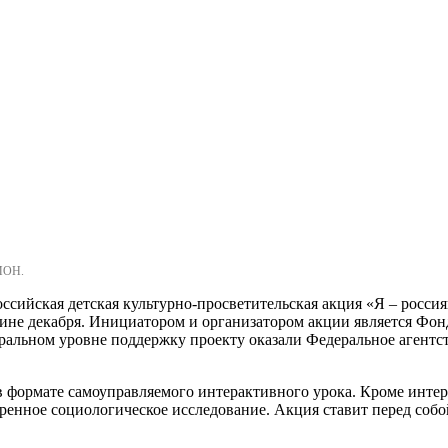
МОН.
оссийская детская культурно-просветительская акция «Я – росси
едине декабря. Инициатором и организатором акции является Фо
альном уровне поддержку проекту оказали Федеральное агентст
я в формате самоуправляемого интерактивного урока. Кроме инте
иренное социологическое исследование. Акция ставит перед собо