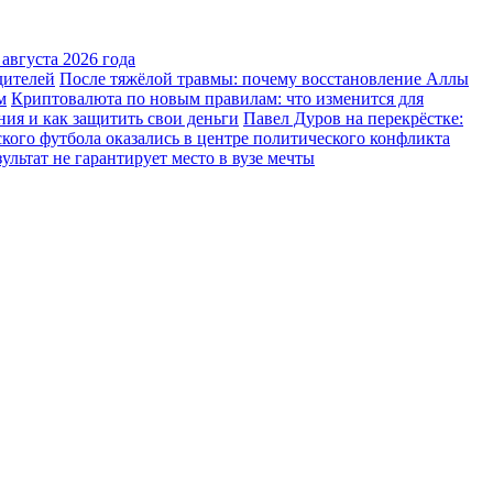
августа 2026 года
дителей
После тяжёлой травмы: почему восстановление Аллы
м
Криптовалюта по новым правилам: что изменится для
ния и как защитить свои деньги
Павел Дуров на перекрёстке:
ского футбола оказались в центре политического конфликта
льтат не гарантирует место в вузе мечты