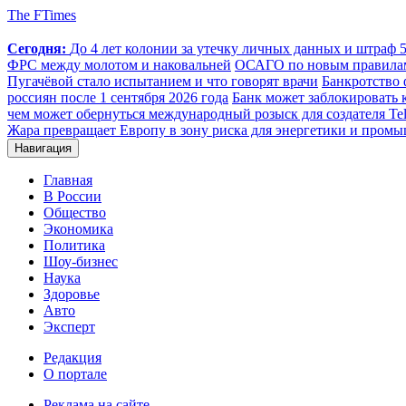
The FTimes
Сегодня:
До 4 лет колонии за утечку личных данных и штраф 50
ФРС между молотом и наковальней
ОСАГО по новым правилам: 
Пугачёвой стало испытанием и что говорят врачи
Банкротство 
россиян после 1 сентября 2026 года
Банк может заблокировать 
чем может обернуться международный розыск для создателя Te
Жара превращает Европу в зону риска для энергетики и пром
Навигация
Главная
В России
Общество
Экономика
Политика
Шоу-бизнес
Наука
Здоровье
Авто
Эксперт
Редакция
О портале
Реклама на сайте