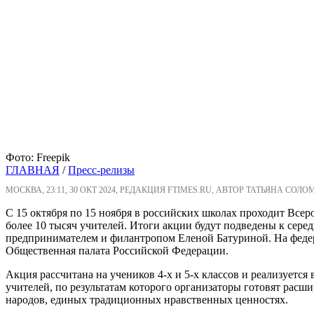
Фото: Freepik
ГЛАВНАЯ
/
Пресс-релизы
МОСКВА, 23:11, 30 ОКТ 2024, РЕДАКЦИЯ FTIMES.RU, АВТОР ТАТЬЯНА СОЛО
С 15 октября по 15 ноября в российских школах проходит Всер
более 10 тысяч учителей. Итоги акции будут подведены к сер
предпринимателем и филантропом Еленой Батуриной. На федер
Общественная палата Российской Федерации.
Акция рассчитана на учеников 4-х и 5-х классов и реализуетс
учителей, по результатам которого организаторы готовят расш
народов, единых традиционных нравственных ценностях.