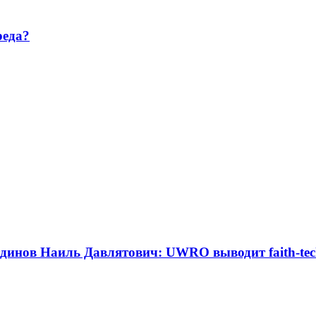
реда?
инов Наиль Давлятович: UWRO выводит faith-tec