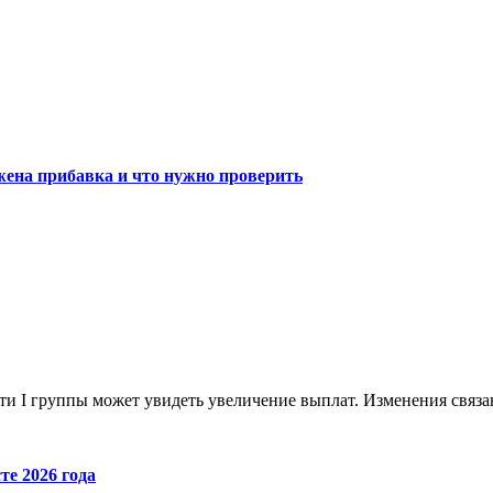
жена прибавка и что нужно проверить
сти I группы может увидеть увеличение выплат. Изменения связ
те 2026 года