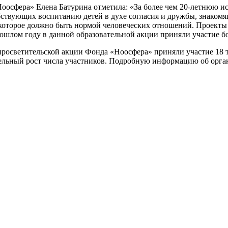
Ноосфера» Елена Батурина отметила: «За более чем 20-летнюю и
бствующих воспитанию детей в духе согласия и дружбы, знаком
оторое должно быть нормой человеческих отношений. Проекты 
рошлом году в данной образовательной акции приняли участие б
 просветительской акции Фонда «Ноосфера» приняли участие 18 т
ельный рост числа участников. Подробную информацию об орган