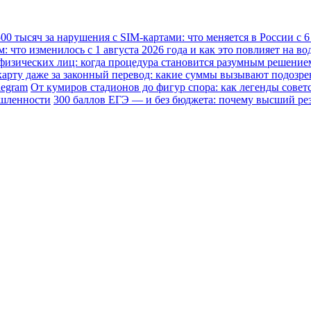
0 тысяч за нарушения с SIM-картами: что меняется в России с 6 
что изменилось с 1 августа 2026 года и как это повлияет на во
физических лиц: когда процедура становится разумным решение
карту даже за законный перевод: какие суммы вызывают подозре
legram
От кумиров стадионов до фигур спора: как легенды совет
ышленности
300 баллов ЕГЭ — и без бюджета: почему высший резу