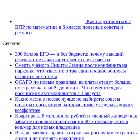
Как подготовиться к
ВПР по математике в 6 классе: полезные советы и
ресурсы
Сегодня
300 баллов ЕГЭ — и без бюджета: почему высший
результат не гарантирует место в вузе мечты
Смерть учёного Никиты Зезина после конфликта на
парковке: что известно о трагедии и какие вопросы
остаются без ответа
ОСАГО по новым правилам: выплаты станут больше,
но страховка начнёт дорожать. Что изменится для
российских автомобилистов с 1 августа
Какие места в поезде лучше не выбирать: советы
опытных пассажиров, которые помогут сделать дорогу
комфортнее
Квартира за 8 миллионов рублей и «вечный жилец»: как
забытое прошлое приватизации 90-х превращается в
кошмар для новых владельцев
Вклады меняют правила игры: как россиянам сохранить
доход и не потерять накопления