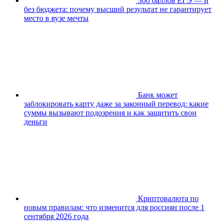
300 баллов ЕГЭ — и
без бюджета: почему высший результат не гарантирует
место в вузе мечты
Банк может
заблокировать карту даже за законный перевод: какие
суммы вызывают подозрения и как защитить свои
деньги
Криптовалюта по
новым правилам: что изменится для россиян после 1
сентября 2026 года