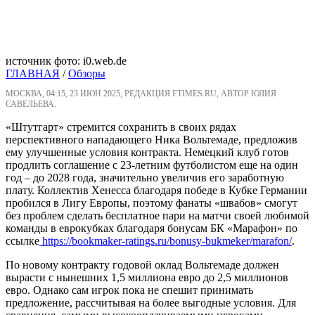
источник фото: i0.web.de
ГЛАВНАЯ
/
Обзоры
МОСКВА, 04:15, 23 ИЮН 2025, РЕДАКЦИЯ FTIMES.RU, АВТОР ЮЛИЯ
САВЕЛЬЕВА.
«Штутгарт» стремится сохранить в своих рядах
перспективного нападающего Ника Вольтемаде, предложив
ему улучшенные условия контракта. Немецкий клуб готов
продлить соглашение с 23-летним футболистом еще на один
год – до 2028 года, значительно увеличив его заработную
плату. Коллектив Хенесса благодаря победе в Кубке Германии
пробился в Лигу Европы, поэтому фанаты «швабов» смогут
без проблем сделать бесплатное пари на матчи своей любимой
команды в еврокубках благодаря бонусам БК «Марафон» по
ссылке
https://bookmaker-ratings.ru/bonusy-bukmeker/marafon/
.
По новому контракту годовой оклад Вольтемаде должен
вырасти с нынешних 1,5 миллиона евро до 2,5 миллионов
евро. Однако сам игрок пока не спешит принимать
предложение, рассчитывая на более выгодные условия. Для