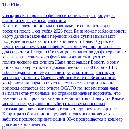
The FTimes
Сегодня:
Банкротство физических лиц: когда процедура
становится разумным решением
Криптовалюта по новым правилам: что изменится для
россиян после 1 сентября 2026 года
Банк может заблокировать
карту даже за законный перевод: какие суммы вызывают
подозрения и как защитить свои деньги
Павел Дуров на
перекрёстке: чем может обернуться международный розыск
для создателя Telegram
От кумиров стадионов до фигур спора:
как легенды советского футбола оказались в центре
политического конфликта
Жара превращает Европу в зону
риска для энергетики и промышленности
300 баллов ЕГЭ —
и без бюджета: почему высший результат не гарантирует
место в вузе мечты
Смерть учёного Никиты Зезина после
конфликта на парковке: что известно о трагедии и какие
вопросы остаются без ответа
ОСАГО по новым правилам:
выплаты станут больше, но страховка начнёт дорожать. Что
изменится для российских автомобилистов с 1 августа
Какие
места в поезде лучше не выбирать: советы опытных
пассажиров, которые помогут сделать дорогу комфортнее
Квартира за 8 миллионов рублей и «вечный жилец»: как
забытое прошлое приватизации 90-х превращается в кошмар
для новых владельцев