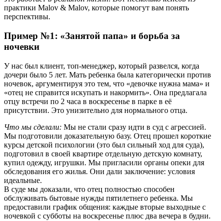
практики Malov & Malov, которые помогут вам понять
перспективы.
Пример №1: «Занятой папа» и борьба за
ночевки
У нас был клиент, топ-менеджер, который развелся, когда
дочери было 5 лет. Мать ребенка была категорически против
ночевок, аргументируя это тем, что «девочке нужна мама» и
«отец не справится искупать и накормить». Она предлагала
отцу встречи по 2 часа в воскресенье в парке в её
присутствии. Это унизительно для нормального отца.
Что мы сделали:
Мы не стали сразу идти в суд с агрессией.
Мы подготовили доказательную базу. Отец прошел короткие
курсы детской психологии (это был сильный ход для суда),
подготовил в своей квартире отдельную детскую комнату,
купил одежду, игрушки. Мы пригласили органы опеки для
обследования его жилья. Они дали заключение: условия
идеальные.
В суде мы доказали, что отец полностью способен
обслуживать бытовые нужды пятилетнего ребенка. Мы
предоставили график общения: каждые вторые выходные с
ночевкой с субботы на воскресенье плюс два вечера в будни.