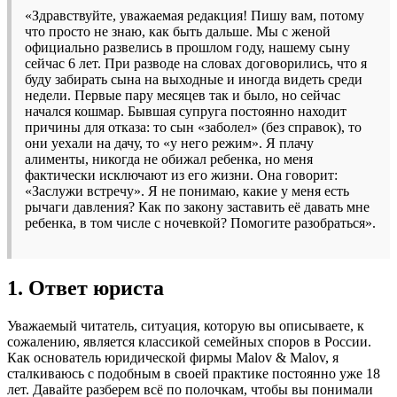
«Здравствуйте, уважаемая редакция! Пишу вам, потому
что просто не знаю, как быть дальше. Мы с женой
официально развелись в прошлом году, нашему сыну
сейчас 6 лет. При разводе на словах договорились, что я
буду забирать сына на выходные и иногда видеть среди
недели. Первые пару месяцев так и было, но сейчас
начался кошмар. Бывшая супруга постоянно находит
причины для отказа: то сын «заболел» (без справок), то
они уехали на дачу, то «у него режим». Я плачу
алименты, никогда не обижал ребенка, но меня
фактически исключают из его жизни. Она говорит:
«Заслужи встречу». Я не понимаю, какие у меня есть
рычаги давления? Как по закону заставить её давать мне
ребенка, в том числе с ночевкой? Помогите разобраться».
1. Ответ юриста
Уважаемый читатель, ситуация, которую вы описываете, к
сожалению, является классикой семейных споров в России.
Как основатель юридической фирмы Malov & Malov, я
сталкиваюсь с подобным в своей практике постоянно уже 18
лет. Давайте разберем всё по полочкам, чтобы вы понимали