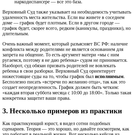
наркодиспансере — все это база.
Верховный Суд также указывает на необходимость учитывать
удаленность места жительства. Если вы живете в соседнем
доме — график будет плотным. Если в другом городе —
график будет, скорее всего, редким (каникулы, праздники), но
длительным.
Очень важный момент, который разъясняет ВС РФ: наличие
конфликта между родителями не является основанием для
запрета на общение. То есть аргумент матери «мы с ним
ругаемся, поэтому я не даю ребенка» судом не принимается.
Наоборот, суд обязан призвать родителей не вовлекать
ребенка в свои разборки. Верховный Суд ориентирует
нижестоящие суды на то, чтобы график был
исполнимым
.
Бесполезно писать «встречи по желанию отца», так как это
создает неопределенность. График должен быть четким:
«каждая вторая суббота месяца с 10:00 до 18:00». Только такая
конкретика защитит ваши права.
3. Несколько примеров из практики
Как практикующий юрист, я видел сотни подобных
сценариев. Теория — это хорошо, но давайте посмотрим, как
это работает в реальной жизни. Вот несколько кейсов из