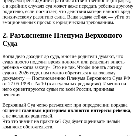
предусмотрена административная ответственность (штрафы),
а в крайних случаях суд может даже передать ребенка другому
родителю, если посчитает, что действия матери наносят вред
психическому развитию сына. Ваша задача сейчас — уйти от
эмоциональных просьб к юридическим требованиям.
2. Разъяснение Пленума Верховного
Суда
Когда дело доходит до суда, многие родители думают, что
судья просто поделит время пополам или разрешит видеть
ребенка «когда захочу». Это не так. Чтобы понять логику
судов в 2026 году, нам нужно обратиться к ключевому
документу — Постановлению Пленума Верховного Суда РФ
от 27.05.1998 г. № 10 (в актуальных редакциях). Именно на
него ориентируются судьи по всей России, принимая
решения.
Верховный Суд четко разъясняет: при определении порядка
общения
главным критерием являются интересы ребенка
,
а не желания родителей.
Что это значит на практике? Суд будет оценивать целый
комплекс обстоятельств.