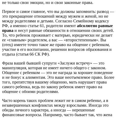
не только свои эмоции, но и свои законные права.
Первое и самое главное, что вы должны запомнить: развод —
это прекращение отношений между мужем и женой, но не
между родителями и детьми. Согласно Семейному кодексу
РФ, а именно статье 61, родители имеют
абсолютно равные
права
и несут равные обязанности в отношении своих детей.
То, что ребенок проживает с матерью, юридически не делает
ее «главным» родителем, а вас — «второстепенным». Вы
(отец) имеете точно такое же право на общение с ребенком,
участие в его воспитании, решении вопросов образования и
отдыха (статья 66 СК РФ).
Фраза вашей бывшей супруги «Заслужи встречу» — это
манипуляция, которая не имеет ничего общего с законом.
Общение с ребенком — это не награда за хорошее поведение
и не бонус к алиментам. Это ваше неотъемлемое право. Более
того, препятствуя вашему общению, мать нарушает права
самого ребенка, ведь по закону ребенок имеет право на
общение с обоими родителями.
Часто корень таких проблем лежит не в самом ребенке, а в
незавершенных конфликтах между взрослыми. Иногда это
обиды личного характера, а иногда — нерешенные
финансовые вопросы. Например, часто бывает так, что жена