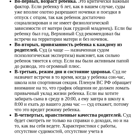
Во-первых, возраст ребенка.
Это критически важный
фактор. Если ребенку 6 лет, как в вашем случае, суды
уже вполне охотно разрешают ночевки и поездки в
отпуск с отцом, так как ребенок достаточно
социализирован и не имеет физиологической
зависимости от матери (как грудной младенец). Если бы
ребенку был год, Верховный Суд рекомендовал бы
встречи на территории матери и без ночевок.
Во-вторых, привязанность ребенка к каждому из
родителей.
Суд (а чаще — назначенная судом
психологическая экспертиза) выясняет, как сильно
ребенок тянется к отцу. Если вы были активным папой
до развода, это огромный плюс.
В-третьих, режим дня и состояние здоровья.
Суд не
назначит встречи в то время, когда у ребенка сон-час,
школа или спортивная секция. Пленум ВС РФ обращает
внимание на то, что график общения не должен ломать
привычный уклад жизни ребенка. Если вы хотите
забирать сына в среду в 20:00, а ему завтра в школу к
8:00 и ехать до вашего дома час — суд откажет, потому
что это вредит режиму ребенка.
В-четвертых, нравственные качества родителей.
Суд
будет смотреть не только на справки о доходах, но и на
то, как вы себя ведете. Характеристики с работы,
отсутствие судимостей, отсутствие учета в