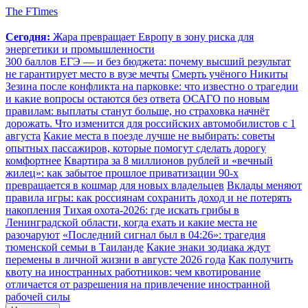
The FTimes
Сегодня:
Жара превращает Европу в зону риска для
энергетики и промышленности
300 баллов ЕГЭ — и без бюджета: почему высший результат
не гарантирует место в вузе мечты
Смерть учёного Никиты
Зезина после конфликта на парковке: что известно о трагедии
и какие вопросы остаются без ответа
ОСАГО по новым
правилам: выплаты станут больше, но страховка начнёт
дорожать. Что изменится для российских автомобилистов с 1
августа
Какие места в поезде лучше не выбирать: советы
опытных пассажиров, которые помогут сделать дорогу
комфортнее
Квартира за 8 миллионов рублей и «вечный
жилец»: как забытое прошлое приватизации 90-х
превращается в кошмар для новых владельцев
Вклады меняют
правила игры: как россиянам сохранить доход и не потерять
накопления
Тихая охота-2026: где искать грибы в
Ленинградской области, когда ехать и какие места не
разочаруют
«Последний сигнал был в 04:26»: трагедия
тюменской семьи в Таиланде
Какие знаки зодиака ждут
перемены в личной жизни в августе 2026 года
Как получить
квоту на иностранных работников: чем квотирование
отличается от разрешения на привлечение иностранной
рабочей силы