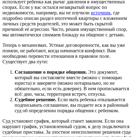
использует ребенка как рычаг давления в имущественных
спорах. Если у вас остался незакрытый вопрос по
недвижимости, например, вы не изучили
источник
, где
подробно описан раздел ипотечной квартиры с вложением
личных средств родителей, это может быть скрытой
причиной её агрессии. Часто, решив имущественный спор,
мы автоматически снимаем блокаду на общение с детьми.
Теперь о механизмах. Устные договоренности, как вы уже
поняли, не работают, когда начинается конфликт. Вам
необходимо перевести отношения в правовое поле.
Существует два пути:
Соглашение о порядке общения.
Это документ,
который вы составляете вместе (можно с помощью
юриста) и заверяете (можно нотариально, но не
обязательно, если есть доверие). В нем прописывается
всё: дни, часы, территория встреч, отпуска.
Судебное решение.
Если мать ребенка отказывается
подписывать соглашение, вы подаете иск в районный
суд об определении порядка общения с ребенком.
Суд установит график, который станет законом. Если она
нарушит график, установленный судом, к делу подключатся
судебные приставы. За злостное неисполнение решения суда