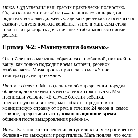
Итог:
Суд утвердил наш график практически полностью.
Судья сказала матери: «Отец — не аниматор в парке, он
родитель, который должен укладывать ребенка спать и читать
сказки». Спустя полгода конфликт утих, и мать сама стала
просить отца забрать дочь почаще, чтобы заняться своими
делами.
Пример №2: «Манипуляция болезнью»
Отец 7-летнего мальчика обратился с проблемой, похожей на
вашу: как только подходит время встречи, ребенок
«заболевает». Мама просто присылала смс: «У нас
температура, не приезжай».
Что мы сделали:
Мы подали иск об определении порядка
общения, но включили в него очень хитрый пункт. Мы
прописали условие: «В случае болезни ребенка,
препятствующей встрече, мать обязана предоставить
медицинскую справку от врача в течение 24 часов и, самое
главное, предоставить отцу
компенсационное время
общения после выздоровления ребенка».
Итог:
Как только это решение вступило в силу, «хронические
болезни» по выходным прекратились. Мать поняла, что если