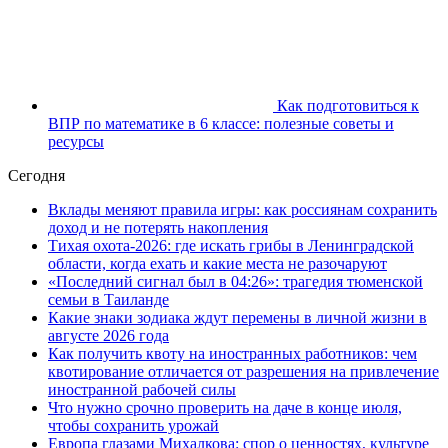
Как подготовиться к
ВПР по математике в 6 классе: полезные советы и
ресурсы
Сегодня
Вклады меняют правила игры: как россиянам сохранить
доход и не потерять накопления
Тихая охота-2026: где искать грибы в Ленинградской
области, когда ехать и какие места не разочаруют
«Последний сигнал был в 04:26»: трагедия тюменской
семьи в Таиланде
Какие знаки зодиака ждут перемены в личной жизни в
августе 2026 года
Как получить квоту на иностранных работников: чем
квотирование отличается от разрешения на привлечение
иностранной рабочей силы
Что нужно срочно проверить на даче в конце июля,
чтобы сохранить урожай
Европа глазами Михалкова: спор о ценностях, культуре