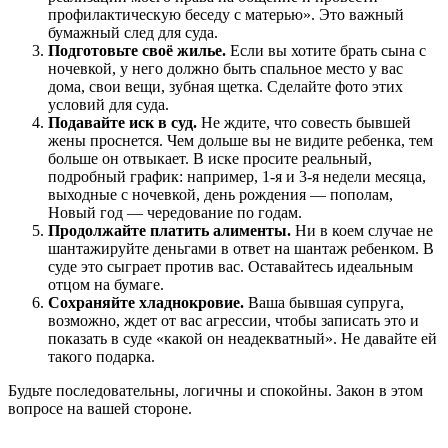
профилактическую беседу с матерью». Это важный
бумажный след для суда.
Подготовьте своё жилье.
Если вы хотите брать сына с
ночевкой, у него должно быть спальное место у вас
дома, свои вещи, зубная щетка. Сделайте фото этих
условий для суда.
Подавайте иск в суд.
Не ждите, что совесть бывшей
жены проснется. Чем дольше вы не видите ребенка, тем
больше он отвыкает. В иске просите реальный,
подробный график: например, 1-я и 3-я недели месяца,
выходные с ночевкой, день рождения — пополам,
Новый год — чередование по годам.
Продолжайте платить алименты.
Ни в коем случае не
шантажируйте деньгами в ответ на шантаж ребенком. В
суде это сыграет против вас. Оставайтесь идеальным
отцом на бумаге.
Сохраняйте хладнокровие.
Ваша бывшая супруга,
возможно, ждет от вас агрессии, чтобы записать это и
показать в суде «какой он неадекватный». Не давайте ей
такого подарка.
Будьте последовательны, логичны и спокойны. Закон в этом
вопросе на вашей стороне.