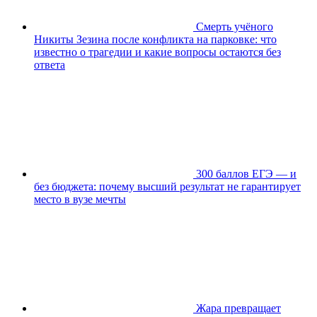
Смерть учёного
Никиты Зезина после конфликта на парковке: что
известно о трагедии и какие вопросы остаются без
ответа
300 баллов ЕГЭ — и
без бюджета: почему высший результат не гарантирует
место в вузе мечты
Жара превращает