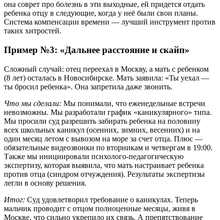
она соврет про болезнь в эти выходные, ей придется отдать
ребенка отцу в следующие, когда у неё были свои планы.
Система компенсации времени — лучший инструмент против
таких хитростей.
Пример №3: «Дальнее расстояние и скайп»
Сложный случай: отец переехал в Москву, а мать с ребенком
(8 лет) осталась в Новосибирске. Мать заявила: «Ты уехал —
ты бросил ребенка». Она запретила даже звонить.
Что мы сделали:
Мы понимали, что еженедельные встречи
невозможны. Мы разработали график «каникулярного» типа.
Мы просили суд разрешить забирать ребенка на половину
всех школьных каникул (осенних, зимних, весенних) и на
один месяц летом с вывозом на море за счет отца. Плюс —
обязательные видеозвонки по вторникам и четвергам в 19:00.
Также мы инициировали психолого-педагогическую
экспертизу, которая выявила, что мать настраивает ребенка
против отца (синдром отчуждения). Результаты экспертизы
легли в основу решения.
Итог:
Суд удовлетворил требование о каникулах. Теперь
мальчик проводит с отцом полноценные месяцы, живя в
Москве, что сильно укрепило их связь. А препятствование