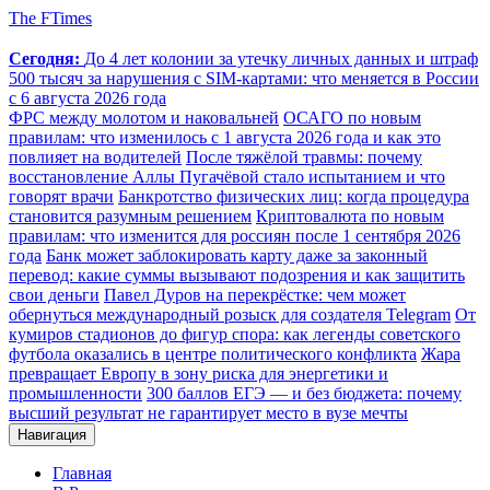
The FTimes
Сегодня:
До 4 лет колонии за утечку личных данных и штраф
500 тысяч за нарушения с SIM-картами: что меняется в России
с 6 августа 2026 года
ФРС между молотом и наковальней
ОСАГО по новым
правилам: что изменилось с 1 августа 2026 года и как это
повлияет на водителей
После тяжёлой травмы: почему
восстановление Аллы Пугачёвой стало испытанием и что
говорят врачи
Банкротство физических лиц: когда процедура
становится разумным решением
Криптовалюта по новым
правилам: что изменится для россиян после 1 сентября 2026
года
Банк может заблокировать карту даже за законный
перевод: какие суммы вызывают подозрения и как защитить
свои деньги
Павел Дуров на перекрёстке: чем может
обернуться международный розыск для создателя Telegram
От
кумиров стадионов до фигур спора: как легенды советского
футбола оказались в центре политического конфликта
Жара
превращает Европу в зону риска для энергетики и
промышленности
300 баллов ЕГЭ — и без бюджета: почему
высший результат не гарантирует место в вузе мечты
Навигация
Главная