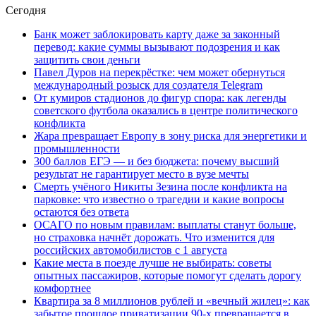
Сегодня
Банк может заблокировать карту даже за законный
перевод: какие суммы вызывают подозрения и как
защитить свои деньги
Павел Дуров на перекрёстке: чем может обернуться
международный розыск для создателя Telegram
От кумиров стадионов до фигур спора: как легенды
советского футбола оказались в центре политического
конфликта
Жара превращает Европу в зону риска для энергетики и
промышленности
300 баллов ЕГЭ — и без бюджета: почему высший
результат не гарантирует место в вузе мечты
Смерть учёного Никиты Зезина после конфликта на
парковке: что известно о трагедии и какие вопросы
остаются без ответа
ОСАГО по новым правилам: выплаты станут больше,
но страховка начнёт дорожать. Что изменится для
российских автомобилистов с 1 августа
Какие места в поезде лучше не выбирать: советы
опытных пассажиров, которые помогут сделать дорогу
комфортнее
Квартира за 8 миллионов рублей и «вечный жилец»: как
забытое прошлое приватизации 90-х превращается в