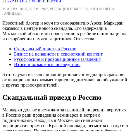
ГЛАВНАЯ
/
Новости России
МОСКВА, 16:00, 27 АВГ 2025, РЕДАКЦИЯ FTIMES.RU, АВТОР ЕЛЕНА
ГАЛИЦКАЯ.
Известный блогер и коуч по саморазвитию Арсен Маркарян
оказался в центре нового скандала. Его задержали в
Московской области по подозрению в реабилитации нацизма
и оскорблении памяти защитников Отечества.
Скандальный приезд в Россию
Бизнес на ненависти и сексистский контент
Русофобские и провокационные заявления
Итоги и возможные последствия
Этот случай вызвал широкий резонанс в медиапространстве:
от шокированных комментариев подписчиков до обсуждений
в кругах правоохранителей.
Скандальный приезд в Россию
Маркарян долгое время жил за границей, но решил вернуться
в Россию ради проведения семинаров и встреч с
подписчиками. Находясь в Москве, он снял анонс
мероприятия прямо на Красной площади, несмотря на слухи о
своем розыске. После этого последовали попытки бегства: