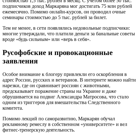
стоимостью 1,5 тыс. рублей в месяц. С учетом более 50 тыс.
подписчиков доход Маркаряна мог достигать 75 млн рублей
ежемесячно. Помимо онлайн-курсов, он проводил очные
семинары стоимостью до 5 тыс. рублей за билет.
Тем не менее, в сети появлялись недовольные подписчики:
многие утверждали, что платили деньги за банальные советы
вроде «будь сильным» или «верь в себя».
Русофобские и провокационные
заявления
Особое внимание к блогеру привлекли его оскорбления в
адрес России, русских и ветеранов. В интернете можно найти
нарезки, где он сравнивает россиян с животными,
предсказывает поражение страны на Украине и даже
обрушивается на подвиг Александра Матросова, что стало
одним из триггеров для вмешательства Следственного
комитета.
Помимо лекций по саморазвитию, Маркарян обучал
рекламному ремеслу в собственном «университете» и вел
фитнес-тренерскую деятельность.