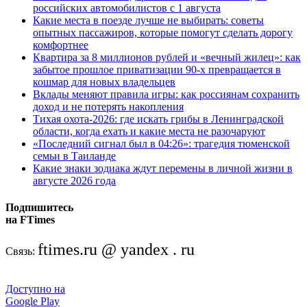
российских автомобилистов с 1 августа
Какие места в поезде лучше не выбирать: советы
опытных пассажиров, которые помогут сделать дорогу
комфортнее
Квартира за 8 миллионов рублей и «вечный жилец»: как
забытое прошлое приватизации 90-х превращается в
кошмар для новых владельцев
Вклады меняют правила игры: как россиянам сохранить
доход и не потерять накопления
Тихая охота-2026: где искать грибы в Ленинградской
области, когда ехать и какие места не разочаруют
«Последний сигнал был в 04:26»: трагедия тюменской
семьи в Таиланде
Какие знаки зодиака ждут перемены в личной жизни в
августе 2026 года
Подпишитесь
на FTimes
ftimes.ru @ yandex . ru
Связь:
Доступно на
Google Play