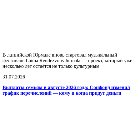
В латвийской Юрмале вновь стартовал музыкальный
фестиваль Laima Rendezvous Jurmala — проект, который уже
несколько лет остаётся не только культурным
31.07.2026
Выплаты семьям в августе 2026 года: Соцфонд изменил
график перечислений — кому и когда придут деньги