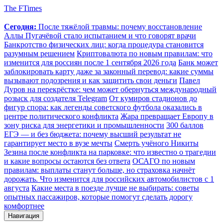
The FTimes
Сегодня:
После тяжёлой травмы: почему восстановление
Аллы Пугачёвой стало испытанием и что говорят врачи
Банкротство физических лиц: когда процедура становится
разумным решением
Криптовалюта по новым правилам: что
изменится для россиян после 1 сентября 2026 года
Банк может
заблокировать карту даже за законный перевод: какие суммы
вызывают подозрения и как защитить свои деньги
Павел
Дуров на перекрёстке: чем может обернуться международный
розыск для создателя Telegram
От кумиров стадионов до
фигур спора: как легенды советского футбола оказались в
центре политического конфликта
Жара превращает Европу в
зону риска для энергетики и промышленности
300 баллов
ЕГЭ — и без бюджета: почему высший результат не
гарантирует место в вузе мечты
Смерть учёного Никиты
Зезина после конфликта на парковке: что известно о трагедии
и какие вопросы остаются без ответа
ОСАГО по новым
правилам: выплаты станут больше, но страховка начнёт
дорожать. Что изменится для российских автомобилистов с 1
августа
Какие места в поезде лучше не выбирать: советы
опытных пассажиров, которые помогут сделать дорогу
комфортнее
Навигация