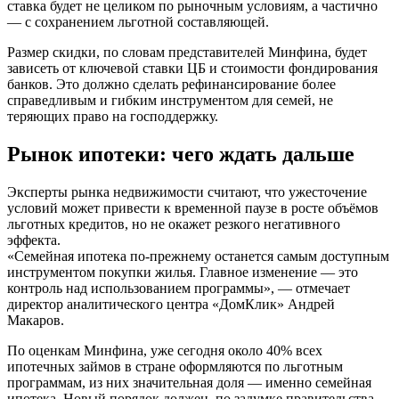
ставка будет не целиком по рыночным условиям, а частично
— с сохранением льготной составляющей.
Размер скидки, по словам представителей Минфина, будет
зависеть от ключевой ставки ЦБ и стоимости фондирования
банков. Это должно сделать рефинансирование более
справедливым и гибким инструментом для семей, не
теряющих право на господдержку.
Рынок ипотеки: чего ждать дальше
Эксперты рынка недвижимости считают, что ужесточение
условий может привести к временной паузе в росте объёмов
льготных кредитов, но не окажет резкого негативного
эффекта.
«Семейная ипотека по-прежнему останется самым доступным
инструментом покупки жилья. Главное изменение — это
контроль над использованием программы», — отмечает
директор аналитического центра «ДомКлик» Андрей
Макаров.
По оценкам Минфина, уже сегодня около 40% всех
ипотечных займов в стране оформляются по льготным
программам, из них значительная доля — именно семейная
ипотека. Новый порядок должен, по задумке правительства,