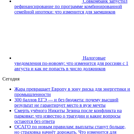
Совкомбанк запустил
рефинансирование по программе комбинированной
семейной ипотеки: что изменится для заемщиков
Налоговые
уведомления по-новому: что изменится для россиян с 1
августа и как не попасть в число должников
Сегодня
Жара превращает Европу в зону риска для энергетики и
промышленности
300 баллов ЕГЭ — и без бюджета: почему высший
результат не гарантирует место в вузе мечты
Смерть учёного Никиты Зезина после конфликта на
парковке: что известно о трагедии и какие вопросы
остаются без ответа
ОСАГО по новым правилам: выплаты станут больше,
но страховка начнёт дорожать. Что изменится для