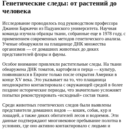
Генетические следы: от растений до
человека
Исследование проводилось под руководством профессора
Джанни Баркаччи из Падуанского университета. Научная
команда изучила образцы ткани, собранные еще в 1978 году, с
применением современных методов генетического анализа.
Ученые обнаружили на плащанице ДНК множества
организмов — от домашних животных до диких
представителей флоры и фауны.
Особое внимание привлекли растительные следы. На ткани
обнаружена ДНК томатов, картофеля и перца — культур,
появившихся в Европе только после открытия Америки в
конце XV века. Это указывает на то, что плащаница
неоднократно контактировала с окружающей средой в более
поздние исторические периоды, что значительно усложняет
попытки реконструировать «исходный» состав ткани.
Среди животных генетических следов были выявлены
представители домашних видов — кошек, собак, кур и
лошадей, а также диких обитателей лесов и водоемов. Эти
данные подтверждают многовековое пребывание полотна в
условиях, где оно активно контактировало с людьми и