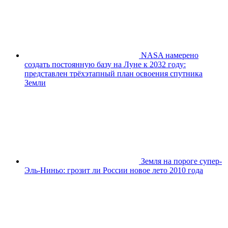
NASA намерено
создать постоянную базу на Луне к 2032 году:
представлен трёхэтапный план освоения спутника
Земли
Земля на пороге супер-
Эль-Ниньо: грозит ли России новое лето 2010 года