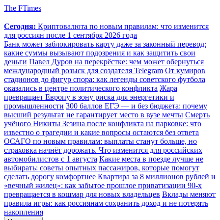
The FTimes
Сегодня:
Криптовалюта по новым правилам: что изменится
для россиян после 1 сентября 2026 года
Банк может заблокировать карту даже за законный перевод:
какие суммы вызывают подозрения и как защитить свои
деньги
Павел Дуров на перекрёстке: чем может обернуться
международный розыск для создателя Telegram
От кумиров
стадионов до фигур спора: как легенды советского футбола
оказались в центре политического конфликта
Жара
превращает Европу в зону риска для энергетики и
промышленности
300 баллов ЕГЭ — и без бюджета: почему
высший результат не гарантирует место в вузе мечты
Смерть
учёного Никиты Зезина после конфликта на парковке: что
известно о трагедии и какие вопросы остаются без ответа
ОСАГО по новым правилам: выплаты станут больше, но
страховка начнёт дорожать. Что изменится для российских
автомобилистов с 1 августа
Какие места в поезде лучше не
выбирать: советы опытных пассажиров, которые помогут
сделать дорогу комфортнее
Квартира за 8 миллионов рублей и
«вечный жилец»: как забытое прошлое приватизации 90-х
превращается в кошмар для новых владельцев
Вклады меняют
правила игры: как россиянам сохранить доход и не потерять
накопления