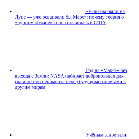
«Если бы были на
Луне — уже осваивали бы Марс»: почему теория о
«лунном обмане» снова появилась в США
Год на «Марсе» без
выхода с Земли: NASA набирает добровольцев для
главного эксперимента перед будущими полётами к
другим мирам
Учёным запретили