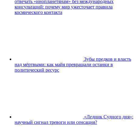
отвечать «инопланетянам» без международных
консультаций: почему мир ужесточает правила
космического контакта
Зубы предков и власть
над мёртвыми: как майя превращали останки в
политический ресурс
«Ледник Судного дня»:
научный сигнал тревоги или сенсация?