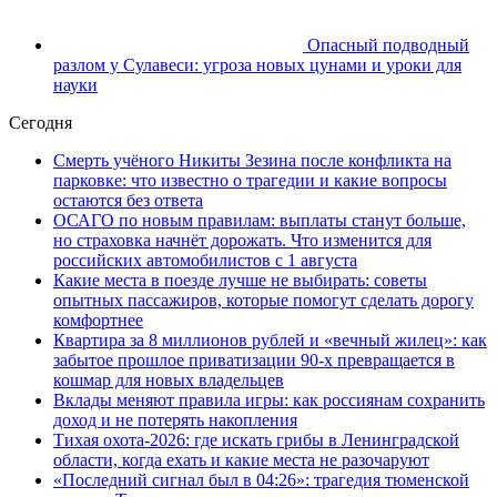
Опасный подводный
разлом у Сулавеси: угроза новых цунами и уроки для
науки
Сегодня
Смерть учёного Никиты Зезина после конфликта на
парковке: что известно о трагедии и какие вопросы
остаются без ответа
ОСАГО по новым правилам: выплаты станут больше,
но страховка начнёт дорожать. Что изменится для
российских автомобилистов с 1 августа
Какие места в поезде лучше не выбирать: советы
опытных пассажиров, которые помогут сделать дорогу
комфортнее
Квартира за 8 миллионов рублей и «вечный жилец»: как
забытое прошлое приватизации 90-х превращается в
кошмар для новых владельцев
Вклады меняют правила игры: как россиянам сохранить
доход и не потерять накопления
Тихая охота-2026: где искать грибы в Ленинградской
области, когда ехать и какие места не разочаруют
«Последний сигнал был в 04:26»: трагедия тюменской