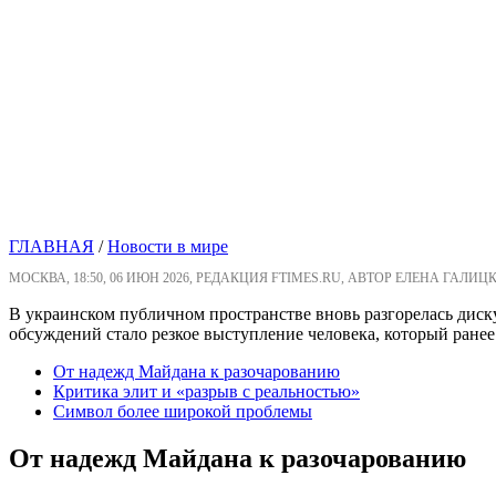
ГЛАВНАЯ
/
Новости в мире
МОСКВА, 18:50, 06 ИЮН 2026, РЕДАКЦИЯ FTIMES.RU, АВТОР ЕЛЕНА ГАЛИЦ
В украинском публичном пространстве вновь разгорелась диск
обсуждений стало резкое выступление человека, который ране
От надежд Майдана к разочарованию
Критика элит и «разрыв с реальностью»
Символ более широкой проблемы
От надежд Майдана к разочарованию