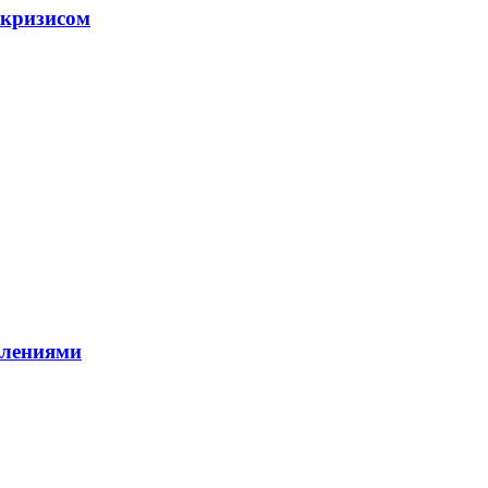
 кризисом
влениями