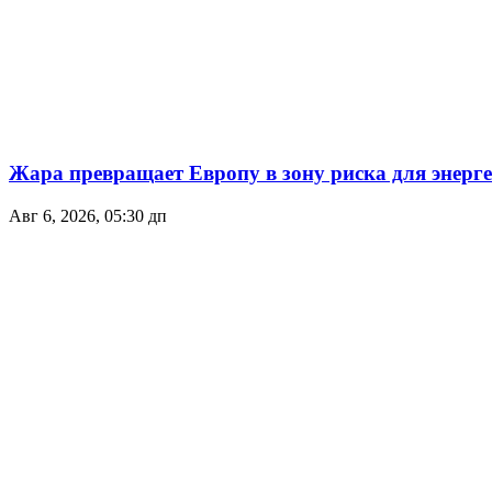
Жара превращает Европу в зону риска для энер
Авг 6, 2026, 05:30 дп