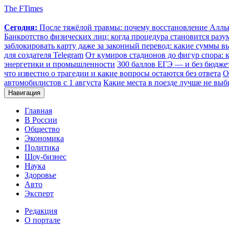
The FTimes
Сегодня:
После тяжёлой травмы: почему восстановление Аллы 
Банкротство физических лиц: когда процедура становится ра
заблокировать карту даже за законный перевод: какие суммы в
для создателя Telegram
От кумиров стадионов до фигур спора: к
энергетики и промышленности
300 баллов ЕГЭ — и без бюджет
что известно о трагедии и какие вопросы остаются без ответа
О
автомобилистов с 1 августа
Какие места в поезде лучше не выб
Навигация
Главная
В России
Общество
Экономика
Политика
Шоу-бизнес
Наука
Здоровье
Авто
Эксперт
Редакция
О портале