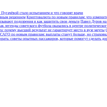
Пугачёвой стало испытанием и что говорят врачи
зумным решением
Криптовалюта по новым правилам: что изменится
ызывают подозрения и как защитить свои деньги
Павел Дуров на
ак легенды советского футбола оказались в центре политическо
а: почему высший результат не гарантирует место в вузе мечты
САГО по новым правилам: выплаты станут больше, но страховка
ирать: советы опытных пассажиров, которые помогут сделать до