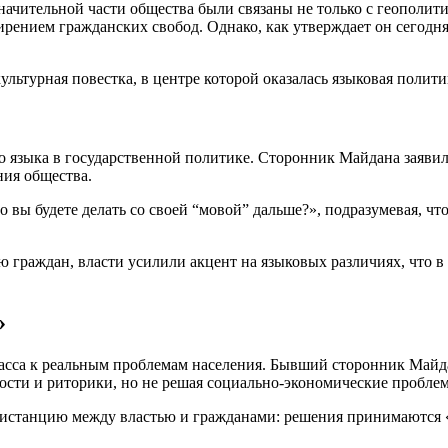
начительной части общества были связаны не только с геополи
рением гражданских свобод. Однако, как утверждает он сегодня
льтурная повестка, в центре которой оказалась языковая полити
 языка в государственной политике. Сторонник Майдана заявил,
ния общества.
о вы будете делать со своей “мовой” дальше?», подразумевая, ч
ю граждан, власти усилили акцент на языковых различиях, что 
»
сса к реальным проблемам населения. Бывший сторонник Майдана
ости и риторики, но не решая социально-экономические пробле
 дистанцию между властью и гражданами: решения принимаются «