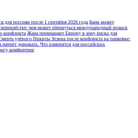
 для россиян после 1 сентября 2026 года
Банк может
 перекрёстке: чем может обернуться международный розыск
го конфликта
Жара превращает Европу в зону риска для
Смерть учёного Никиты Зезина после конфликта на парковке:
 начнёт дорожать. Что изменится для российских
рогу комфортнее