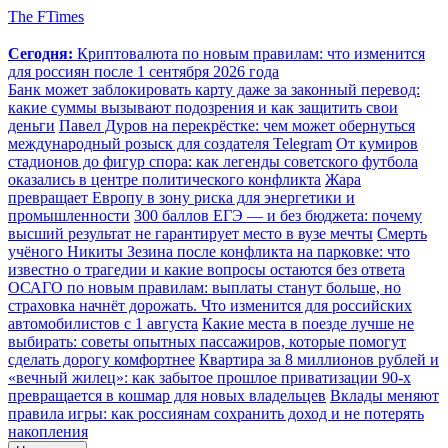
The FTimes
Сегодня:
Криптовалюта по новым правилам: что изменится
для россиян после 1 сентября 2026 года
Банк может заблокировать карту даже за законный перевод:
какие суммы вызывают подозрения и как защитить свои
деньги
Павел Дуров на перекрёстке: чем может обернуться
международный розыск для создателя Telegram
От кумиров
стадионов до фигур спора: как легенды советского футбола
оказались в центре политического конфликта
Жара
превращает Европу в зону риска для энергетики и
промышленности
300 баллов ЕГЭ — и без бюджета: почему
высший результат не гарантирует место в вузе мечты
Смерть
учёного Никиты Зезина после конфликта на парковке: что
известно о трагедии и какие вопросы остаются без ответа
ОСАГО по новым правилам: выплаты станут больше, но
страховка начнёт дорожать. Что изменится для российских
автомобилистов с 1 августа
Какие места в поезде лучше не
выбирать: советы опытных пассажиров, которые помогут
сделать дорогу комфортнее
Квартира за 8 миллионов рублей и
«вечный жилец»: как забытое прошлое приватизации 90-х
превращается в кошмар для новых владельцев
Вклады меняют
правила игры: как россиянам сохранить доход и не потерять
накопления