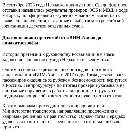
В сентябре 2023 года Нерадько покинул пост. Среди факторов
отставки назывались результаты проверок ФСБ и МВД, в ходе
которых, по официально озвученным данным, могли быть
выявлены нарушения, связанные с выбытием из российской
юрисдикции десятков воздушных судов.
Долгая цепочка претензий: от «ВИМ-Авиа» до
авиакатастрофы
История претензий к руководству Росавиации началась
задолго до финального ухода Нерадько из ведомства.
Одним из наиболее резонансных эпизодов стал кризис
авиакомпании «ВИМ-Авиа» в 2017 году. Тогда десятки тысяч
пассажиров оказались за рубежом без возможности вернуться
в Россию. Генпрокуратура по итогам проверки указывала на
системные нарушения в работе авиационных структур и
поднимала вопрос об ответственности руководства отрасли.
К этим выводам присоединились и представители
Министерства транспорта, направлявшие предложения о
кадровых решениях в правительство. Однако тогда Нерадько
удалось сохранить пост — решение о его отставке не было
принято.