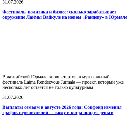
31.07.2026
Фестиваль, политика и бизнес: сколько зарабатывает
окружение Лаймы Вайкуле на новом «Рандеву» в Юрмале
В латвийской Юрмале вновь стартовал музыкальный
фестиваль Laima Rendezvous Jurmala — проект, который уже
несколько лет остаётся не только культурным
31.07.2026
Выплаты семьям в августе 2026 года: Соцфонд изменил
график перечислений — кому и когда придут деньги