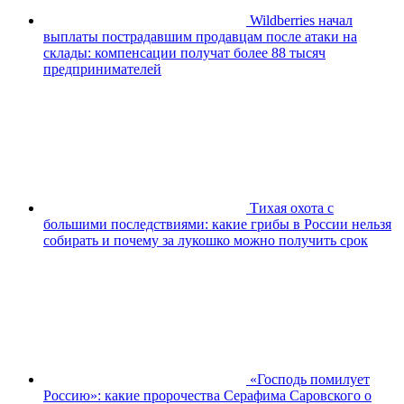
Wildberries начал
выплаты пострадавшим продавцам после атаки на
склады: компенсации получат более 88 тысяч
предпринимателей
Тихая охота с
большими последствиями: какие грибы в России нельзя
собирать и почему за лукошко можно получить срок
«Господь помилует
Россию»: какие пророчества Серафима Саровского о