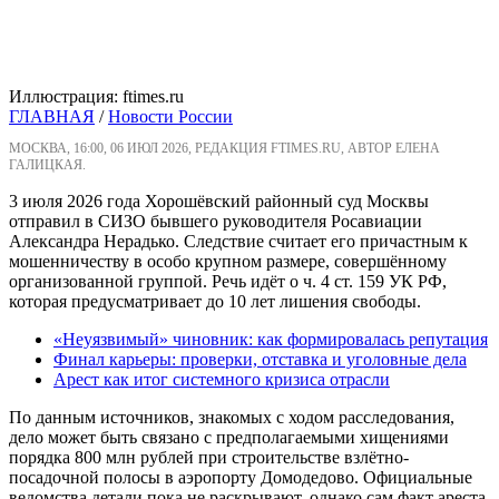
Иллюстрация: ftimes.ru
ГЛАВНАЯ
/
Новости России
МОСКВА, 16:00, 06 ИЮЛ 2026, РЕДАКЦИЯ FTIMES.RU, АВТОР ЕЛЕНА
ГАЛИЦКАЯ.
3 июля 2026 года Хорошёвский районный суд Москвы
отправил в СИЗО бывшего руководителя Росавиации
Александра Нерадько. Следствие считает его причастным к
мошенничеству в особо крупном размере, совершённому
организованной группой. Речь идёт о ч. 4 ст. 159 УК РФ,
которая предусматривает до 10 лет лишения свободы.
«Неуязвимый» чиновник: как формировалась репутация
Финал карьеры: проверки, отставка и уголовные дела
Арест как итог системного кризиса отрасли
По данным источников, знакомых с ходом расследования,
дело может быть связано с предполагаемыми хищениями
порядка 800 млн рублей при строительстве взлётно-
посадочной полосы в аэропорту Домодедово. Официальные
ведомства детали пока не раскрывают, однако сам факт ареста