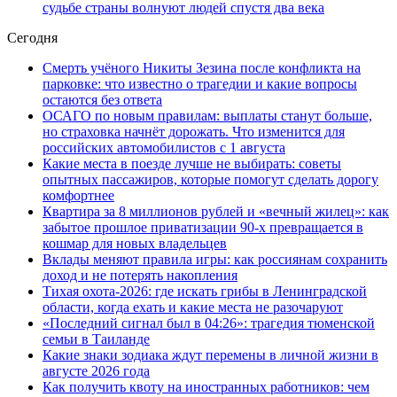
судьбе страны волнуют людей спустя два века
Сегодня
Смерть учёного Никиты Зезина после конфликта на
парковке: что известно о трагедии и какие вопросы
остаются без ответа
ОСАГО по новым правилам: выплаты станут больше,
но страховка начнёт дорожать. Что изменится для
российских автомобилистов с 1 августа
Какие места в поезде лучше не выбирать: советы
опытных пассажиров, которые помогут сделать дорогу
комфортнее
Квартира за 8 миллионов рублей и «вечный жилец»: как
забытое прошлое приватизации 90-х превращается в
кошмар для новых владельцев
Вклады меняют правила игры: как россиянам сохранить
доход и не потерять накопления
Тихая охота-2026: где искать грибы в Ленинградской
области, когда ехать и какие места не разочаруют
«Последний сигнал был в 04:26»: трагедия тюменской
семьи в Таиланде
Какие знаки зодиака ждут перемены в личной жизни в
августе 2026 года
Как получить квоту на иностранных работников: чем