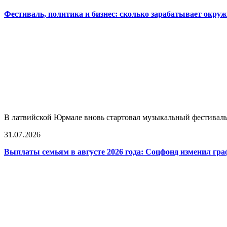
Фестиваль, политика и бизнес: сколько зарабатывает окр
В латвийской Юрмале вновь стартовал музыкальный фестиваль L
31.07.2026
Выплаты семьям в августе 2026 года: Соцфонд изменил гра