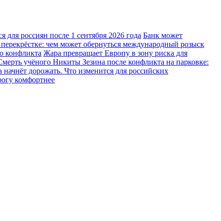
 для россиян после 1 сентября 2026 года
Банк может
 перекрёстке: чем может обернуться международный розыск
го конфликта
Жара превращает Европу в зону риска для
Смерть учёного Никиты Зезина после конфликта на парковке:
 начнёт дорожать. Что изменится для российских
рогу комфортнее