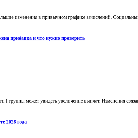
большие изменения в привычном графике зачислений. Социальны
жена прибавка и что нужно проверить
сти I группы может увидеть увеличение выплат. Изменения связ
те 2026 года