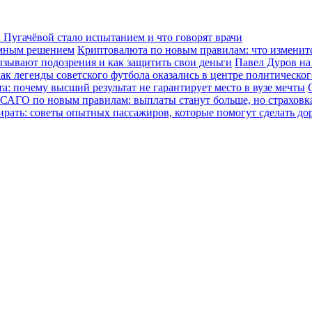
Пугачёвой стало испытанием и что говорят врачи
зумным решением
Криптовалюта по новым правилам: что изменится
ызывают подозрения и как защитить свои деньги
Павел Дуров на
ак легенды советского футбола оказались в центре политическо
а: почему высший результат не гарантирует место в вузе мечты
САГО по новым правилам: выплаты станут больше, но страховка
ирать: советы опытных пассажиров, которые помогут сделать до