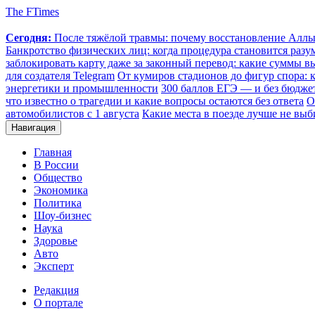
The FTimes
Сегодня:
После тяжёлой травмы: почему восстановление Аллы 
Банкротство физических лиц: когда процедура становится ра
заблокировать карту даже за законный перевод: какие суммы в
для создателя Telegram
От кумиров стадионов до фигур спора: к
энергетики и промышленности
300 баллов ЕГЭ — и без бюджет
что известно о трагедии и какие вопросы остаются без ответа
О
автомобилистов с 1 августа
Какие места в поезде лучше не выб
Навигация
Главная
В России
Общество
Экономика
Политика
Шоу-бизнес
Наука
Здоровье
Авто
Эксперт
Редакция
О портале