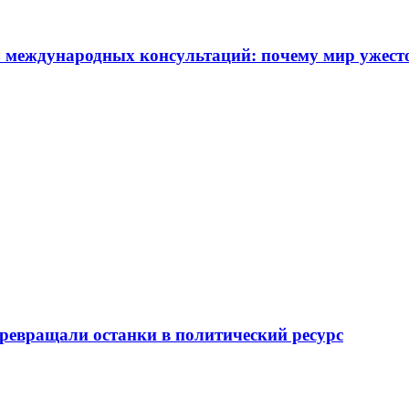
 международных консультаций: почему мир ужест
превращали останки в политический ресурс