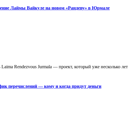
ужение Лаймы Вайкуле на новом «Рандеву» в Юрмале
aima Rendezvous Jurmala — проект, который уже несколько лет 
фик перечислений — кому и когда придут деньги