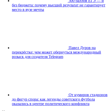
300 баллов ЕГЭ — и
без бюджета: почему высший результат не гарантирует
место в вузе мечты
Павел Дуров на
перекрёстке: чем может обернуться международный
розыск для создателя Telegram
От кумиров стадионов
до фигур спора: как легенды советского футбола
оказались в центре политического конфликта