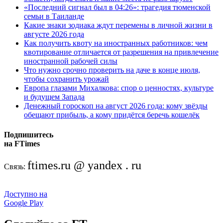
«Последний сигнал был в 04:26»: трагедия тюменской
семьи в Таиланде
Какие знаки зодиака ждут перемены в личной жизни в
августе 2026 года
Как получить квоту на иностранных работников: чем
квотирование отличается от разрешения на привлечение
иностранной рабочей силы
Что нужно срочно проверить на даче в конце июля,
чтобы сохранить урожай
Европа глазами Михалкова: спор о ценностях, культуре
и будущем Запада
Денежный гороскоп на август 2026 года: кому звёзды
обещают прибыль, а кому придётся беречь кошелёк
Подпишитесь
на FTimes
ftimes.ru @ yandex . ru
Связь:
Доступно на
Google Play