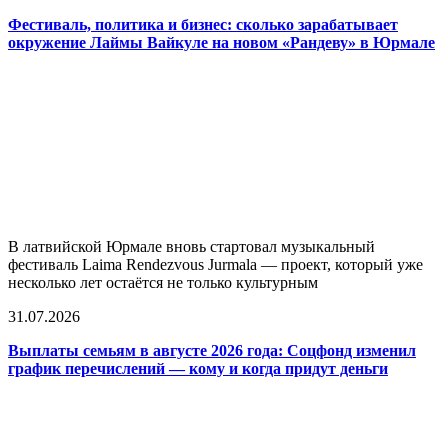
Фестиваль, политика и бизнес: сколько зарабатывает
окружение Лаймы Вайкуле на новом «Рандеву» в Юрмале
В латвийской Юрмале вновь стартовал музыкальный
фестиваль Laima Rendezvous Jurmala — проект, который уже
несколько лет остаётся не только культурным
31.07.2026
Выплаты семьям в августе 2026 года: Соцфонд изменил
график перечислений — кому и когда придут деньги