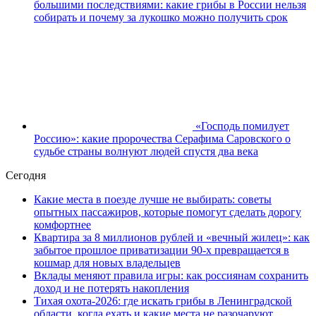
большими последствиями: какие грибы в России нельзя
собирать и почему за лукошко можно получить срок
«Господь помилует
Россию»: какие пророчества Серафима Саровского о
судьбе страны волнуют людей спустя два века
Сегодня
Какие места в поезде лучше не выбирать: советы
опытных пассажиров, которые помогут сделать дорогу
комфортнее
Квартира за 8 миллионов рублей и «вечный жилец»: как
забытое прошлое приватизации 90-х превращается в
кошмар для новых владельцев
Вклады меняют правила игры: как россиянам сохранить
доход и не потерять накопления
Тихая охота-2026: где искать грибы в Ленинградской
области, когда ехать и какие места не разочаруют