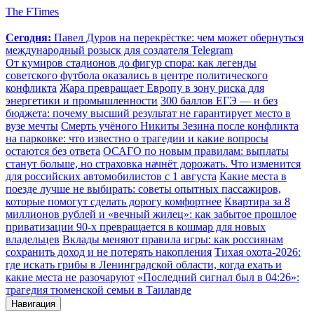
The FTimes
Сегодня:
Павел Дуров на перекрёстке: чем может обернуться
международный розыск для создателя Telegram
От кумиров стадионов до фигур спора: как легенды
советского футбола оказались в центре политического
конфликта
Жара превращает Европу в зону риска для
энергетики и промышленности
300 баллов ЕГЭ — и без
бюджета: почему высший результат не гарантирует место в
вузе мечты
Смерть учёного Никиты Зезина после конфликта
на парковке: что известно о трагедии и какие вопросы
остаются без ответа
ОСАГО по новым правилам: выплаты
станут больше, но страховка начнёт дорожать. Что изменится
для российских автомобилистов с 1 августа
Какие места в
поезде лучше не выбирать: советы опытных пассажиров,
которые помогут сделать дорогу комфортнее
Квартира за 8
миллионов рублей и «вечный жилец»: как забытое прошлое
приватизации 90-х превращается в кошмар для новых
владельцев
Вклады меняют правила игры: как россиянам
сохранить доход и не потерять накопления
Тихая охота-2026:
где искать грибы в Ленинградской области, когда ехать и
какие места не разочаруют
«Последний сигнал был в 04:26»:
трагедия тюменской семьи в Таиланде
Навигация