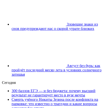
Зловещие знаки из
снов предупреждают нас о скорой утрате близких
Август без бурь: как
пройдёт последний месяц лета в условиях солнечного
затишья
Сегодня
300 баллов ЕГЭ — и без бюджета: почему высший
результат не гарантирует место в вузе мечты
Смерть учёного Никиты Зезина после конфликта на
парковке: что известно о трагедии и какие вопросы