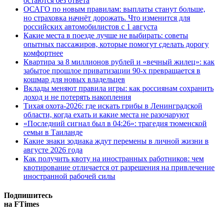
остаются без ответа
ОСАГО по новым правилам: выплаты станут больше,
но страховка начнёт дорожать. Что изменится для
российских автомобилистов с 1 августа
Какие места в поезде лучше не выбирать: советы
опытных пассажиров, которые помогут сделать дорогу
комфортнее
Квартира за 8 миллионов рублей и «вечный жилец»: как
забытое прошлое приватизации 90-х превращается в
кошмар для новых владельцев
Вклады меняют правила игры: как россиянам сохранить
доход и не потерять накопления
Тихая охота-2026: где искать грибы в Ленинградской
области, когда ехать и какие места не разочаруют
«Последний сигнал был в 04:26»: трагедия тюменской
семьи в Таиланде
Какие знаки зодиака ждут перемены в личной жизни в
августе 2026 года
Как получить квоту на иностранных работников: чем
квотирование отличается от разрешения на привлечение
иностранной рабочей силы
Подпишитесь
на FTimes