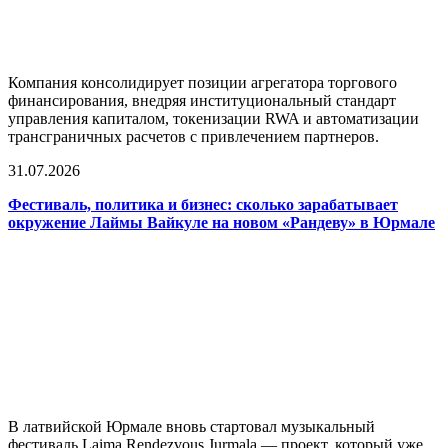
Компания консолидирует позиции агрегатора торгового
финансирования, внедряя институциональный стандарт
управления капиталом, токенизации RWA и автоматизации
трансграничных расчетов с привлечением партнеров.
31.07.2026
Фестиваль, политика и бизнес: сколько зарабатывает
окружение Лаймы Вайкуле на новом «Рандеву» в Юрмале
В латвийской Юрмале вновь стартовал музыкальный
фестиваль Laima Rendezvous Jurmala — проект, который уже