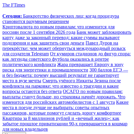
The FTimes
Сегодня:
Банкротство физических лиц: когда процедура
становится разумным решением
Криптовалюта по новым правилам: что изменится для
россиян после 1 сентября 2026 года
Банк может заблокировать
карту даже за законный перевод: какие суммы вызывают
подозрения и как защитить свои деньги
Павел Дуров на
перекрёстке: чем может обернуться международный розыск
для создателя Telegram
От кумиров стадионов до фигур спора:
как легенды советского футбола оказались в центре
политического конфликта
Жара превращает Европу в зону
риска для энергетики и промышленности
300 баллов ЕГЭ —
и без бюджета: почему высший результат не гарантирует
место в вузе мечты
Смерть учёного Никиты Зезина после
конфликта на парковке: что известно о трагедии и какие
вопросы остаются без ответа
ОСАГО по новым правилам:
выплаты станут больше, но страховка начнёт дорожать. Что
изменится для российских автомобилистов с 1 августа
Какие
места в поезде лучше не выбирать: советы опытных
пассажиров, которые помогут сделать дорогу комфортнее
Квартира за 8 миллионов рублей и «вечный жилец»: как
забытое прошлое приватизации 90-х превращается в кошмар
для новых владельцев