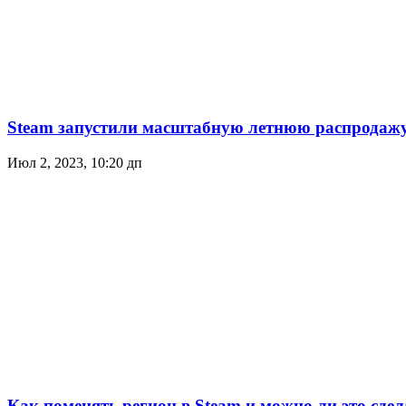
Steam запустили масштабную летнюю распродажу
Июл 2, 2023, 10:20 дп
Как поменять регион в Steam и можно ли это сдел