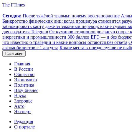
The FTimes
Сегодня:
После тяжёлой травмы: почему восстановление Аллы 
Банкротство физических лиц: когда процедура становится ра
заблокировать карту даже за законный перевод: какие суммы в
для создателя Telegram
От кумиров стадионов до фигур спора: к
энергетики и промышленности
300 баллов ЕГЭ — и без бюджет
что известно о трагедии и какие вопросы остаются без ответа
О
автомобилистов с 1 августа
Какие места в поезде лучше не выб
Навигация
Главная
В России
Общество
Экономика
Политика
Шоу-бизнес
Наука
Здоровье
Авто
Эксперт
Редакция
О портале