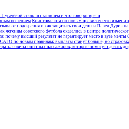
Пугачёвой стало испытанием и что говорят врачи
зумным решением
Криптовалюта по новым правилам: что изменится
ызывают подозрения и как защитить свои деньги
Павел Дуров на
ак легенды советского футбола оказались в центре политическо
а: почему высший результат не гарантирует место в вузе мечты
САГО по новым правилам: выплаты станут больше, но страховка
ирать: советы опытных пассажиров, которые помогут сделать до