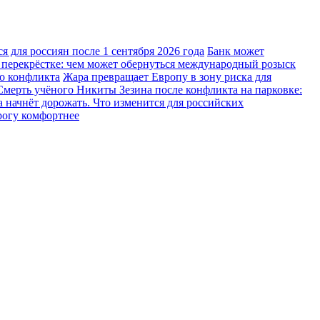
 для россиян после 1 сентября 2026 года
Банк может
 перекрёстке: чем может обернуться международный розыск
го конфликта
Жара превращает Европу в зону риска для
Смерть учёного Никиты Зезина после конфликта на парковке:
 начнёт дорожать. Что изменится для российских
рогу комфортнее