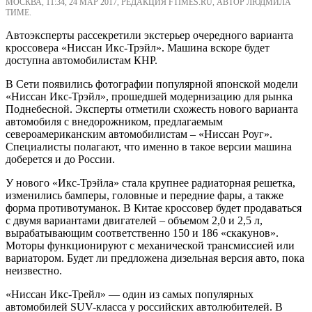
МОСКВА, 11:34, 24 МАР 2017, РЕДАКЦИЯ FTIMES.RU, АВТОР ЛЮДМИЛА
ТИМЕ.
Автоэксперты рассекретили экстерьер очередного варианта
кроссовера «Ниссан Икс-Трэйл». Машина вскоре будет
доступна автомобилистам КНР.
В Сети появились фотографии популярной японской модели
«Ниссан Икс-Трэйл», прошедшей модернизацию для рынка
Поднебесной. Эксперты отметили схожесть нового варианта
автомобиля с внедорожником, предлагаемым
североамериканским автомобилистам – «Ниссан Роуг».
Специалисты полагают, что именно в такое версии машина
доберется и до России.
У нового «Икс-Трэйла» стала крупнее радиаторная решетка,
изменились бамперы, головные и передние фары, а также
форма противотуманок. В Китае кроссовер будет продаваться
с двумя вариантами двигателей – объемом 2,0 и 2,5 л,
вырабатывающим соответственно 150 и 186 «скакунов».
Моторы функционируют с механической трансмиссией или
вариатором. Будет ли предложена дизельная версия авто, пока
неизвестно.
«Ниссан Икс-Трейл» — один из самых популярных
автомобилей SUV-класса у российских автолюбителей. В