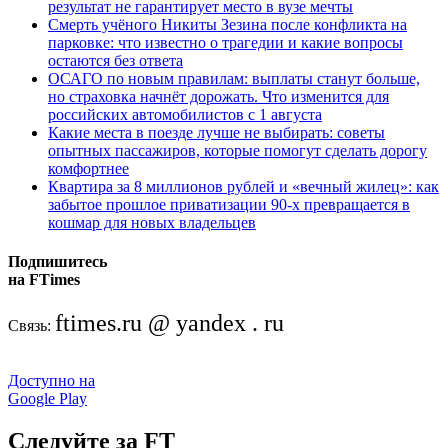
результат не гарантирует место в вузе мечты
Смерть учёного Никиты Зезина после конфликта на
парковке: что известно о трагедии и какие вопросы
остаются без ответа
ОСАГО по новым правилам: выплаты станут больше,
но страховка начнёт дорожать. Что изменится для
российских автомобилистов с 1 августа
Какие места в поезде лучше не выбирать: советы
опытных пассажиров, которые помогут сделать дорогу
комфортнее
Квартира за 8 миллионов рублей и «вечный жилец»: как
забытое прошлое приватизации 90-х превращается в
кошмар для новых владельцев
Подпишитесь
на FTimes
ftimes.ru @ yandex . ru
Связь:
Доступно на
Google Play
Следуйте за FT