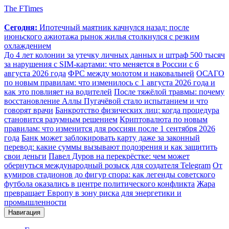
The FTimes
Сегодня:
Ипотечный маятник качнулся назад: после
июньского ажиотажа рынок жилья столкнулся с резким
охлаждением
До 4 лет колонии за утечку личных данных и штраф 500 тысяч
за нарушения с SIM-картами: что меняется в России с 6
августа 2026 года
ФРС между молотом и наковальней
ОСАГО
по новым правилам: что изменилось с 1 августа 2026 года и
как это повлияет на водителей
После тяжёлой травмы: почему
восстановление Аллы Пугачёвой стало испытанием и что
говорят врачи
Банкротство физических лиц: когда процедура
становится разумным решением
Криптовалюта по новым
правилам: что изменится для россиян после 1 сентября 2026
года
Банк может заблокировать карту даже за законный
перевод: какие суммы вызывают подозрения и как защитить
свои деньги
Павел Дуров на перекрёстке: чем может
обернуться международный розыск для создателя Telegram
От
кумиров стадионов до фигур спора: как легенды советского
футбола оказались в центре политического конфликта
Жара
превращает Европу в зону риска для энергетики и
промышленности
Навигация