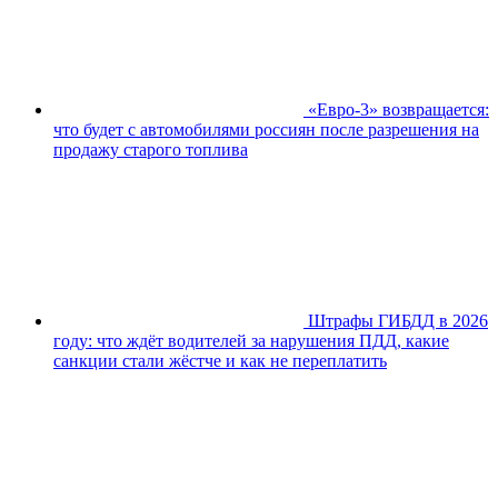
«Евро-3» возвращается:
что будет с автомобилями россиян после разрешения на
продажу старого топлива
Штрафы ГИБДД в 2026
году: что ждёт водителей за нарушения ПДД, какие
санкции стали жёстче и как не переплатить