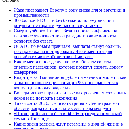
Сегодня
Жара превращает Европу в зону риска для энергетики и
промышленности
300 баллов ЕГЭ — и без бюджета: почему высший
результат не гарантирует место в вузе мечты
Смерть учёного Никиты Зезина после конфликта на
парковке: что известно о трагедии и какие вопросы
остаются без ответа
ОСАГО по новым правилам: выплаты станут больше,
но страховка начнёт дорожать. Что изменится для
российских автомобилистов с 1 августа
Какие места в поезде лучше не выбирать: советы
опытных пассажиров, которые помогут сделать дорогу
комфортнее
Квартира за 8 миллионов рублей и «вечный жилец»: как
забытое прошлое приватизации 90-х превращается в
кошмар для новых владельцев
Вклады меняют правила игры: как россиянам сохранить
доход и не потерять накопления
Тихая охота-2026: где искать грибы в Ленинградской
области, когда ехать и какие места не разочаруют
«Последний сигнал был в 04:26»: трагедия тюменской
семьи в Таиланде
Какие знаки зодиака ждут перемены в личной жизни в