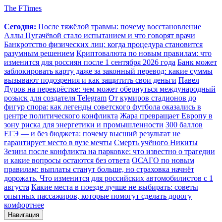
The FTimes
Сегодня:
После тяжёлой травмы: почему восстановление
Аллы Пугачёвой стало испытанием и что говорят врачи
Банкротство физических лиц: когда процедура становится
разумным решением
Криптовалюта по новым правилам: что
изменится для россиян после 1 сентября 2026 года
Банк может
заблокировать карту даже за законный перевод: какие суммы
вызывают подозрения и как защитить свои деньги
Павел
Дуров на перекрёстке: чем может обернуться международный
розыск для создателя Telegram
От кумиров стадионов до
фигур спора: как легенды советского футбола оказались в
центре политического конфликта
Жара превращает Европу в
зону риска для энергетики и промышленности
300 баллов
ЕГЭ — и без бюджета: почему высший результат не
гарантирует место в вузе мечты
Смерть учёного Никиты
Зезина после конфликта на парковке: что известно о трагедии
и какие вопросы остаются без ответа
ОСАГО по новым
правилам: выплаты станут больше, но страховка начнёт
дорожать. Что изменится для российских автомобилистов с 1
августа
Какие места в поезде лучше не выбирать: советы
опытных пассажиров, которые помогут сделать дорогу
комфортнее
Навигация