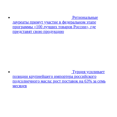
Региональные
лауреаты примут участие в федеральном этапе
программы «100 лучших товаров России», где
представят свою продукцию
Турция усиливает
позиции крупнейшего импортерa российского
подсолнечного масла: рост поставок на 63% за семь
месяцев