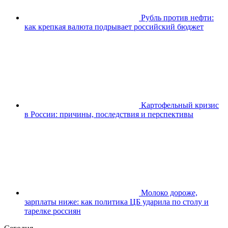
Рубль против нефти:
как крепкая валюта подрывает российский бюджет
Картофельный кризис
в России: причины, последствия и перспективы
Молоко дороже,
зарплаты ниже: как политика ЦБ ударила по столу и
тарелке россиян