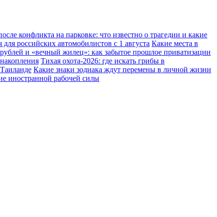
осле конфликта на парковке: что известно о трагедии и какие
 для российских автомобилистов с 1 августа
Какие места в
 рублей и «вечный жилец»: как забытое прошлое приватизации
 накопления
Тихая охота-2026: где искать грибы в
 Таиланде
Какие знаки зодиака ждут перемены в личной жизни
ние иностранной рабочей силы