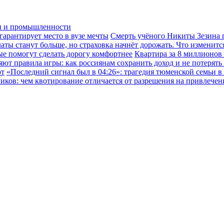
ки и промышленности
гарантирует место в вузе мечты
Смерть учёного Никиты Зезина п
ы станут больше, но страховка начнёт дорожать. Что изменится
ые помогут сделать дорогу комфортнее
Квартира за 8 миллионов
ют правила игры: как россиянам сохранить доход и не потерять
ют
«Последний сигнал был в 04:26»: трагедия тюменской семьи в
иков: чем квотирование отличается от разрешения на привлече