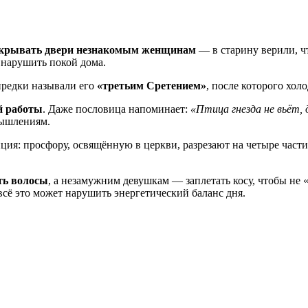
ткрывать двери незнакомым женщинам
— в старину верили, ч
е нарушить покой дома.
предки называли его
«третьим Сретением»
, после которого хол
й работы
. Даже пословица напоминает:
«Птица гнезда не вьёт, 
мышлениям.
иция: просфору, освящённую в церкви, разрезают на четыре части
ть волосы
, а незамужним девушкам — заплетать косу, чтобы не «
 всё это может нарушить энергетический баланс дня.