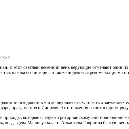
НСКАЯ.
тиан. В этот светлый весенний день верующие отмечают один 
ства, какова его история, а также поделимся рекомендациями о т
адиции, входящий в число двунадесятых, то есть отмечаемых еж
рь, празднуют его 7 апреля. Это торжество стоит в одном ряду
ые приходы, которые следуют григорианскому или новоюлианско
нь, когда Дева Мария узнала от Архангела Гавриила благую вест