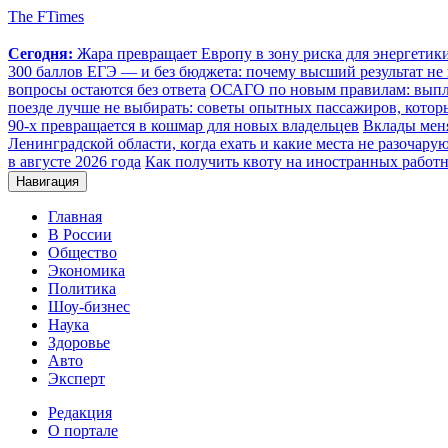
The FTimes
Сегодня:
Жара превращает Европу в зону риска для энергети
300 баллов ЕГЭ — и без бюджета: почему высший результат не 
вопросы остаются без ответа
ОСАГО по новым правилам: выплат
поезде лучше не выбирать: советы опытных пассажиров, котор
90-х превращается в кошмар для новых владельцев
Вклады меня
Ленинградской области, когда ехать и какие места не разочару
в августе 2026 года
Как получить квоту на иностранных работн
Навигация
Главная
В России
Общество
Экономика
Политика
Шоу-бизнес
Наука
Здоровье
Авто
Эксперт
Редакция
О портале