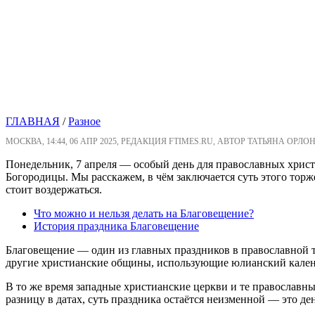
ГЛАВНАЯ
/
Разное
МОСКВА, 14:44, 06 АПР 2025, РЕДАКЦИЯ FTIMES.RU, АВТОР ТАТЬЯНА ОРЛО
Понедельник, 7 апреля — особый день для православных хрис
Богородицы. Мы расскажем, в чём заключается суть этого торже
стоит воздержаться.
Что можно и нельзя делать на Благовещение?
История праздника Благовещение
Благовещение — один из главных праздников в православной тр
другие христианские общины, использующие юлианский календа
В то же время западные христианские церкви и те православн
разницу в датах, суть праздника остаётся неизменной — это де