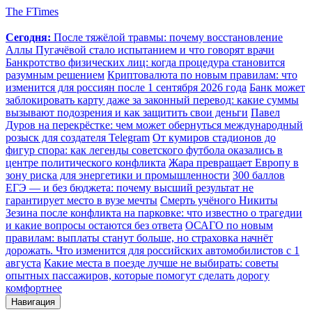
The FTimes
Сегодня:
После тяжёлой травмы: почему восстановление
Аллы Пугачёвой стало испытанием и что говорят врачи
Банкротство физических лиц: когда процедура становится
разумным решением
Криптовалюта по новым правилам: что
изменится для россиян после 1 сентября 2026 года
Банк может
заблокировать карту даже за законный перевод: какие суммы
вызывают подозрения и как защитить свои деньги
Павел
Дуров на перекрёстке: чем может обернуться международный
розыск для создателя Telegram
От кумиров стадионов до
фигур спора: как легенды советского футбола оказались в
центре политического конфликта
Жара превращает Европу в
зону риска для энергетики и промышленности
300 баллов
ЕГЭ — и без бюджета: почему высший результат не
гарантирует место в вузе мечты
Смерть учёного Никиты
Зезина после конфликта на парковке: что известно о трагедии
и какие вопросы остаются без ответа
ОСАГО по новым
правилам: выплаты станут больше, но страховка начнёт
дорожать. Что изменится для российских автомобилистов с 1
августа
Какие места в поезде лучше не выбирать: советы
опытных пассажиров, которые помогут сделать дорогу
комфортнее
Навигация