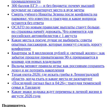
промышленности
300 баллов ЕГЭ — и без бюджета: почему высший
результат не гарантирует место в вузе мечты
Смерть учёного Никиты Зезина после конфликта на
парковке: что известно о трагедии и какие вопросы
остаются без ответа
ОСАГО по новым правилам: выплаты станут больше,
но страховка начнёт дорожать. Что изменится для
российских автомобилистов с 1 августа
Какие места в поезде лучше не выбирать: советы
опытных пассажиров, которые помогут сделать дорогу
комфортнее
Квартира за 8 миллионов рублей и «вечный жилец»: как
забытое прошлое приватизации 90-х превращается в
кошмар для новых владельцев
Вклады меняют правила игры: как россиянам сохранить
доход и не потерять накопления
Тихая охота-2026: где искать грибы в Ленинградской
области, когда ехать и какие места не разочаруют
«Последний сигнал был в 04:26»: трагедия тюменской
семьи в Таиланде
Какие знаки зодиака ждут перемены в личной жизни в
августе 2026 года
Подпишитесь