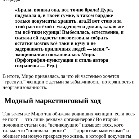
«Брала, вопила она, вот точно брала! Дура,
подумала я, в твоей сумке, в таком бардаке
только документы хранить, ага.И вот стою я за
этой растютёхой с младенцем и думаю, какая же
ты всё-таки курица! Выбесилась, естественно, и
сказала ей гадость: посоветовала собрать
остатки мозгов всё-таки в кучу и не
задерживать приличных людей — меня.”-
эмоционально пожаловалась Миро.
(Орфография-пунктуация и стиль автора
сохранены — Ред.)
В итоге, Миро призналась, за что ей частенько хочется
“треснуть” женщин с детьми за забывчивость, потерянность и
неорганизованность.
Модный маркетинговый ход
Так зачем же Миро так обижала родивших женщин, если весь
ее пост — это лишь реклама органайзеров? Во второй
половине статьи она “великодушно” называет всех, кого
только что “поливала грязью” — “ дорогими мамочками” и
обещает им новую прекрасную жизнь, в которой документы