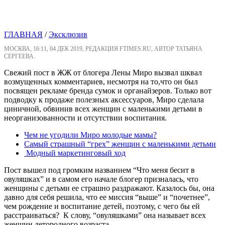
ГЛАВНАЯ
/
Эксклюзив
МОСКВА, 16:11, 04 ДЕК 2019, РЕДАКЦИЯ FTIMES.RU, АВТОР ТАТЬЯНА
СЕРГЕЕВА.
Свежий пост в ЖЖ от блогера Лены Миро вызвал шквал
возмущенных комментариев, несмотря на то,что он был
посвящен рекламе бренда сумок и органайзеров. Только вот
подводку к продаже полезных аксессуаров, Миро сделала
циничной, обвинив всех женщин с маленькими детьми в
неорганизованности и отсутствии воспитания.
Чем не угодили Миро молодые мамы?
Самый страшный “грех” женщин с маленькими детьми
Модный маркетинговый ход
Пост вышел под громким названием “Что меня бесит в
овуляшках” и в самом его начале блогер призналась, что
женщины с детьми ее страшно раздражают. Казалось бы, она
давно для себя решила, что ее миссия “выше” и “почетнее”,
чем рождение и воспитание детей, поэтому, с чего бы ей
расстраиваться? К слову, “овуляшками” она называет всех
женщин детородного возраста.