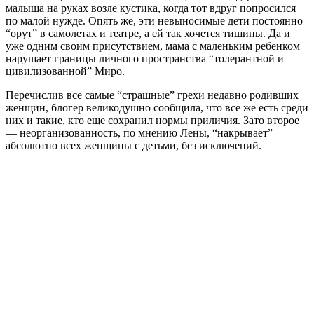
малыша на руках возле кустика, когда тот вдруг попросился
по малой нужде. Опять же, эти невыносимые дети постоянно
“орут” в самолетах и театре, а ей так хочется тишины. Да и
уже одним своим присутствием, мама с маленьким ребенком
нарушает границы личного пространства “толерантной и
цивилизованной” Миро.
Перечислив все самые “страшные” грехи недавно родивших
женщин, блогер великодушно сообщила, что все же есть среди
них и такие, кто еще сохранил нормы приличия. Зато второе
— неорганизованность, по мнению Лены, “накрывает”
абсолютно всех женщины с детьми, без исключений.