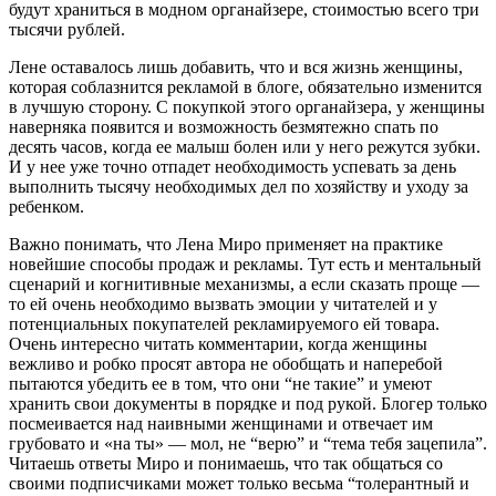
будут храниться в модном органайзере, стоимостью всего три
тысячи рублей.
Лене оставалось лишь добавить, что и вся жизнь женщины,
которая соблазнится рекламой в блоге, обязательно изменится
в лучшую сторону. С покупкой этого органайзера, у женщины
наверняка появится и возможность безмятежно спать по
десять часов, когда ее малыш болен или у него режутся зубки.
И у нее уже точно отпадет необходимость успевать за день
выполнить тысячу необходимых дел по хозяйству и уходу за
ребенком.
Важно понимать, что Лена Миро применяет на практике
новейшие способы продаж и рекламы. Тут есть и ментальный
сценарий и когнитивные механизмы, а если сказать проще —
то ей очень необходимо вызвать эмоции у читателей и у
потенциальных покупателей рекламируемого ей товара.
Очень интересно читать комментарии, когда женщины
вежливо и робко просят автора не обобщать и наперебой
пытаются убедить ее в том, что они “не такие” и умеют
хранить свои документы в порядке и под рукой. Блогер только
посмеивается над наивными женщинами и отвечает им
грубовато и «на ты» — мол, не “верю” и “тема тебя зацепила”.
Читаешь ответы Миро и понимаешь, что так общаться со
своими подписчиками может только весьма “толерантный и