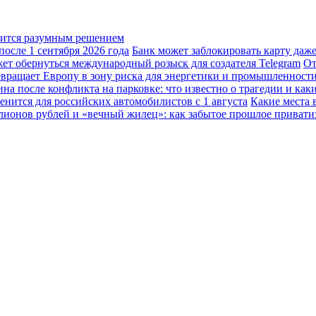
овится разумным решением
осле 1 сентября 2026 года
Банк может заблокировать карту даж
жет обернуться международный розыск для создателя Telegram
От
вращает Европу в зону риска для энергетики и промышленност
а после конфликта на парковке: что известно о трагедии и каки
енится для российских автомобилистов с 1 августа
Какие места 
лионов рублей и «вечный жилец»: как забытое прошлое привати