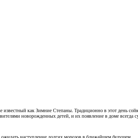
кже известный как Зимние Степаны. Традиционно в этот день сой
овителями новорожденных детей, и их появление в доме всегда су
ет ожидать наступление долгих морозов в ближайшем будущем.