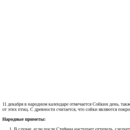
11 декабря в народном календаре отмечается Сойкин день, та
от этих птиц. С древности считается, что сойки являются покр
Народные приметы:
В случае, если после Стефана наступает оттепель, следу