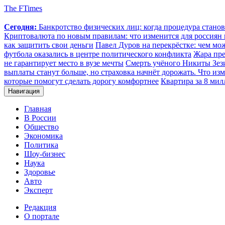
The FTimes
Сегодня:
Банкротство физических лиц: когда процедура стан
Криптовалюта по новым правилам: что изменится для россиян п
как защитить свои деньги
Павел Дуров на перекрёстке: чем мо
футбола оказались в центре политического конфликта
Жара пре
не гарантирует место в вузе мечты
Смерть учёного Никиты Зезин
выплаты станут больше, но страховка начнёт дорожать. Что изм
которые помогут сделать дорогу комфортнее
Квартира за 8 мил
Навигация
Главная
В России
Общество
Экономика
Политика
Шоу-бизнес
Наука
Здоровье
Авто
Эксперт
Редакция
О портале