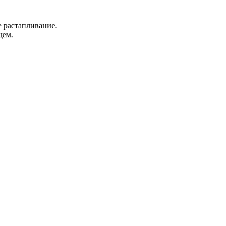
е растапливание.
щем.