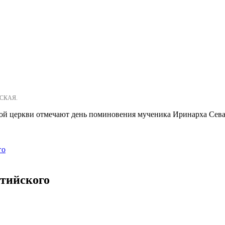
НСКАЯ.
кой церкви отмечают день поминовения мученика Иринарха Сева
го
тийского