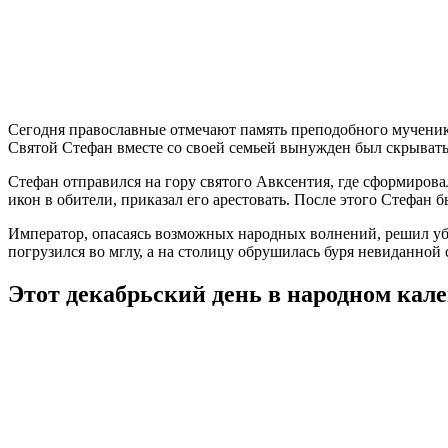
Сегодня православные отмечают память преподобного мученика
Святой Стефан вместе со своей семьей вынужден был скрывать
Стефан отправился на гору святого Авксентия, где сформирова
икон в обители, приказал его арестовать. После этого Стефан б
Император, опасаясь возможных народных волнений, решил уби
погрузился во мглу, а на столицу обрушилась буря невиданной 
Этот декабрьский день в народном кал