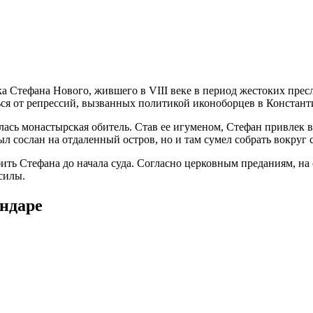
 Стефана Нового, жившего в VIII веке в период жестоких прес
ся от репрессий, вызванных политикой иконоборцев в Констант
лась монастырская обитель. Став ее игуменом, Стефан привлек 
ыл сослан на отдаленный остров, но и там сумел собрать вокруг 
ть Стефана до начала суда. Согласно церковным преданиям, на
силы.
ендаре