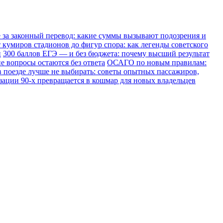
е за законный перевод: какие суммы вызывают подозрения и
 кумиров стадионов до фигур спора: как легенды советского
и
300 баллов ЕГЭ — и без бюджета: почему высший результат
е вопросы остаются без ответа
ОСАГО по новым правилам:
в поезде лучше не выбирать: советы опытных пассажиров,
зации 90-х превращается в кошмар для новых владельцев