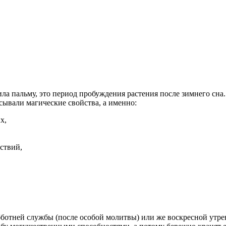
а пальму, это период пробуждения растения после зимнего сна. 
ывали магические свойства, а именно:
ых,
ствий,
убботней службы (после особой молитвы) или же воскресной утр