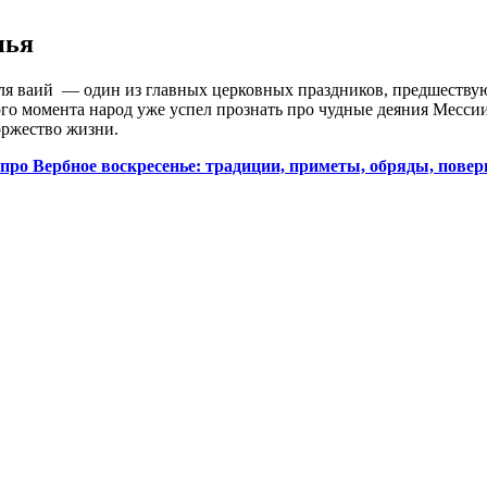
нья
еля ваий — один из главных церковных праздников, предшеству
го момента народ уже успел прознать про чудные деяния Мессии,
оржество жизни.
ро Вербное воскресенье: традиции, приметы, обряды, поверь