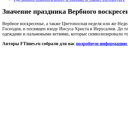
Значение праздника Вербного воскресе
Вербное воскресенье, а также Цветоносная неделя или же Нед
Господня, и посвящен входу Иисуса Христа в Иерусалим.
До то
одеждами и пальмовыми ветвями, которые символизировали т
Авторы FTimes.ru собрали для вас
подробную информацию п