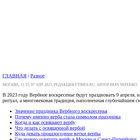
ГЛАВНАЯ
/
Разное
МОСКВА, 11:15, 07 АПР 2023, РЕДАКЦИЯ FTIMES.RU, АВТОР ВЕРА ЧЕРЕНКО.
В 2023 году Вербное воскресенье будут праздновать 9 апреля, 
ритуал, а многовековая традиция, наполненная глубочайшим с
Значение праздника Вербного воскресенья
Почему именно верба стала символом праздника
Когда и как освящают вербу
Что делать с освященной вербой
Куда девать прошлогодние ветки вербы
Где можно освятить вербу в Москве и Санкт-Петербурге