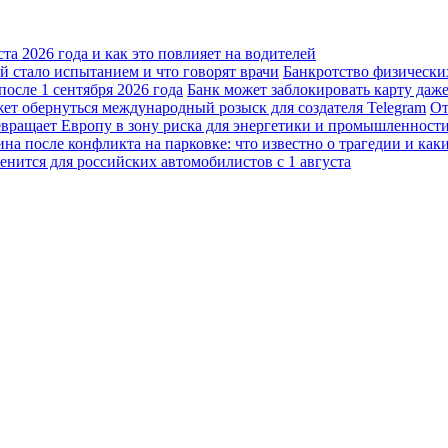
а 2026 года и как это повлияет на водителей
 стало испытанием и что говорят врачи
Банкротство физически
осле 1 сентября 2026 года
Банк может заблокировать карту даж
жет обернуться международный розыск для создателя Telegram
От
вращает Европу в зону риска для энергетики и промышленност
а после конфликта на парковке: что известно о трагедии и каки
енится для российских автомобилистов с 1 августа