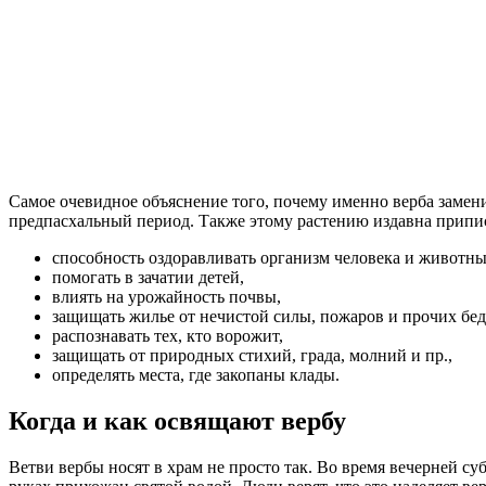
Самое очевидное объяснение того, почему именно верба заменил
предпасхальный период. Также этому растению издавна припис
способность оздоравливать организм человека и животн
помогать в зачатии детей,
влиять на урожайность почвы,
защищать жилье от нечистой силы, пожаров и прочих бед
распознавать тех, кто ворожит,
защищать от природных стихий, града, молний и пр.,
определять места, где закопаны клады.
Когда и как освящают вербу
Ветви вербы носят в храм не просто так. Во время вечерней с