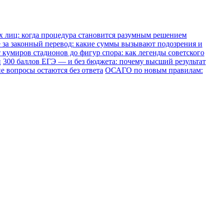
х лиц: когда процедура становится разумным решением
е за законный перевод: какие суммы вызывают подозрения и
 кумиров стадионов до фигур спора: как легенды советского
и
300 баллов ЕГЭ — и без бюджета: почему высший результат
е вопросы остаются без ответа
ОСАГО по новым правилам: