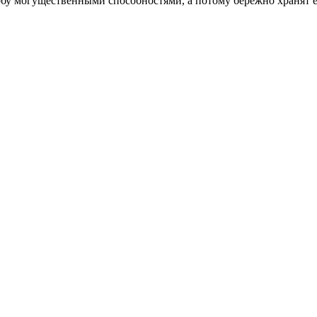
ербу могущественными способностями, а потому бережно хранят е