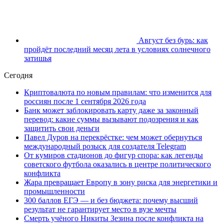
Август без бурь: как
пройдёт последний месяц лета в условиях солнечного
затишья
Сегодня
Криптовалюта по новым правилам: что изменится для
россиян после 1 сентября 2026 года
Банк может заблокировать карту даже за законный
перевод: какие суммы вызывают подозрения и как
защитить свои деньги
Павел Дуров на перекрёстке: чем может обернуться
международный розыск для создателя Telegram
От кумиров стадионов до фигур спора: как легенды
советского футбола оказались в центре политического
конфликта
Жара превращает Европу в зону риска для энергетики и
промышленности
300 баллов ЕГЭ — и без бюджета: почему высший
результат не гарантирует место в вузе мечты
Смерть учёного Никиты Зезина после конфликта на