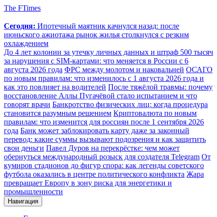
The FTimes
Сегодня:
Ипотечный маятник качнулся назад: после
июньского ажиотажа рынок жилья столкнулся с резким
охлаждением
До 4 лет колонии за утечку личных данных и штраф 500 тысяч
за нарушения с SIM-картами: что меняется в России с 6
августа 2026 года
ФРС между молотом и наковальней
ОСАГО
по новым правилам: что изменилось с 1 августа 2026 года и
как это повлияет на водителей
После тяжёлой травмы: почему
восстановление Аллы Пугачёвой стало испытанием и что
говорят врачи
Банкротство физических лиц: когда процедура
становится разумным решением
Криптовалюта по новым
правилам: что изменится для россиян после 1 сентября 2026
года
Банк может заблокировать карту даже за законный
перевод: какие суммы вызывают подозрения и как защитить
свои деньги
Павел Дуров на перекрёстке: чем может
обернуться международный розыск для создателя Telegram
От
кумиров стадионов до фигур спора: как легенды советского
футбола оказались в центре политического конфликта
Жара
превращает Европу в зону риска для энергетики и
промышленности
Навигация