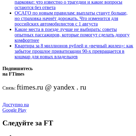
парковке: что известно о трагедии и какие вопросы
остаются без ответа
ОСАГО по новым правилам: выплаты станут больше,
но страховка начнёт дорожать. Что изменится для
российских автомобилистов с 1 августа
Какие места в поезде лучше не выбирать: советы
опытных пассажиров, которые помогут сделать дорогу
комфортнее
Квартира за 8 миллионов рублей и «вечный жилец»: как
забытое прошлое приватизации 90-х превращается в
кошмар для новых владельцев
Подпишитесь
на FTimes
ftimes.ru @ yandex . ru
Связь:
Доступно на
Google Play
Следуйте за FT