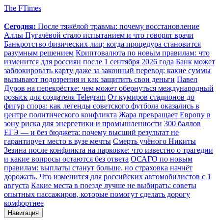
The FTimes
Сегодня:
После тяжёлой травмы: почему восстановление
Аллы Пугачёвой стало испытанием и что говорят врачи
Банкротство физических лиц: когда процедура становится
разумным решением
Криптовалюта по новым правилам: что
изменится для россиян после 1 сентября 2026 года
Банк может
заблокировать карту даже за законный перевод: какие суммы
вызывают подозрения и как защитить свои деньги
Павел
Дуров на перекрёстке: чем может обернуться международный
розыск для создателя Telegram
От кумиров стадионов до
фигур спора: как легенды советского футбола оказались в
центре политического конфликта
Жара превращает Европу в
зону риска для энергетики и промышленности
300 баллов
ЕГЭ — и без бюджета: почему высший результат не
гарантирует место в вузе мечты
Смерть учёного Никиты
Зезина после конфликта на парковке: что известно о трагедии
и какие вопросы остаются без ответа
ОСАГО по новым
правилам: выплаты станут больше, но страховка начнёт
дорожать. Что изменится для российских автомобилистов с 1
августа
Какие места в поезде лучше не выбирать: советы
опытных пассажиров, которые помогут сделать дорогу
комфортнее
Навигация