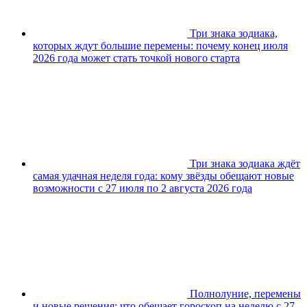
Три знака зодиака,
которых ждут большие перемены: почему конец июля
2026 года может стать точкой нового старта
Три знака зодиака ждёт
самая удачная неделя года: кому звёзды обещают новые
возможности с 27 июля по 2 августа 2026 года
Полнолуние, перемены
и новые решения: что обещает гороскоп на неделю с 27