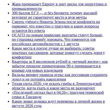
Жара превращает Европу в зону риска для энергетики и
промышленности
300 баллов ЕГЭ — и без бюджета: почему высший
результат не гарантирует место в вузе мечты
Смерть учёного Никиты Зезина после конфликта на
парковке: что известно о трагедии и какие вопросы
остаются без ответа
ОСАГО по новым правилам: выплаты станут больше,
но страховка начнёт дорожать. Что изменится для
российских автомобилистов с 1 августа
Какие места в поезде лучше не выбирать: советы
опытных пассажиров, которые помогут сделать дорогу
комфортнее
Квартира за 8 миллионов рублей и «вечный жилец»: как
забытое прошлое приватизации 90-х превращается в
кошмар для новых владельцев
Вклады меняют правила игры: как россиянам сохранить
доход и не потерять накопления
Тихая охота-2026: где искать грибы в Ленинградской
области, когда ехать и какие места не разочаруют
«Последний сигнал был в 04:26»: трагедия тюменской
семьи в Таиланде
Какие знаки зодиака ждут перемены в личной жизни в
августе 2026 года