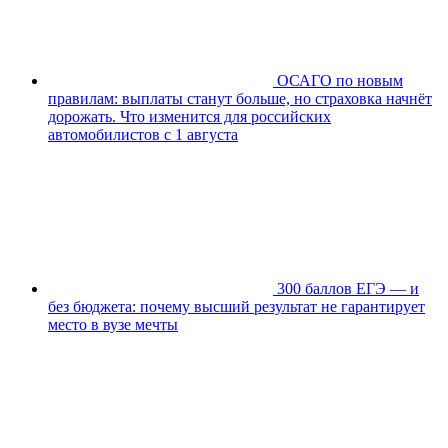
ОСАГО по новым
правилам: выплаты станут больше, но страховка начнёт
дорожать. Что изменится для российских
автомобилистов с 1 августа
300 баллов ЕГЭ — и
без бюджета: почему высший результат не гарантирует
место в вузе мечты