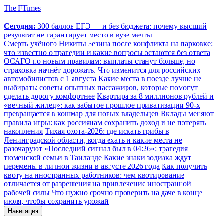
The FTimes
Сегодня:
300 баллов ЕГЭ — и без бюджета: почему высший
результат не гарантирует место в вузе мечты
Смерть учёного Никиты Зезина после конфликта на парковке:
что известно о трагедии и какие вопросы остаются без ответа
ОСАГО по новым правилам: выплаты станут больше, но
страховка начнёт дорожать. Что изменится для российских
автомобилистов с 1 августа
Какие места в поезде лучше не
выбирать: советы опытных пассажиров, которые помогут
сделать дорогу комфортнее
Квартира за 8 миллионов рублей и
«вечный жилец»: как забытое прошлое приватизации 90-х
превращается в кошмар для новых владельцев
Вклады меняют
правила игры: как россиянам сохранить доход и не потерять
накопления
Тихая охота-2026: где искать грибы в
Ленинградской области, когда ехать и какие места не
разочаруют
«Последний сигнал был в 04:26»: трагедия
тюменской семьи в Таиланде
Какие знаки зодиака ждут
перемены в личной жизни в августе 2026 года
Как получить
квоту на иностранных работников: чем квотирование
отличается от разрешения на привлечение иностранной
рабочей силы
Что нужно срочно проверить на даче в конце
июля, чтобы сохранить урожай
Навигация