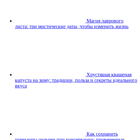
Магия лаврового
листа: три мистические даты, чтобы изменить жизнь
Хрустящая квашеная
капуста на зиму: традиции, польза и секреты идеального
вкуса
Как сохранить
помидоры целыми при консервации: проверенные