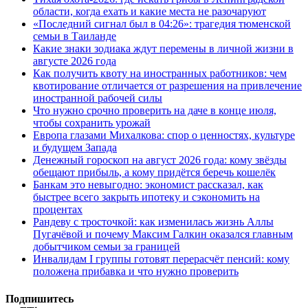
области, когда ехать и какие места не разочаруют
«Последний сигнал был в 04:26»: трагедия тюменской
семьи в Таиланде
Какие знаки зодиака ждут перемены в личной жизни в
августе 2026 года
Как получить квоту на иностранных работников: чем
квотирование отличается от разрешения на привлечение
иностранной рабочей силы
Что нужно срочно проверить на даче в конце июля,
чтобы сохранить урожай
Европа глазами Михалкова: спор о ценностях, культуре
и будущем Запада
Денежный гороскоп на август 2026 года: кому звёзды
обещают прибыль, а кому придётся беречь кошелёк
Банкам это невыгодно: экономист рассказал, как
быстрее всего закрыть ипотеку и сэкономить на
процентах
Рандеву с тросточкой: как изменилась жизнь Аллы
Пугачёвой и почему Максим Галкин оказался главным
добытчиком семьи за границей
Инвалидам I группы готовят перерасчёт пенсий: кому
положена прибавка и что нужно проверить
Подпишитесь