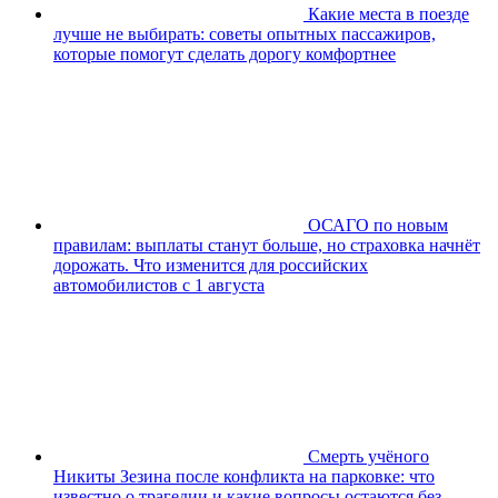
Какие места в поезде
лучше не выбирать: советы опытных пассажиров,
которые помогут сделать дорогу комфортнее
ОСАГО по новым
правилам: выплаты станут больше, но страховка начнёт
дорожать. Что изменится для российских
автомобилистов с 1 августа
Смерть учёного
Никиты Зезина после конфликта на парковке: что
известно о трагедии и какие вопросы остаются без