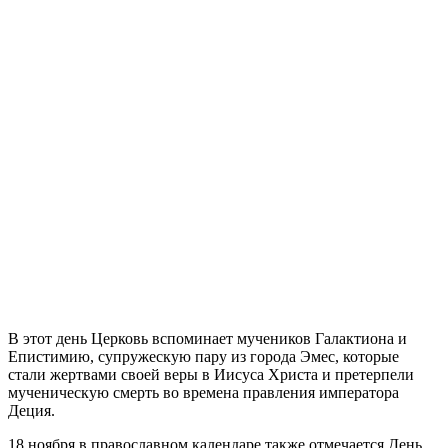
В этот день Церковь вспоминает мучеников Галактиона и
Епистимию, супружескую пару из города Эмес, которые
стали жертвами своей веры в Иисуса Христа и претерпели
мученическую смерть во времена правления императора
Деция.
18 ноября в православном календаре также отмечается День