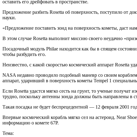
оставить его дрейфовать в пространстве.
Предложение разбить Rosetta об поверхность, поступило от до
науки.
«Предложение поставить зонд на поверхность кометы, даст нам
В этом случае Rosetta выполнит миссию своего неудачно «приз
Посадочный модуль Philae находится как бы в спящем состояни
чтобы разбудить его.
Неизвестно, с какой скоростью космический аппарат Rosetta уд
NASA недавно проводило подобный маневр со своим кораблем, 
аппарат, ударивший в поверхность кометы Tempel 1 специальны
Если Rosetta удастся мягко сесть на грунт, то ученые получат 
трудно, поскольку антенны зонда должны быть направлены в ст
Такая посадка не будет беспрецедентной — 12 февраля 2001 го
Впервые космический корабль мягко сел на астероид. Near Sho
информацию о комете 67P.
Тема: