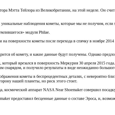
ктора Мэтта Тейлора из Великобритании, на этой неделе. Он счит
 уникальные наблюдения кометы, которые мы не получим, если м
емлившегося» модуля Philae.
и на поверхности кометы после перехода в спячку в ноябре 201
арится об комету, и какие данные будут получены. Однако предло
который врезался в поверхность Меркурия 30 апреля 2015 года.
м снарядом, и получило результаты в виде неожиданно большого
изображения кометы в беспрецедентных деталях, с невероятно бли
орону нашей планеты, но риск этого стоит.
да, космический аппарат NASA Near Shoemaker совершил посадку
emaker предоставил бесценные данные о составе Эроса, и, возмо