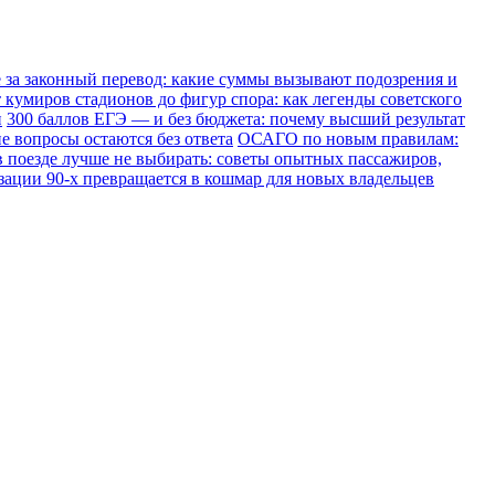
е за законный перевод: какие суммы вызывают подозрения и
 кумиров стадионов до фигур спора: как легенды советского
и
300 баллов ЕГЭ — и без бюджета: почему высший результат
е вопросы остаются без ответа
ОСАГО по новым правилам:
в поезде лучше не выбирать: советы опытных пассажиров,
зации 90-х превращается в кошмар для новых владельцев