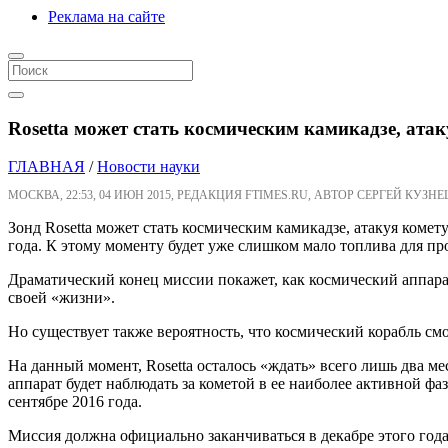
Реклама на сайте
Rosetta может стать космическим камикадзе, ат
ГЛАВНАЯ
/
Новости науки
МОСКВА, 22:53, 04 ИЮН 2015, РЕДАКЦИЯ FTIMES.RU, АВТОР СЕРГЕЙ КУЗНЕ
Зонд Rosetta может стать космическим камикадзе, атакуя комет
года. К этому моменту будет уже слишком мало топлива для пр
Драматический конец миссии покажет, как космический аппарат
своей «жизни».
Но существует также вероятность, что космический корабль см
На данный момент, Rosetta осталось «ждать» всего лишь два ме
аппарат будет наблюдать за кометой в ее наиболее активной фазе
сентябре 2016 года.
Миссия должна официально заканчиваться в декабре этого года