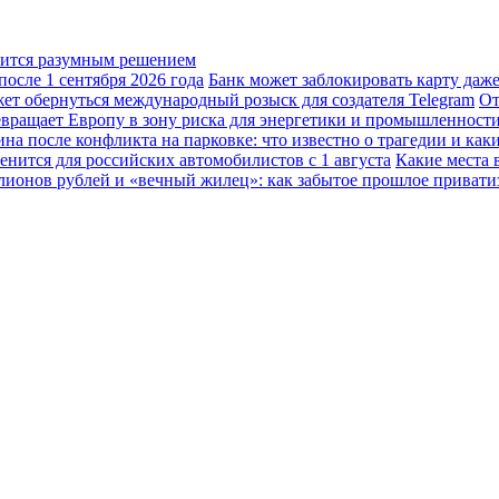
овится разумным решением
осле 1 сентября 2026 года
Банк может заблокировать карту даж
жет обернуться международный розыск для создателя Telegram
От
вращает Европу в зону риска для энергетики и промышленност
а после конфликта на парковке: что известно о трагедии и каки
енится для российских автомобилистов с 1 августа
Какие места 
лионов рублей и «вечный жилец»: как забытое прошлое привати