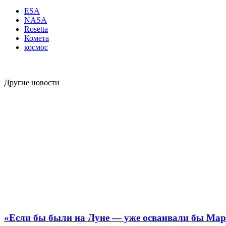
ESA
NASA
Rosetta
Комета
космос
Другие новости
«Если бы были на Луне — уже осваивали бы Мар