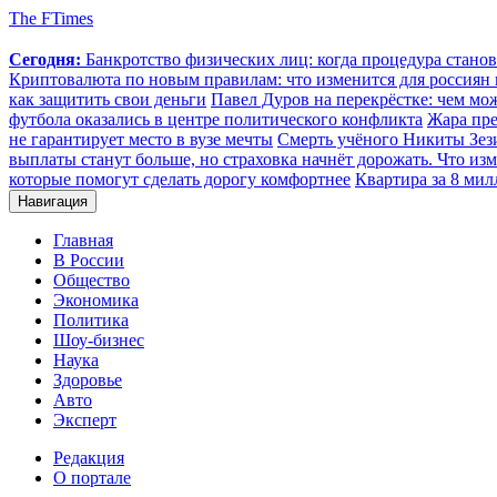
The FTimes
Сегодня:
Банкротство физических лиц: когда процедура стан
Криптовалюта по новым правилам: что изменится для россиян п
как защитить свои деньги
Павел Дуров на перекрёстке: чем мо
футбола оказались в центре политического конфликта
Жара пре
не гарантирует место в вузе мечты
Смерть учёного Никиты Зезин
выплаты станут больше, но страховка начнёт дорожать. Что изм
которые помогут сделать дорогу комфортнее
Квартира за 8 мил
Навигация
Главная
В России
Общество
Экономика
Политика
Шоу-бизнес
Наука
Здоровье
Авто
Эксперт
Редакция
О портале