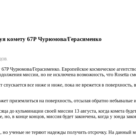
акуя комету 67P Чурюмова/Герасименко
ЦОВ.
у 67P Чурюмова/Герасименко. Европейское космическое агентство
одолжения миссии, но не исключена возможность, что Rosetta см
 спускается все ниже и ниже, пока не врежется в поверхность,
ожет приземлиться на поверхность, отсылая обратно небывалые 
сяца до кульминации своей миссии 13 августа, когда комета буд
, но, в конце концов, миссия будет закончена, когда у зонда зак
, но ученые не теряют надежды получить отсрочку. На данный мо