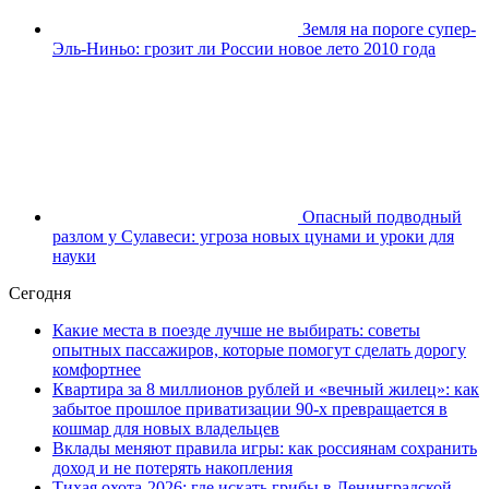
Земля на пороге супер-
Эль-Ниньо: грозит ли России новое лето 2010 года
Опасный подводный
разлом у Сулавеси: угроза новых цунами и уроки для
науки
Сегодня
Какие места в поезде лучше не выбирать: советы
опытных пассажиров, которые помогут сделать дорогу
комфортнее
Квартира за 8 миллионов рублей и «вечный жилец»: как
забытое прошлое приватизации 90-х превращается в
кошмар для новых владельцев
Вклады меняют правила игры: как россиянам сохранить
доход и не потерять накопления
Тихая охота-2026: где искать грибы в Ленинградской