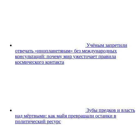
Учёным запретили
отвечать «инопланетянам» без международных
консультаций: почему мир ужесточает правила
космического контакта
Зубы предков и власть
над мёртвыми: как майя превращали останки в
политический ресурс