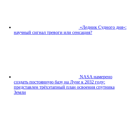
«Ледник Судного дня»:
научный сигнал тревоги или сенсация?
NASA намерено
создать постоянную базу на Луне к 2032 году:
представлен трёхэтапный план освоения спутника
Земли