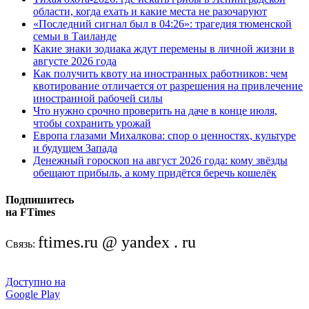
области, когда ехать и какие места не разочаруют
«Последний сигнал был в 04:26»: трагедия тюменской
семьи в Таиланде
Какие знаки зодиака ждут перемены в личной жизни в
августе 2026 года
Как получить квоту на иностранных работников: чем
квотирование отличается от разрешения на привлечение
иностранной рабочей силы
Что нужно срочно проверить на даче в конце июля,
чтобы сохранить урожай
Европа глазами Михалкова: спор о ценностях, культуре
и будущем Запада
Денежный гороскоп на август 2026 года: кому звёзды
обещают прибыль, а кому придётся беречь кошелёк
Подпишитесь
на FTimes
ftimes.ru @ yandex . ru
Связь:
Доступно на
Google Play