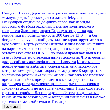
The FTimes
Сегодня:
Павел Дуров на перекрёстке: чем может обернуться
международный розыск для создателя Telegram
От кумиров стадионов до фигур спора: как легенды
советского футбола оказались в центре политического
конфликта
Жара превращает Европу в зону риска для
энергетики и промышленности
300 баллов ЕГЭ — и без
бюджета: почему высший результат не гарантирует место в
вузе мечты
Смерть учёного Никиты Зезина после конфликта
на парковке: что известно о трагедии и какие вопросы
остаются без ответа
ОСАГО по новым правилам: выплаты
станут больше, но страховка начнёт дорожать. Что изменится
для российских автомобилистов с 1 августа
Какие места в
поезде лучше не выбирать: советы опытных пассажиров,
которые помогут сделать дорогу комфортнее
Квартира за 8
миллионов рублей и «вечный жилец»: как забытое прошлое
приватизации 90-х превращается в кошмар для новых
владельцев
Вклады меняют правила игры: как россиянам
сохранить доход и не потерять накопления
Тихая охота-2026:
где искать грибы в Ленинградской области, когда ехать и
какие места не разочаруют
«Последний сигнал был в 04:26»:
трагедия тюменской семьи в Таиланде
Навигация