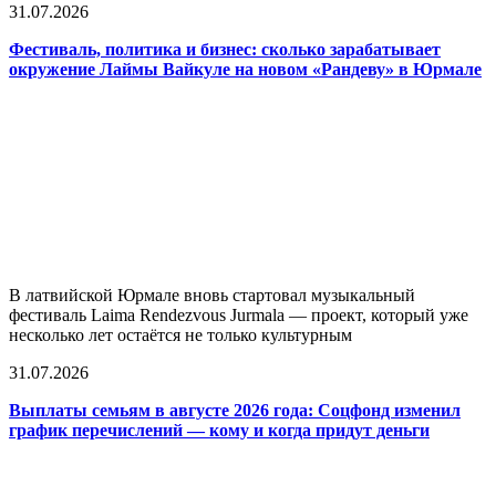
31.07.2026
Фестиваль, политика и бизнес: сколько зарабатывает
окружение Лаймы Вайкуле на новом «Рандеву» в Юрмале
В латвийской Юрмале вновь стартовал музыкальный
фестиваль Laima Rendezvous Jurmala — проект, который уже
несколько лет остаётся не только культурным
31.07.2026
Выплаты семьям в августе 2026 года: Соцфонд изменил
график перечислений — кому и когда придут деньги