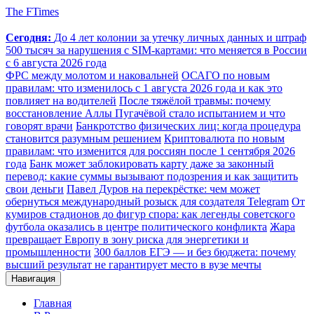
The FTimes
Сегодня:
До 4 лет колонии за утечку личных данных и штраф
500 тысяч за нарушения с SIM-картами: что меняется в России
с 6 августа 2026 года
ФРС между молотом и наковальней
ОСАГО по новым
правилам: что изменилось с 1 августа 2026 года и как это
повлияет на водителей
После тяжёлой травмы: почему
восстановление Аллы Пугачёвой стало испытанием и что
говорят врачи
Банкротство физических лиц: когда процедура
становится разумным решением
Криптовалюта по новым
правилам: что изменится для россиян после 1 сентября 2026
года
Банк может заблокировать карту даже за законный
перевод: какие суммы вызывают подозрения и как защитить
свои деньги
Павел Дуров на перекрёстке: чем может
обернуться международный розыск для создателя Telegram
От
кумиров стадионов до фигур спора: как легенды советского
футбола оказались в центре политического конфликта
Жара
превращает Европу в зону риска для энергетики и
промышленности
300 баллов ЕГЭ — и без бюджета: почему
высший результат не гарантирует место в вузе мечты
Навигация
Главная