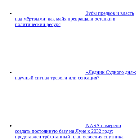
Зубы предков и власть
над мёртвыми: как майя превращали останки в
политический ресурс
«Ледник Судного дня»:
научный сигнал тревоги или сенсация?
NASA намерено
создать постоянную базу на Луне к 2032 году:
представлен трёхэтапный план освоения спутника