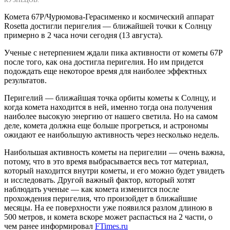
КУЗНЕЦОВ.
Комета 67P/Чурюмова-Герасименко и космический аппарат
Rosetta достигли перигелия — ближайшей точки к Солнцу
примерно в 2 часа ночи сегодня (13 августа).
Ученые с нетерпением ждали пика активности от кометы 67Р
после того, как она достигла перигелия. Но им придется
подождать еще некоторое время для наиболее эффектных
результатов.
Перигелий — ближайшая точка орбиты кометы к Солнцу, и
когда комета находится в ней, именно тогда она получения
наиболее высокую энергию от нашего светила. Но на самом
деле, комета должна еще больше прогреться, и астрономы
ожидают ее наибольшую активность через несколько недель.
Наибольшая активность кометы на перигелии — очень важна,
потому, что в это время выбрасывается весь тот материал,
который находится внутри кометы, и его можно будет увидеть
и исследовать. Другой важный фактор, который хотят
наблюдать ученые — как комета изменится после
прохождения перигелия, что произойдет в ближайшие
месяцы. На ее поверхности уже появился разлом длиною в
500 метров, и комета вскоре может распасться на 2 части, о
чем ранее информировал
FTimes.ru