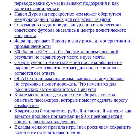
перевод: какие суммы вызывают подозрения и как
защитить свои деньги
Павел Дуров на перекрёстке: чем может обернуться
международный розыск для создателя Telegram
От кумиров стадионов до фигур спора: как легенды
советского футбола оказались в центре политического
конфликта
Жара превращает Европу в зону риска для энергетики и
промышленности
300 баллов ЕГЭ — и без бюджета: почему высший
результат не гарантирует место в вузе мечты
Смерть учёного Никиты Зезина после конфликта на
парковке: что известно о трагедии и какие вопросы
остаются без ответа
ОСАГО по новым правилам: выплаты станут больше,
но страховка начнёт дорожать. Что изменится для
российских автомобилистов с 1 августа
Какие места в поезде лучше не выбирать: советы
опытных пассажиров, которые помогут сделать дорогу
комфортнее
Квартира за 8 миллионов рублей и «вечный жилец»: как
забытое прошлое приватизации 90-х превращается в
кошмар для новых владельцев
Вклады меняют правила игры: как россиянам сохранить
доход и не потерять накопления