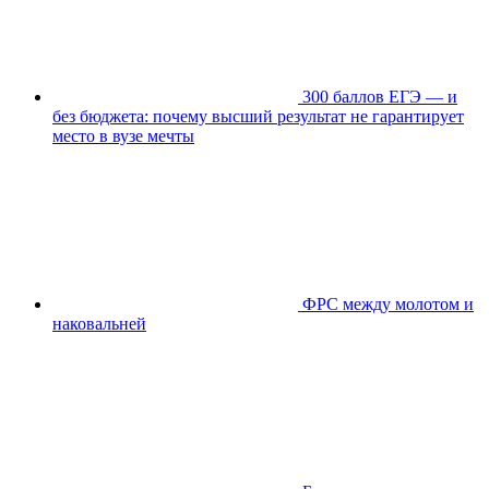
300 баллов ЕГЭ — и
без бюджета: почему высший результат не гарантирует
место в вузе мечты
ФРС между молотом и
наковальней