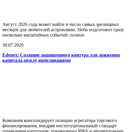
Август 2026 года может войти в число самых зрелищных
месяцев для любителей астрономии. Небо подготовит сразу
несколько масштабных событий: полное
30.07.2026
Edenex: Создание защищенного контура для движения
капитала между юрисдикциями
Компания консолидирует позиции агрегатора торгового
финансирования, внедряя институциональный стандарт
управления капиталом, токенизации RWA и автоматизации