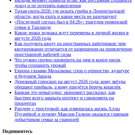
Вклады меняют правила игры: как россиянам сохранить
доход и не потерять накопления
Тихая охота-2026: где искать грибы в Ленинградской
области, когда ехать и какие места не разочаруют
«Последний сигнал был в 04:26»: трагедия тюменской
семьи в Таиланде
Какие знаки зодиака ждут перемены в личной жизни в
августе 2026 года
Как получить квоту на иностранных работников: чем
квотирование отличается от разрешения на привлечение
иностранной рабочей силы
Что нужно срочно проверить на даче в конце июля,
чтобы сохранить урожай
Европа глазами Михалкова: спор о ценностях, культуре
и будущем Запада
Денежный гороскоп на август 2026 года: кому звёзды
обещают прибыль, а кому придётся беречь кошелёк
Банкам это невыгодно: экономист рассказал, как
быстрее всего закрыть ипотеку и сэкономить на
процентах
Рандеву с тросточкой: как изменилась жизнь Аллы
Пугачёвой и почему Максим Галкин оказался главным
добытчиком семьи за границей
Подпишитесь