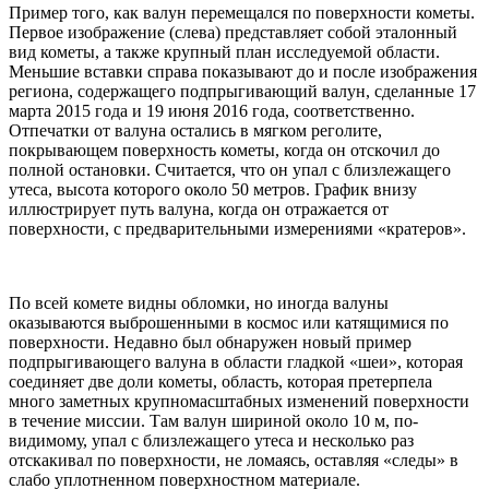
Пример того, как валун перемещался по поверхности кометы.
Первое изображение (слева) представляет собой эталонный
вид кометы, а также крупный план исследуемой области.
Меньшие вставки справа показывают до и после изображения
региона, содержащего подпрыгивающий валун, сделанные 17
марта 2015 года и 19 июня 2016 года, соответственно.
Отпечатки от валуна остались в мягком реголите,
покрывающем поверхность кометы, когда он отскочил до
полной остановки. Считается, что он упал с близлежащего
утеса, высота которого около 50 метров. График внизу
иллюстрирует путь валуна, когда он отражается от
поверхности, с предварительными измерениями «кратеров».
По всей комете видны обломки, но иногда валуны
оказываются выброшенными в космос или катящимися по
поверхности. Недавно был обнаружен новый пример
подпрыгивающего валуна в области гладкой «шеи», которая
соединяет две доли кометы, область, которая претерпела
много заметных крупномасштабных изменений поверхности
в течение миссии. Там валун шириной около 10 м, по-
видимому, упал с близлежащего утеса и несколько раз
отскакивал по поверхности, не ломаясь, оставляя «следы» в
слабо уплотненном поверхностном материале.