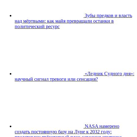
Зубы предков и власть
над мёртвыми: как майя превращали останки в
политический ресурс
«Ледник Судного дня»:
научный сигнал тревоги или сенсация?
NASA намерено
создать постоянную базу на Луне к 2032 году: