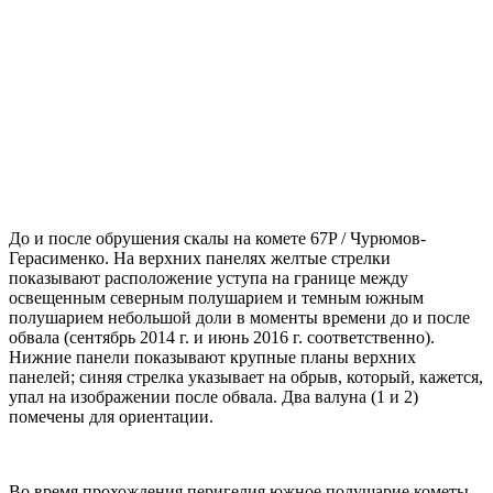
До и после обрушения скалы на комете 67P / Чурюмов-
Герасименко. На верхних панелях желтые стрелки
показывают расположение уступа на границе между
освещенным северным полушарием и темным южным
полушарием небольшой доли в моменты времени до и после
обвала (сентябрь 2014 г. и июнь 2016 г. соответственно).
Нижние панели показывают крупные планы верхних
панелей; синяя стрелка указывает на обрыв, который, кажется,
упал на изображении после обвала. Два валуна (1 и 2)
помечены для ориентации.
Во время прохождения перигелия южное полушарие кометы