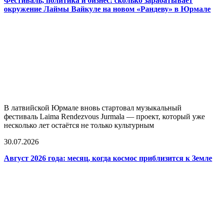
Фестиваль, политика и бизнес: сколько зарабатывает
окружение Лаймы Вайкуле на новом «Рандеву» в Юрмале
В латвийской Юрмале вновь стартовал музыкальный
фестиваль Laima Rendezvous Jurmala — проект, который уже
несколько лет остаётся не только культурным
30.07.2026
Август 2026 года: месяц, когда космос приблизится к Земле