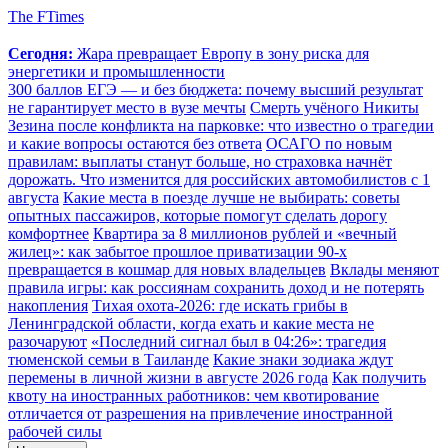
The FTimes
Сегодня:
Жара превращает Европу в зону риска для
энергетики и промышленности
300 баллов ЕГЭ — и без бюджета: почему высший результат
не гарантирует место в вузе мечты
Смерть учёного Никиты
Зезина после конфликта на парковке: что известно о трагедии
и какие вопросы остаются без ответа
ОСАГО по новым
правилам: выплаты станут больше, но страховка начнёт
дорожать. Что изменится для российских автомобилистов с 1
августа
Какие места в поезде лучше не выбирать: советы
опытных пассажиров, которые помогут сделать дорогу
комфортнее
Квартира за 8 миллионов рублей и «вечный
жилец»: как забытое прошлое приватизации 90-х
превращается в кошмар для новых владельцев
Вклады меняют
правила игры: как россиянам сохранить доход и не потерять
накопления
Тихая охота-2026: где искать грибы в
Ленинградской области, когда ехать и какие места не
разочаруют
«Последний сигнал был в 04:26»: трагедия
тюменской семьи в Таиланде
Какие знаки зодиака ждут
перемены в личной жизни в августе 2026 года
Как получить
квоту на иностранных работников: чем квотирование
отличается от разрешения на привлечение иностранной
рабочей силы