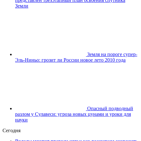
представлен трёхэтапный план освоения спутника
Земли
Земля на пороге супер-
Эль-Ниньо: грозит ли России новое лето 2010 года
Опасный подводный
разлом у Сулавеси: угроза новых цунами и уроки для
науки
Сегодня