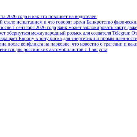
а 2026 года и как это повлияет на водителей
 стало испытанием и что говорят врачи
Банкротство физически
осле 1 сентября 2026 года
Банк может заблокировать карту даж
жет обернуться международный розыск для создателя Telegram
От
вращает Европу в зону риска для энергетики и промышленност
а после конфликта на парковке: что известно о трагедии и каки
енится для российских автомобилистов с 1 августа