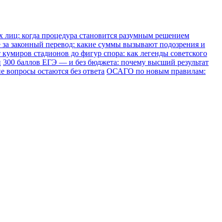
х лиц: когда процедура становится разумным решением
е за законный перевод: какие суммы вызывают подозрения и
 кумиров стадионов до фигур спора: как легенды советского
и
300 баллов ЕГЭ — и без бюджета: почему высший результат
е вопросы остаются без ответа
ОСАГО по новым правилам: