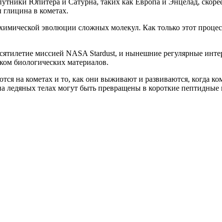
утники Юпитера и Сатурна, таких как Европа и Энцелад, скорее
глицина в кометах.
имической эволюции сложных молекул. Как только этот процесс 
есятилетие миссией NASA Stardust, и нынешние регулярные инте
ком биологических материалов.
ся на кометах и то, как они выживают и развиваются, когда ком
на ледяных телах могут быть превращены в короткие пептидные