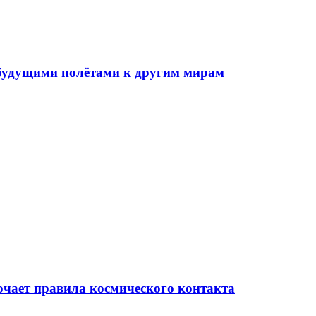
д будущими полётами к другим мирам
очает правила космического контакта