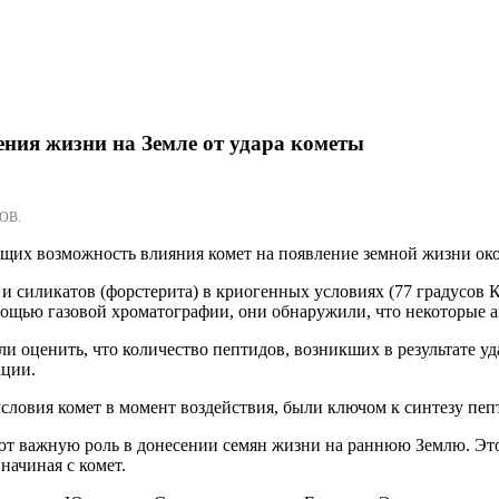
ения жизни на Земле от удара кометы
ОВ.
х возможность влияния комет на появление земной жизни окол
и силикатов (форстерита) в криогенных условиях (77 градусов 
омощью газовой хроматографии, они обнаружили, что некоторые
 оценить, что количество пептидов, возникших в результате уда
ации.
словия комет в момент воздействия, были ключом к синтезу пеп
ают важную роль в донесении семян жизни на раннюю Землю. Это
начиная с комет.