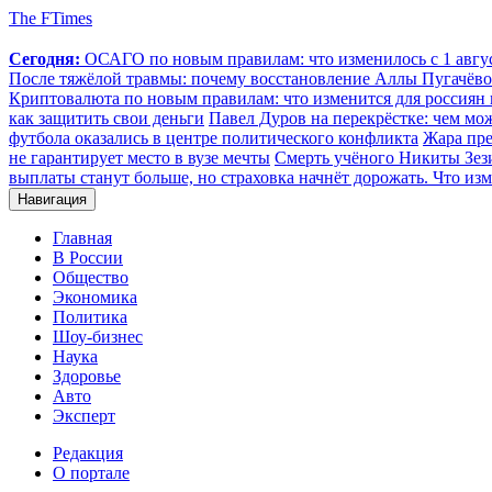
The FTimes
Сегодня:
ОСАГО по новым правилам: что изменилось с 1 август
После тяжёлой травмы: почему восстановление Аллы Пугачёвой
Криптовалюта по новым правилам: что изменится для россиян п
как защитить свои деньги
Павел Дуров на перекрёстке: чем мо
футбола оказались в центре политического конфликта
Жара пре
не гарантирует место в вузе мечты
Смерть учёного Никиты Зезин
выплаты станут больше, но страховка начнёт дорожать. Что изм
Навигация
Главная
В России
Общество
Экономика
Политика
Шоу-бизнес
Наука
Здоровье
Авто
Эксперт
Редакция
О портале