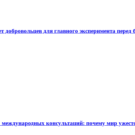
ает добровольцев для главного эксперимента пере
 международных консультаций: почему мир ужест