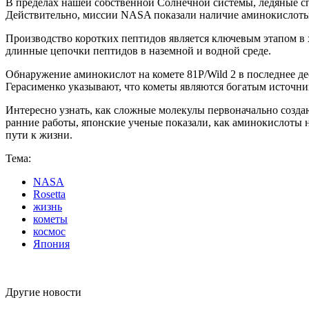
В пределах нашей собственной Солнечной системы, ледяные сп
Действительно, миссии NASA показали наличие аминокислоты 
Производство коротких пептидов является ключевым этапом в х
длинные цепочки пептидов в наземной и водной среде.
Обнаружение аминокислот на комете 81P/Wild 2 в последнее д
Герасименко указывают, что кометы являются богатым источни
Интересно узнать, как сложные молекулы первоначально создают
ранние работы, японские ученые показали, как аминокислоты 
пути к жизни.
Тема:
NASA
Rosetta
жизнь
кометы
космос
Япония
Другие новости