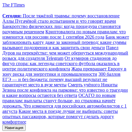
The FTimes
Сегодня:
После тяжёлой травмы: почему восстановление
Аллы Пугачёвой стало испытанием и что говорят врачи
Банкротство физических лиц: когда процедура становится
разумным решением
Криптовалюта по новым правилам: что
изменится для россиян после 1 сентября 2026 года
Банк может
заблокировать карту даже за законный перевод: какие суммы
вызывают подозрения и как защитить свои деньги
Павел
Дуров на перекрёстке: чем может обернуться международный
розыск для создателя Telegram
От кумиров стадионов до
фигур спора: как легенды советского футбола оказались в
центре политического конфликта
Жара превращает Европу в
зону риска для энергетики и промышленности
300 баллов
ЕГЭ — и без бюджета: почему высший результат не
гарантирует место в вузе мечты
Смерть учёного Никиты
Зезина после конфликта на парковке: что известно о трагедии
и какие вопросы остаются без ответа
ОСАГО по новым
правилам: выплаты станут больше, но страховка начнёт
дорожать. Что изменится для российских автомобилистов с 1
августа
Какие места в поезде лучше не выбирать: советы
опытных пассажиров, которые помогут сделать дорогу
комфортнее
Навигация