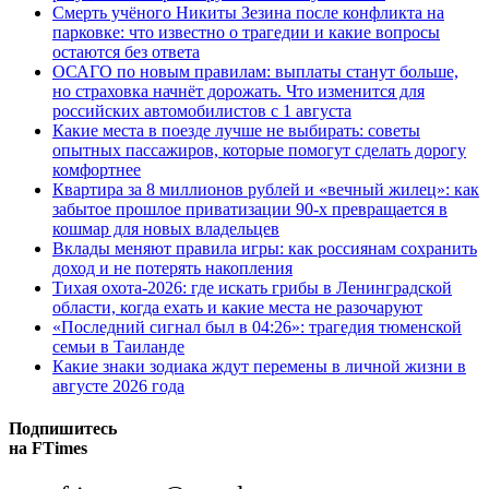
Смерть учёного Никиты Зезина после конфликта на
парковке: что известно о трагедии и какие вопросы
остаются без ответа
ОСАГО по новым правилам: выплаты станут больше,
но страховка начнёт дорожать. Что изменится для
российских автомобилистов с 1 августа
Какие места в поезде лучше не выбирать: советы
опытных пассажиров, которые помогут сделать дорогу
комфортнее
Квартира за 8 миллионов рублей и «вечный жилец»: как
забытое прошлое приватизации 90-х превращается в
кошмар для новых владельцев
Вклады меняют правила игры: как россиянам сохранить
доход и не потерять накопления
Тихая охота-2026: где искать грибы в Ленинградской
области, когда ехать и какие места не разочаруют
«Последний сигнал был в 04:26»: трагедия тюменской
семьи в Таиланде
Какие знаки зодиака ждут перемены в личной жизни в
августе 2026 года
Подпишитесь
на FTimes