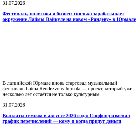
31.07.2026
Фестиваль, политика и бизнес: сколько зарабатывает
окружение Лаймы Вайкуле на новом «Рандеву» в Юрмале
В латвийской Юрмале вновь стартовал музыкальный
фестиваль Laima Rendezvous Jurmala — проект, который уже
несколько лет остаётся не только культурным
31.07.2026
Выплаты семьям в августе 2026 года: Соцфонд изменил
график перечислений — кому и когда придут деньги