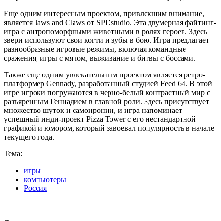
Еще одним интересным проектом, привлекшим внимание,
является Jaws and Claws от SPDstudio. Эта двумерная файтинг-
игра с антропоморфными животными в ролях героев. Здесь
звери используют свои когти и зубы в бою. Игра предлагает
разнообразные игровые режимы, включая командные
сражения, игры с мячом, выживание и битвы с боссами.
Также еще одним увлекательным проектом является ретро-
платформер Gennady, разработанный студией Feed 64. В этой
игре игроки погружаются в черно-белый контрастный мир с
разъяренным Геннадием в главной роли. Здесь присутствует
множество шуток и самоиронии, и игра напоминает
успешный инди-проект Pizza Tower с его нестандартной
графикой и юмором, который завоевал популярность в начале
текущего года.
Тема:
игры
компьютеры
Россия