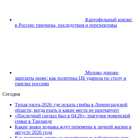
Картофельный кризис
в России: причины, последствия и перспективы
Молоко дороже,
зарплаты ниже: как политика ЦБ ударила по столу и
тарелке россиян
Сегодня
Тихая охота-2026: где искать грибы в Ленинградской
области, когда ехать и какие места не разочаруют
«Последний сигнал был в 04:26»: трагедия тюменской
семьи в Таиланде
Какие знаки зодиака ждут перемены в личной жизни в
августе 2026 года
Как получить квоту на иностранных работников: чем