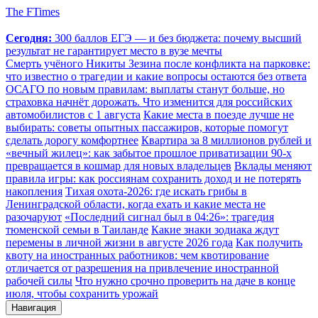
The FTimes
Сегодня:
300 баллов ЕГЭ — и без бюджета: почему высший
результат не гарантирует место в вузе мечты
Смерть учёного Никиты Зезина после конфликта на парковке:
что известно о трагедии и какие вопросы остаются без ответа
ОСАГО по новым правилам: выплаты станут больше, но
страховка начнёт дорожать. Что изменится для российских
автомобилистов с 1 августа
Какие места в поезде лучше не
выбирать: советы опытных пассажиров, которые помогут
сделать дорогу комфортнее
Квартира за 8 миллионов рублей и
«вечный жилец»: как забытое прошлое приватизации 90-х
превращается в кошмар для новых владельцев
Вклады меняют
правила игры: как россиянам сохранить доход и не потерять
накопления
Тихая охота-2026: где искать грибы в
Ленинградской области, когда ехать и какие места не
разочаруют
«Последний сигнал был в 04:26»: трагедия
тюменской семьи в Таиланде
Какие знаки зодиака ждут
перемены в личной жизни в августе 2026 года
Как получить
квоту на иностранных работников: чем квотирование
отличается от разрешения на привлечение иностранной
рабочей силы
Что нужно срочно проверить на даче в конце
июля, чтобы сохранить урожай
Навигация