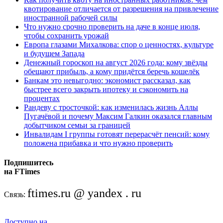
квотирование отличается от разрешения на привлечение
иностранной рабочей силы
Что нужно срочно проверить на даче в конце июля,
чтобы сохранить урожай
Европа глазами Михалкова: спор о ценностях, культуре
и будущем Запада
Денежный гороскоп на август 2026 года: кому звёзды
обещают прибыль, а кому придётся беречь кошелёк
Банкам это невыгодно: экономист рассказал, как
быстрее всего закрыть ипотеку и сэкономить на
процентах
Рандеву с тросточкой: как изменилась жизнь Аллы
Пугачёвой и почему Максим Галкин оказался главным
добытчиком семьи за границей
Инвалидам I группы готовят перерасчёт пенсий: кому
положена прибавка и что нужно проверить
Подпишитесь
на FTimes
ftimes.ru @ yandex . ru
Связь:
Доступно на