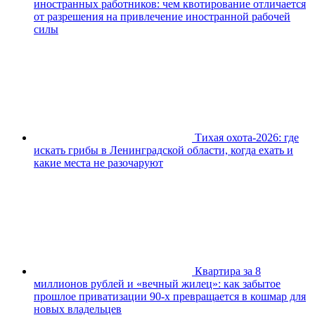
иностранных работников: чем квотирование отличается
от разрешения на привлечение иностранной рабочей
силы
Тихая охота-2026: где
искать грибы в Ленинградской области, когда ехать и
какие места не разочаруют
Квартира за 8
миллионов рублей и «вечный жилец»: как забытое
прошлое приватизации 90-х превращается в кошмар для
новых владельцев