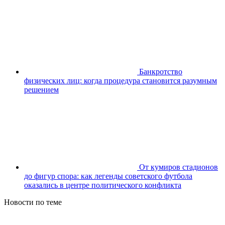
Банкротство
физических лиц: когда процедура становится разумным
решением
От кумиров стадионов
до фигур спора: как легенды советского футбола
оказались в центре политического конфликта
Новости по теме