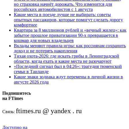
но страховка начнёт дорожать. Что изменится для
российских автомобилистов с 1 августа
Какие места в поезде лучше не выбирать: советы
опытных пассажиров, которые помогут сделать дорогу
комфортнее
Квартира за 8 миллионов рублей и «вечный жилец»: как
забытое прошлое приватизации 90-х превращается в
кошмар для новых владельцев
Вклады меняют правила игры: как россиянам сохранить
доход и не потерять накопления
Тихая охота-2026: где искать грибы в Ленинградской
области, когда ехать и какие места не разочаруют
«Последний сигнал был в 04:26»: трагедия тюменской
семьи в Таиланде
Какие знаки зодиака ждут перемены в личной жизни в
августе 2026 года
Подпишитесь
на FTimes
ftimes.ru @ yandex . ru
Связь:
Доступно на