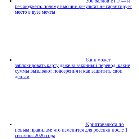
300 баллов ЕГЭ — и
без бюджета: почему высший результат не гарантирует
место в вузе мечты
Банк может
заблокировать карту даже за законный перевод: какие
суммы вызывают подозрения и как защитить свои
деньги
Криптовалюта по
новым правилам: что изменится для россиян после 1
сентября 2026 года