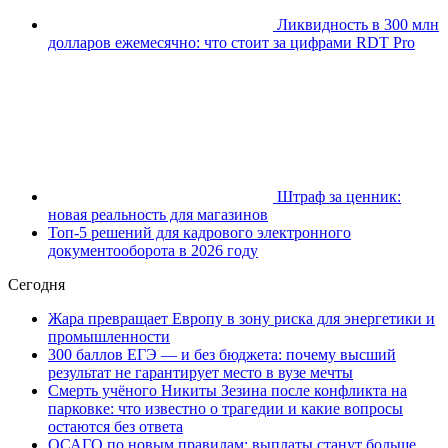
Ликвидность в 300 млн
долларов ежемесячно: что стоит за цифрами RDT Pro
Штраф за ценник:
новая реальность для магазинов
Топ-5 решений для кадрового электронного
документооборота в 2026 году
Сегодня
Жара превращает Европу в зону риска для энергетики и
промышленности
300 баллов ЕГЭ — и без бюджета: почему высший
результат не гарантирует место в вузе мечты
Смерть учёного Никиты Зезина после конфликта на
парковке: что известно о трагедии и какие вопросы
остаются без ответа
ОСАГО по новым правилам: выплаты станут больше,