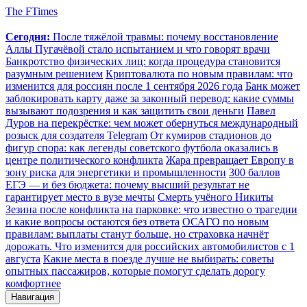
The FTimes
Сегодня:
После тяжёлой травмы: почему восстановление
Аллы Пугачёвой стало испытанием и что говорят врачи
Банкротство физических лиц: когда процедура становится
разумным решением
Криптовалюта по новым правилам: что
изменится для россиян после 1 сентября 2026 года
Банк может
заблокировать карту даже за законный перевод: какие суммы
вызывают подозрения и как защитить свои деньги
Павел
Дуров на перекрёстке: чем может обернуться международный
розыск для создателя Telegram
От кумиров стадионов до
фигур спора: как легенды советского футбола оказались в
центре политического конфликта
Жара превращает Европу в
зону риска для энергетики и промышленности
300 баллов
ЕГЭ — и без бюджета: почему высший результат не
гарантирует место в вузе мечты
Смерть учёного Никиты
Зезина после конфликта на парковке: что известно о трагедии
и какие вопросы остаются без ответа
ОСАГО по новым
правилам: выплаты станут больше, но страховка начнёт
дорожать. Что изменится для российских автомобилистов с 1
августа
Какие места в поезде лучше не выбирать: советы
опытных пассажиров, которые помогут сделать дорогу
комфортнее
Навигация