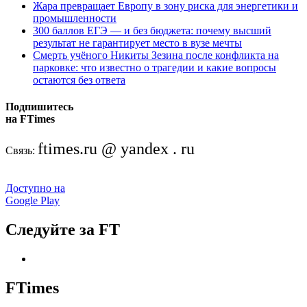
Жара превращает Европу в зону риска для энергетики и
промышленности
300 баллов ЕГЭ — и без бюджета: почему высший
результат не гарантирует место в вузе мечты
Смерть учёного Никиты Зезина после конфликта на
парковке: что известно о трагедии и какие вопросы
остаются без ответа
Подпишитесь
на FTimes
ftimes.ru @ yandex . ru
Связь:
Доступно на
Google Play
Следуйте за FT
FTimes