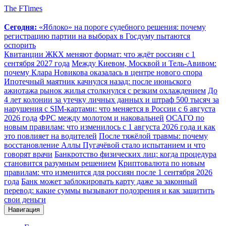
The FTimes
Сегодня:
«Яблоко» на пороге судебного решения: почему
регистрацию партии на выборах в Госдуму пытаются
оспорить
Квитанции ЖКХ меняют формат: что ждёт россиян с 1
сентября 2027 года
Между Киевом, Москвой и Тель-Авивом:
почему Клара Новикова оказалась в центре нового спора
Ипотечный маятник качнулся назад: после июньского
ажиотажа рынок жилья столкнулся с резким охлаждением
До
4 лет колонии за утечку личных данных и штраф 500 тысяч за
нарушения с SIM-картами: что меняется в России с 6 августа
2026 года
ФРС между молотом и наковальней
ОСАГО по
новым правилам: что изменилось с 1 августа 2026 года и как
это повлияет на водителей
После тяжёлой травмы: почему
восстановление Аллы Пугачёвой стало испытанием и что
говорят врачи
Банкротство физических лиц: когда процедура
становится разумным решением
Криптовалюта по новым
правилам: что изменится для россиян после 1 сентября 2026
года
Банк может заблокировать карту даже за законный
перевод: какие суммы вызывают подозрения и как защитить
свои деньги
Навигация