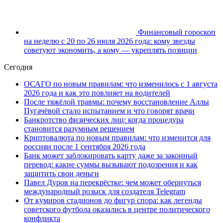
Финансовый гороскоп
на неделю с 20 по 26 июля 2026 года: кому звезды
советуют экономить, а кому — укреплять позиции
Сегодня
ОСАГО по новым правилам: что изменилось с 1 августа
2026 года и как это повлияет на водителей
После тяжёлой травмы: почему восстановление Аллы
Пугачёвой стало испытанием и что говорят врачи
Банкротство физических лиц: когда процедура
становится разумным решением
Криптовалюта по новым правилам: что изменится для
россиян после 1 сентября 2026 года
Банк может заблокировать карту даже за законный
перевод: какие суммы вызывают подозрения и как
защитить свои деньги
Павел Дуров на перекрёстке: чем может обернуться
международный розыск для создателя Telegram
От кумиров стадионов до фигур спора: как легенды
советского футбола оказались в центре политического
конфликта