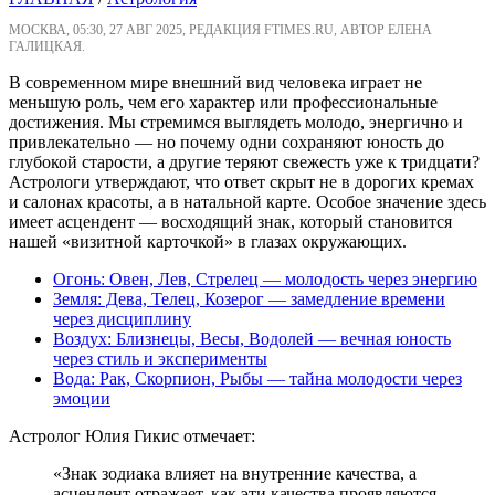
МОСКВА, 05:30, 27 АВГ 2025, РЕДАКЦИЯ FTIMES.RU, АВТОР ЕЛЕНА
ГАЛИЦКАЯ.
В современном мире внешний вид человека играет не
меньшую роль, чем его характер или профессиональные
достижения. Мы стремимся выглядеть молодо, энергично и
привлекательно — но почему одни сохраняют юность до
глубокой старости, а другие теряют свежесть уже к тридцати?
Астрологи утверждают, что ответ скрыт не в дорогих кремах
и салонах красоты, а в натальной карте. Особое значение здесь
имеет асцендент — восходящий знак, который становится
нашей «визитной карточкой» в глазах окружающих.
Огонь: Овен, Лев, Стрелец — молодость через энергию
Земля: Дева, Телец, Козерог — замедление времени
через дисциплину
Воздух: Близнецы, Весы, Водолей — вечная юность
через стиль и эксперименты
Вода: Рак, Скорпион, Рыбы — тайна молодости через
эмоции
Астролог Юлия Гикис отмечает:
«Знак зодиака влияет на внутренние качества, а
асцендент отражает, как эти качества проявляются